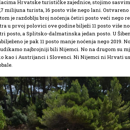
cima Hrvatske turističke zajednice, stojimo sasvim 
6,7 milijuna turista, 16 posto više nego lani. Ostvareno
stom je razdoblju broj noćenja četiri posto veći nego
stra u prvoj polovici ove godine bilježi 11 posto više 
tri posto, a Splitsko-dalmatinska jedan posto. U Ši
abilježeno je pak 11 posto manje noćenja nego 2019. No
kudikamo najbrojniji bili Nijemci. No na drugom su mj
 kao i Austrijanci i Slovenci. Ni Nijemci ni Hrvati 
bale.