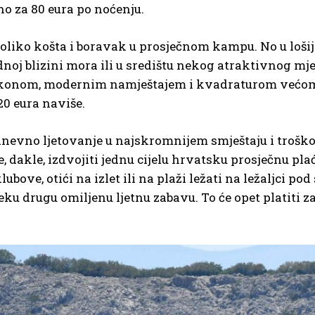
no za 80 eura po noćenju.
toliko košta i boravak u prosječnom kampu. No u lošij
noj blizini mora ili u središtu nekog atraktivnog mjes
konom, modernim namještajem i kvadraturom većom 
120 eura naviše.
nevno ljetovanje u najskromnijem smještaju i troško
e, dakle, izdvojiti jednu cijelu hrvatsku prosječnu pla
 klubove, otići na izlet ili na plaži ležati na ležaljci
neku drugu omiljenu ljetnu zabavu. To će opet platit