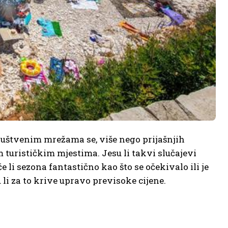
uštvenim mrežama se, više nego prijašnjih
m turističkim mjestima. Jesu li takvi slučajevi
e li sezona fantastično kao što se očekivalo ili je
u li za to krive upravo previsoke cijene.