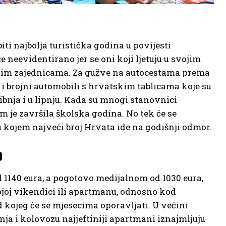
iti najbolja turistička godina u povijesti
e neevidentirano jer se oni koji ljetuju u svojim
tičkim zajednicama. Za gužve na autocestama prema
i brojni automobili s hrvatskim tablicama koje su
nja i u lipnju. Kada su mnogi stanovnici
im je završila školska godina. No tek će se
kojem najveći broj Hrvata ide na godišnji odmor.
o
1140 eura, a pogotovo medijalnom od 1030 eura,
ojoj vikendici ili apartmanu, odnosno kod
od kojeg će se mjesecima oporavljati. U većini
ja i kolovozu najjeftiniji apartmani iznajmljuju