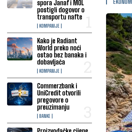
EKONOM
spora Janaf i MOL
postigli dogovor o
transportu nafte
KOMPANIJE
Kako je Radiant
World preko noći
ostao bez banaka i
dobavljača
KOMPANIJE
Commerzbank i
UniCredit otvorili
pregovore o
preuzimanju
BANKE
Proizvođačke cijene