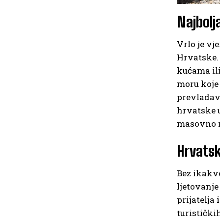
Najbolj
Vrlo je vj
Hrvatske. 
kućama ili
moru koje 
prevladava
hrvatske u
masovno na
Hrvatsk
Bez ikakv
ljetovanje
prijatelja
turistički