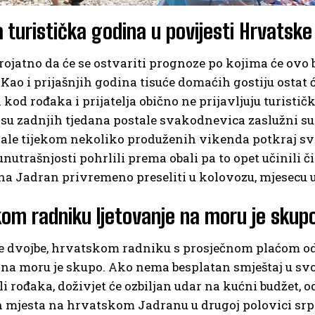
a turistička godina u povijesti Hrvatske
erojatno da će se ostvariti prognoze po kojima će ovo b
Kao i prijašnjih godina tisuće domaćih gostiju ostat ć
 kod rođaka i prijatelja obično ne prijavljuju turis
su zadnjih tjedana postale svakodnevica zaslužni su 
le tijekom nekoliko produženih vikenda potkraj svib
nutrašnjosti pohrlili prema obali pa to opet učinili č
 Jadran privremeno preseliti u kolovozu, mjesecu u 
om radniku ljetovanje na moru je skup
e dvojbe, hrvatskom radniku s prosječnom plaćom od 
 na moru je skupo. Ako nema besplatan smještaj u sv
 ili rođaka, doživjet će ozbiljan udar na kućni budžet, 
h mjesta na hrvatskom Jadranu u drugoj polovici srpn