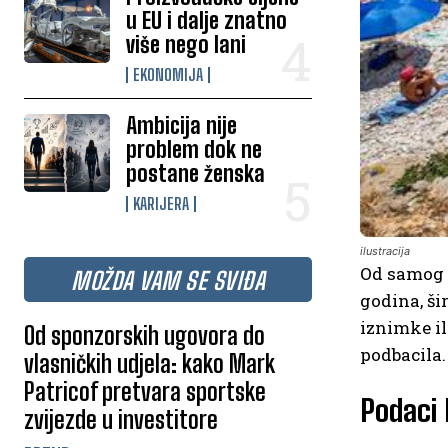
u EU i dalje znatno
više nego lani
EKONOMIJA
Ambicija nije
problem dok ne
postane ženska
KARIJERA
ilustracija
Od samog 
MOŽDA VAM SE SVIĐA
godina, ši
iznimke il
Od sponzorskih ugovora do
podbacila.
vlasničkih udjela: kako Mark
Patricof pretvara sportske
Podaci 
zvijezde u investitore