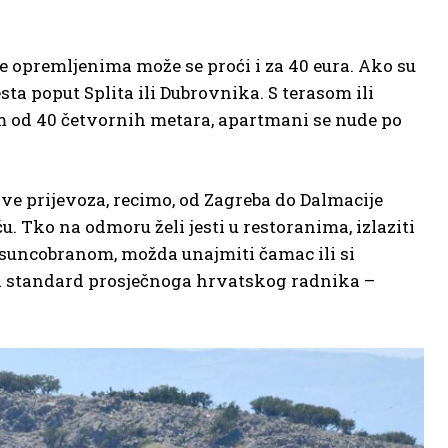
e opremljenima može se proći i za 40 eura. Ako su
ta poput Splita ili Dubrovnika. S terasom ili
od 40 četvornih metara, apartmani se nude po
ve prijevoza, recimo, od Zagreba do Dalmacije
ću. Tko na odmoru želi jesti u restoranima, izlaziti
 pod suncobranom, možda unajmiti čamac ili si
i za standard prosječnoga hrvatskog radnika –