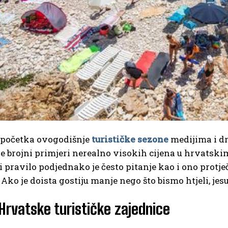
početka ovogodišnje
turističke sezone
medijima i dr
re brojni primjeri nerealno visokih cijena u hrvatski
i pravilo podjednako je često pitanje kao i ono protječ
 Ako je doista gostiju manje nego što bismo htjeli, jes
Hrvatske turističke zajednice