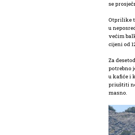
se prosječ
Otprilike 
u neposred
većim bal
cijeni od 
Za desetod
potrebno j
u kafiće i
priuštiti 
masno.