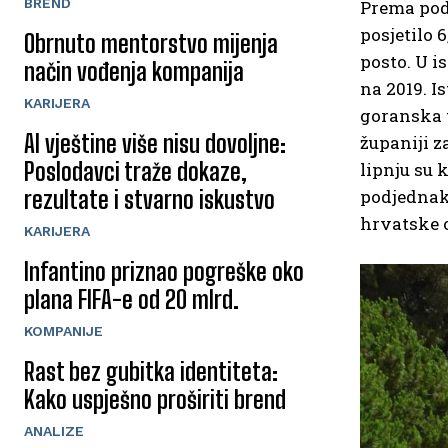
BREND
Prema poda
posjetilo 
Obrnuto mentorstvo mijenja
posto. U i
način vođenja kompanija
na 2019. I
KARIJERA
goranska 
AI vještine više nisu dovoljne:
županiji z
Poslodavci traže dokaze,
lipnju su 
rezultate i stvarno iskustvo
podjednako
hrvatske o
KARIJERA
Infantino priznao pogreške oko
plana FIFA-e od 20 mlrd.
KOMPANIJE
Rast bez gubitka identiteta:
Kako uspješno proširiti brend
ANALIZE