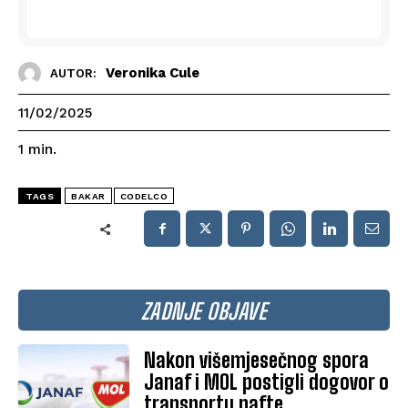
Veronika Cule
AUTOR:
11/02/2025
1
min.
TAGS
BAKAR
CODELCO
ZADNJE OBJAVE
Nakon višemjesečnog spora
Janaf i MOL postigli dogovor o
transportu nafte