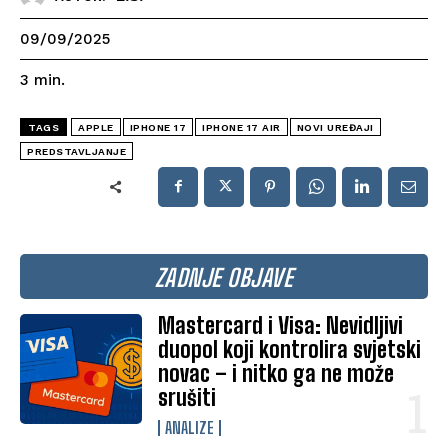
09/09/2025
3
min.
TAGS
APPLE
IPHONE 17
IPHONE 17 AIR
NOVI UREĐAJI
PREDSTAVLJANJE
ZADNJE OBJAVE
Mastercard i Visa: Nevidljivi
duopol koji kontrolira svjetski
novac – i nitko ga ne može
srušiti
ANALIZE