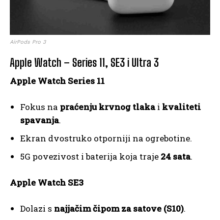
AirPods Pro 3
Apple Watch – Series 11, SE3 i Ultra 3
Apple Watch Series 11
Fokus na
praćenju krvnog tlaka
i
kvaliteti
spavanja
.
Ekran dvostruko otporniji na ogrebotine.
5G povezivost i baterija koja traje
24 sata
.
Apple Watch SE3
Dolazi s
najjačim čipom za satove (S10)
.