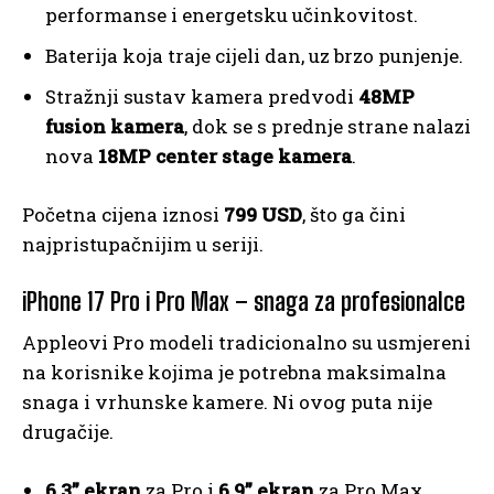
performanse i energetsku učinkovitost.
Baterija koja traje cijeli dan, uz brzo punjenje.
Stražnji sustav kamera predvodi
48MP
fusion kamera
, dok se s prednje strane nalazi
nova
18MP center stage kamera
.
Početna cijena iznosi
799 USD
, što ga čini
najpristupačnijim u seriji.
iPhone 17 Pro i Pro Max – snaga za profesionalce
Appleovi Pro modeli tradicionalno su usmjereni
na korisnike kojima je potrebna maksimalna
snaga i vrhunske kamere. Ni ovog puta nije
drugačije.
6,3” ekran
za Pro i
6,9” ekran
za Pro Max