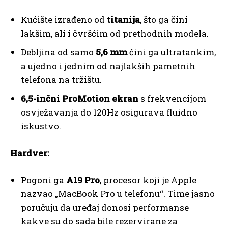
Kućište izrađeno od
titanija
, što ga čini
lakšim, ali i čvršćim od prethodnih modela.
Debljina od samo
5,6 mm
čini ga ultratankim,
a ujedno i jednim od najlakših pametnih
telefona na tržištu.
6,5-inčni ProMotion ekran
s frekvencijom
osvježavanja do 120Hz osigurava fluidno
iskustvo.
Hardver:
Pogoni ga
A19 Pro
, procesor koji je Apple
nazvao „MacBook Pro u telefonu“. Time jasno
poručuju da uređaj donosi performanse
kakve su do sada bile rezervirane za