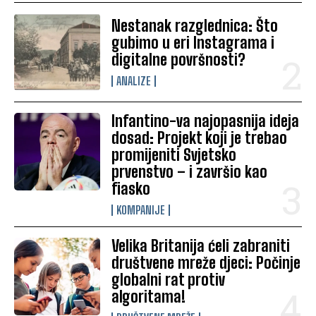
Nestanak razglednica: Što
gubimo u eri Instagrama i
digitalne površnosti?
ANALIZE
Infantino-va najopasnija ideja
dosad: Projekt koji je trebao
promijeniti Svjetsko
prvenstvo – i završio kao
fiasko
KOMPANIJE
Velika Britanija ćeli zabraniti
društvene mreže djeci: Počinje
globalni rat protiv
algoritama!