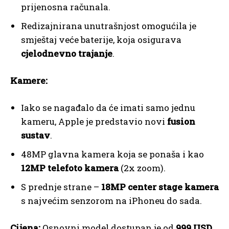
prijenosna računala.
Redizajnirana unutrašnjost omogućila je
smještaj veće baterije, koja osigurava
cjelodnevno trajanje
.
Kamere:
Iako se nagađalo da će imati samo jednu
kameru, Apple je predstavio novi
fusion
sustav
.
48MP glavna kamera koja se ponaša i kao
12MP telefoto kamera
(2x zoom).
S prednje strane –
18MP center stage kamera
s najvećim senzorom na iPhoneu do sada.
Cijena:
Osnovni model dostupan je od
999 USD
.