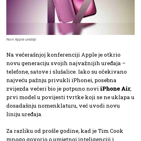
Novi Apple uređaji
Na večerašnjoj konferenciji Apple je otkrio
novu generaciju svojih najvažnijih uređaja –
telefone, satove i slušalice. Iako su očekivano
najveću pažnju privukli iPhonei, posebna
zvijezda večeri bio je potpuno novi
iPhone Air
,
prvi model u povijesti tvrtke koji se ne uklapa u
dosadašnju nomenklaturu, već uvodi novu
liniju uređaja.
Za razliku od prošle godine, kad je Tim Cook
mnogo govorio o umjetnoj inteligenciji i