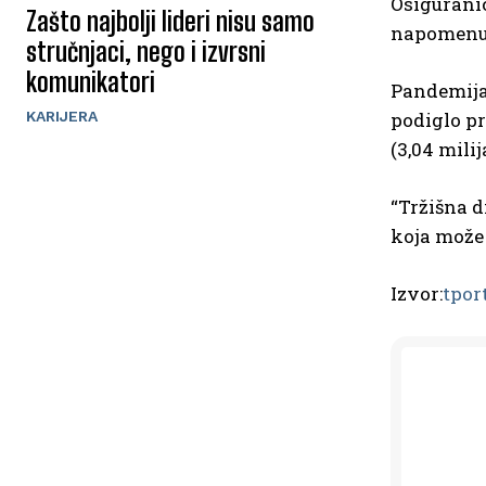
Osiguranic
Zašto najbolji lideri nisu samo
napomenuo
stručnjaci, nego i izvrsni
komunikatori
Pandemija 
KARIJERA
podiglo pre
(3,04 mili
“Tržišna d
koja može 
Izvor:
tpor