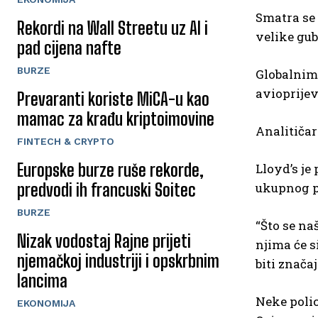
Smatra se 
Rekordi na Wall Streetu uz AI i
velike gu
pad cijena nafte
BURZE
Globalnim
avioprijev
Prevaranti koriste MiCA-u kao
mamac za krađu kriptoimovine
Analitičar
FINTECH & CRYPTO
Europske burze ruše rekorde,
Lloyd’s je
predvodi ih francuski Soitec
ukupnog p
BURZE
“Što se na
Nizak vodostaj Rajne prijeti
njima će s
njemačkoj industriji i opskrbnim
biti značaj
lancima
Neke polic
EKONOMIJA