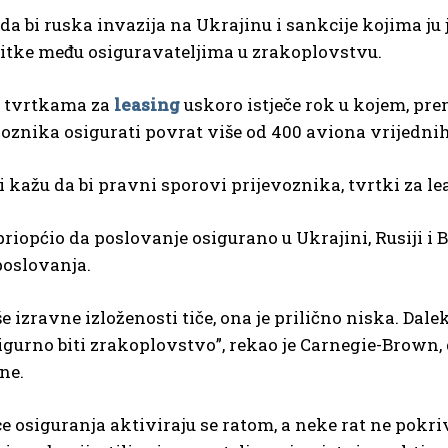
da bi ruska invazija na Ukrajinu i sankcije kojima ju
bitke među osiguravateljima u zrakoplovstvu.
 tvrtkama za
leasing
uskoro istječe rok u kojem, pr
oznika osigurati povrat više od 400 aviona vrijednih
i kažu da bi pravni sporovi prijevoznika, tvrtki za lea
 priopćio da poslovanje osigurano u Ukrajini, Rusiji i 
oslovanja.
še izravne izloženosti tiče, ona je prilično niska. Da
igurno biti zrakoplovstvo”, rekao je Carnegie-Brown
ne.
e osiguranja aktiviraju se ratom, a neke rat ne pokriva