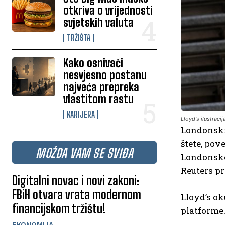
otkriva o vrijednosti
svjetskih valuta
TRŽIŠTA
Kako osnivači
nesvjesno postanu
najveća prepreka
vlastitom rastu
KARIJERA
Lloyd's ilustracij
Londonski 
štete, po
MOŽDA VAM SE SVIĐA
Londonsko 
Reuters pr
Digitalni novac i novi zakoni:
FBiH otvara vrata modernom
Lloyd’s ok
financijskom tržištu!
platforme
EKONOMIJA