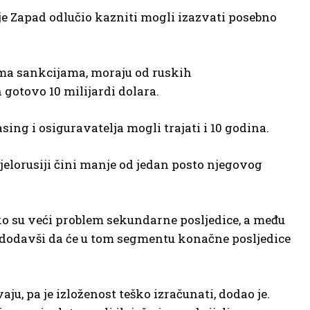
 je Zapad odlučio kazniti mogli izazvati posebno
ema sankcijama, moraju od ruskih
 gotovo 10 milijardi dolara.
sing i osiguravatelja mogli trajati i 10 godina.
Bjelorusiji čini manje od jedan posto njegovog
leko su veći problem sekundarne posljedice, a među
, dodavši da će u tom segmentu konačne posljedice
ju, pa je izloženost teško izračunati, dodao je.