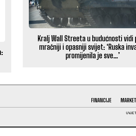
Kralj Wall Streeta u budućnosti vidi
mračniji i opasniji svijet: ‘Ruska inv
a:
promijenila je sve…’
FINANCIJE
MARKET
UVJET