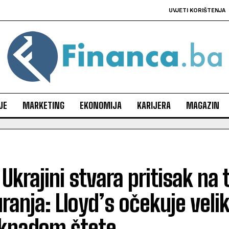
UVJETI KORIŠTENJA
JE
MARKETING
EKONOMIJA
KARIJERA
MAGAZIN
 Ukrajini stvara pritisak na 
ranja: Lloyd’s očekuje veli
knadom štete