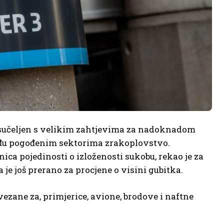
ti sučeljen s velikim zahtjevima za nadoknadom
među pogođenim sektorima zrakoplovstvo.
ica pojedinosti o izloženosti sukobu, rekao je za
je još prerano za procjene o visini gubitka.
vezane za, primjerice, avione, brodove i naftne