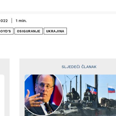
2022
1
min.
LOYD'S
OSIGURANJE
UKRAJINA
SLJEDEĆI ČLANAK