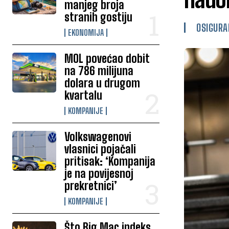
manjeg broja
stranih gostiju
OSIGURA
EKONOMIJA
MOL povećao dobit
na 786 milijuna
dolara u drugom
kvartalu
KOMPANIJE
Volkswagenovi
vlasnici pojačali
pritisak: ‘Kompanija
je na povijesnoj
prekretnici’
KOMPANIJE
Što Big Mac indeks