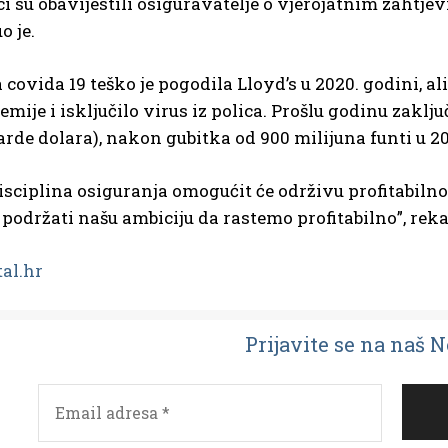
i su obavijestili osiguravatelje o vjerojatnim zahtjevi
 je.
covida 19 teško je pogodila Lloyd’s u 2020. godini, ali
mije i isključilo virus iz polica. Prošlu godinu zaključ
jarde dolara), nakon gubitka od 900 milijuna funti u 2
isciplina osiguranja omogućit će održivu profitabiln
podržati našu ambiciju da rastemo profitabilno”, rekao
tal.hr
Prijavit
e se na naš 