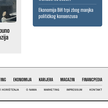
Ekonomija BiH trpi zbog manjka
političkog konsenzusa
 puno
azija
ING
EKONOMIJA
KARIJERA
MAGAZIN
FINANCPEDIA
I KORIŠTENJA
O NAMA
MARKETING
IMPRESSUM
KONTAKT