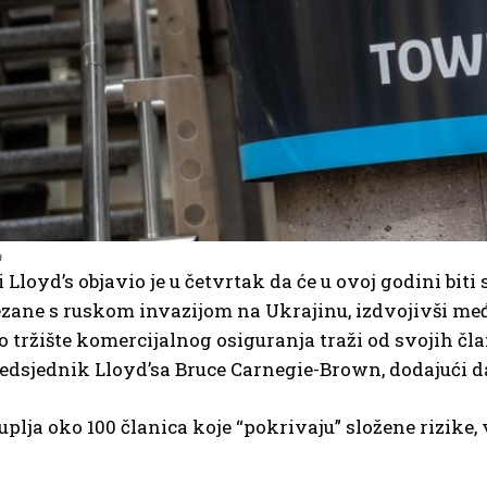
a
Lloyd’s objavio je u četvrtak da će u ovoj godini bi
vezane s ruskom invazijom na Ukrajinu, izdvojivši 
tržište komercijalnog osiguranja traži od svojih član
edsjednik Lloyd’sa Bruce Carnegie-Brown, dodajući da 
uplja oko 100 članica koje “pokrivaju” složene rizike, 
.