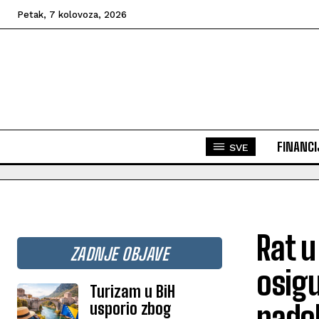
Petak, 7 kolovoza, 2026
FINANCI
SVE
Rat u
ZADNJE OBJAVE
osigu
Turizam u BiH
usporio zbog
nado