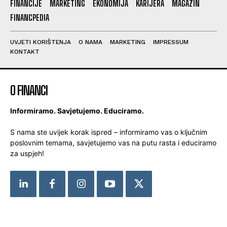
FINANCIJE
MARKETING
EKONOMIJA
KARIJERA
MAGAZIN
FINANCPEDIA
UVJETI KORIŠTENJA
O NAMA
MARKETING
IMPRESSUM
KONTAKT
O FINANCI
Informiramo. Savjetujemo. Educiramo.
S nama ste uvijek korak ispred – informiramo vas o ključnim
poslovnim temama, savjetujemo vas na putu rasta i educiramo
za uspjeh!