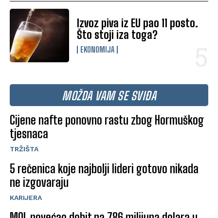
Izvoz piva iz EU pao 11 posto.
Što stoji iza toga?
EKONOMIJA
MOŽDA VAM SE SVIĐA
Cijene nafte ponovno rastu zbog Hormuškog
tjesnaca
TRŽIŠTA
5 rečenica koje najbolji lideri gotovo nikada
ne izgovaraju
KARIJERA
MOL povećao dobit na 786 milijuna dolara u