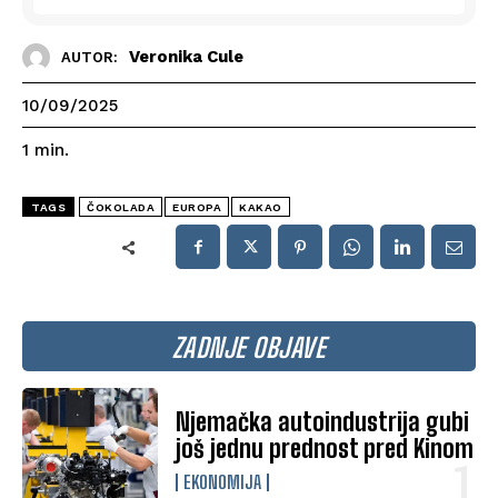
Veronika Cule
AUTOR:
10/09/2025
1
min.
TAGS
ČOKOLADA
EUROPA
KAKAO
ZADNJE OBJAVE
Njemačka autoindustrija gubi
još jednu prednost pred Kinom
EKONOMIJA