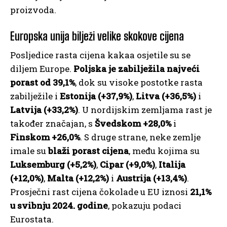
proizvoda.
Europska unija bilježi velike skokove cijena
Posljedice rasta cijena kakaa osjetile su se
diljem Europe.
Poljska je zabilježila najveći
porast od 39,1%
, dok su visoke postotke rasta
zabilježile i
Estonija (+37,9%)
,
Litva (+36,5%)
i
Latvija (+33,2%)
. U nordijskim zemljama rast je
također značajan, s
Švedskom +28,0%
i
Finskom +26,0%
. S druge strane, neke zemlje
imale su
blaži porast cijena
, među kojima su
Luksemburg (+5,2%)
,
Cipar (+9,0%)
,
Italija
(+12,0%)
,
Malta (+12,2%)
i
Austrija (+13,4%)
.
Prosječni rast cijena čokolade u EU iznosi
21,1%
u svibnju 2024. godine
, pokazuju podaci
Eurostata.