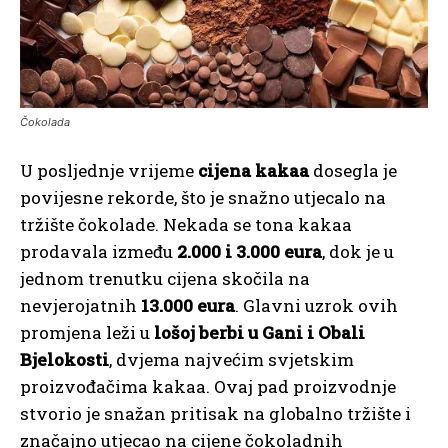
Čokolada
U posljednje vrijeme
cijena kakaa
dosegla je
povijesne rekorde, što je snažno utjecalo na
tržište čokolade. Nekada se tona kakaa
prodavala između
2.000 i 3.000 eura
, dok je u
jednom trenutku cijena skočila na
nevjerojatnih
13.000 eura
. Glavni uzrok ovih
promjena leži u
lošoj berbi u Gani i Obali
Bjelokosti
, dvjema najvećim svjetskim
proizvođačima kakaa. Ovaj pad proizvodnje
stvorio je snažan pritisak na globalno tržište i
značajno utjecao na cijene čokoladnih