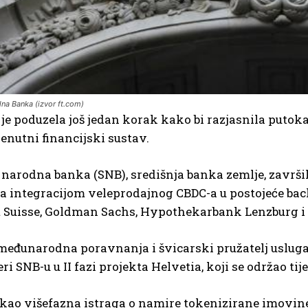
lna Banka (izvor ft.com)
je poduzela još jedan korak kako bi razjasnila putoka
renutni financijski sustav.
narodna banka (SNB), središnja banka zemlje, završil
 integracijom veleprodajnog CBDC-a u postojeće back
it Suisse, Goldman Sachs, Hypothekarbank Lenzburg i
eđunarodna poravnanja i švicarski pružatelj usluga f
ri SNB-u u II fazi projekta Helvetia, koji se održao ti
kao višefazna istraga o namire tokenizirane imovine