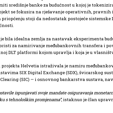
emiti središnje banke za budućnost u kojoj je tokeniz
jekt se fokusira na rješavanje operativnih, pravnih i
priopćenju stoji da nedostatak postojeće sistemske 
ćnosti.
je bila idealna zemlja za nastavak eksperimenta budu
oristi za namirivanje međubankovnih transfera i pov
anoj DLT platformi kojom upravlja i koja je u vlasni
a projekta Helvetia istraživala je namiru međubanko
ustavima SIX Digital Exchange (SDX), švicarskog su
Clearing (SIC) — i osnovnog bankarstva sustava, navo
stavile ispunjavati svoje mandate osiguravanja monetarne
ijeku s tehnološkim promjenama”
, istaknuo je član upra