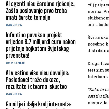
AI agenti nisu čarobno rješenje:
cilj pripr
Zašto poslovanje prvo treba
norma. Pro
imati čvrste temelje
službenom 
biti u budu
KARIJERA
Infantino povukao projekt
Švicarska 
vrijedan 8.7 milijardi eura nakon
posebno k
prijetnje bojkotom Svjetskog
distribuir
prvenstva!
Druga faz
KOMPANIJE
testnim s
AI vještine više nisu dovoljne:
Interbank 
Poslodavci traže dokaze,
rezultate i stvarno iskustvo
“Kako bi na
KARIJERA
ostati u t
nastavila:
Gmail je i dalje kralj interneta: