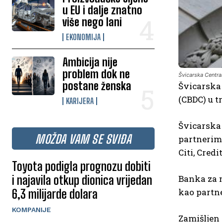
u EU i dalje znatno
više nego lani
EKONOMIJA
Ambicija nije
problem dok ne
Švicarska Centra
postane ženska
Švicarska 
(CBDC) u t
KARIJERA
Švicarska 
MOŽDA VAM SE SVIĐA
partnerima
Citi, Cred
Toyota podigla prognozu dobiti
i najavila otkup dionica vrijedan
Banka za m
kao partne
6,3 milijarde dolara
KOMPANIJE
Zamišljen 