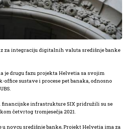
z za integraciju digitalnih valuta središnje banke
a je drugu fazu projekta Helvetia sa svojim
-office sustave i procese pet banaka, odnosno
 UBS.
inancijske infrastrukture SIX pridružili su se
jekom četvrtog tromjesečja 2021.
 u novcu središnje banke, Projekt Helvetia ima za