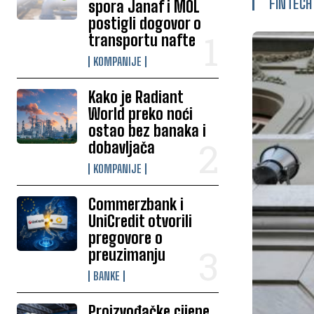
FINTECH
spora Janaf i MOL
postigli dogovor o
transportu nafte
KOMPANIJE
Kako je Radiant
World preko noći
ostao bez banaka i
dobavljača
KOMPANIJE
Commerzbank i
UniCredit otvorili
pregovore o
preuzimanju
BANKE
Proizvođačke cijene