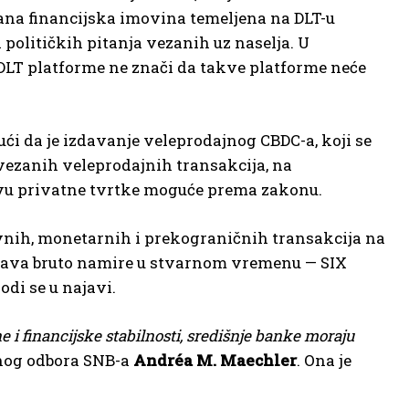
irana financijska imovina temeljena na DLT-u
 političkih pitanja vezanih uz naselja. U
DLT platforme ne znači da takve platforme neće
ći da je izdavanje veleprodajnog CBDC-a, koji se
ezanih veleprodajnih transakcija, na
štvu privatne tvrtke moguće prema zakonu.
vnih, monetarnih i prekograničnih transakcija na
stava bruto namire u stvarnom vremenu — SIX
di se u najavi.
 i financijske stabilnosti, središnje banke moraju
vnog odbora SNB-a
Andréa M. Maechler
. Ona je