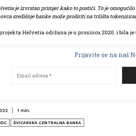
lvetia je izvrstan primjer kako to postići. To je omogući
ovca središnje banke može proširiti na tržišta tokenizira
projekta Helvetia održana je u prosincu 2020. i bila 
Prijavit
e se na naš 
2022
1
min.
BDC
ŠVICARSKA CENTRALNA BANKA