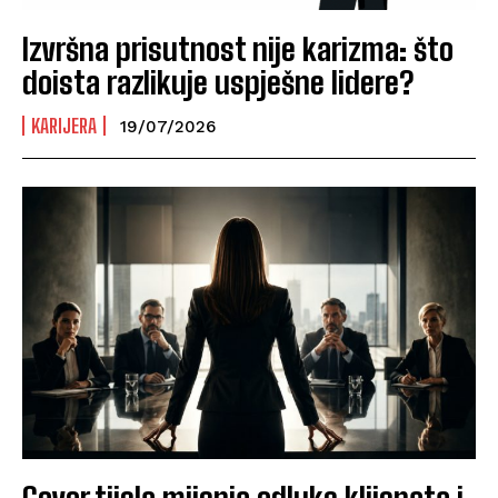
Izvršna prisutnost nije karizma: što
doista razlikuje uspješne lidere?
KARIJERA
19/07/2026
Govor tijela mijenja odluke klijenata i