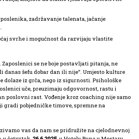
oslenika, zadržavanje talenata, jačanje
.
ećaj svrhe i mogućnost da razvijaju vlastite
 Zaposlenici se ne boje postavljati pitanja, ne
li danas šefu dobar dan ili nije“. Umjesto kulture
e dolaze iz grča, nego iz sigurnosti. Psihološke
poslenici uče, preuzimaju odgovornost, rastu i
an poslovni rast. Vođenje kroz coaching nije samo
oji gradi pobjedničke timove, spremne na
pozivamo vas da nam se pridružite na cjelodnevnoj
a
, u četvrtak,
26.6.2025.
u Hotelu Buna u Mostaru.