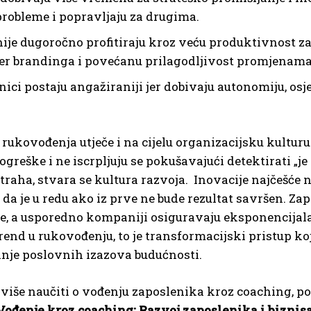
robleme i popravljaju za drugima.
je dugoročno profitiraju kroz veću produktivnost zap
r brandinga i povećanu prilagodljivost promjenama
ici postaju angažiraniji jer dobivaju autonomiju, osj
 rukovođenja utječe i na cijelu organizacijsku kulturu.
ogreške i ne iscrpljuju se pokušavajući detektirati „je 
straha, stvara se kultura razvoja. Inovacije najčešće n
 da je u redu ako iz prve ne bude rezultat savršen. Za
se, a usporedno kompaniji osiguravaju eksponencijal
trend u rukovođenju, to je transformacijski pristup k
nje poslovnih izazova budućnosti.
 više naučiti o vođenju zaposlenika kroz coaching, 
Vođenje kroz coaching: Razvoj zaposlenika i biznis