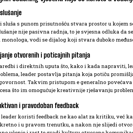
 slušanje
i sluša s punom prisutnošću stvara prostor u kojem s
ušanje nije pasivna radnja, to je svjesna odluka da s
 monologa, vodi se dijalog koji stvara duboko međus
janje otvorenih i poticajnih pitanja
redbi i direktnih uputa što, kako i kada napraviti, l
roblema, leader postavlja pitanja koja potiču promišl
govornost. Takvim pristupom e generalno povećava mo
cesa što im omogućuje kreativnije rješavanju proble
uktivan i pravodoban feedback
leader koristi feedback ne kao alat za kritiku, već k
kretno i u pravom trenutku, a nakon nje slijedi otvo
no učenje i rast te gradi kulturu otvorene komunikac