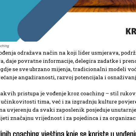
aching
ođenja odražava način na koji lider usmjerava, podrž
, daje povratne informacije, delegira zadatke i pre
gdje se sve ubrzano mijenja, tradicionalni modeli vo
ećanje angažiranosti, razvoj potencijala i osnaživanj
akvih pristupa je vođenje kroz coaching – stil rukov
učinkovitosti tima, već i za izgradnju kulture povjer
 na uvjerenju da svaki zaposlenik posjeduje unutarnje 
eti značajnu vrijednost i za pojedinca i za organizaci
jnih coaching vještina koje se koriste u vođen