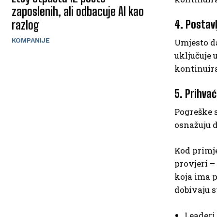
zaposlenih, ali odbacuje AI kao
razlog
4. Postavl
KOMPANIJE
Umjesto da
uključuje 
kontinuira
5. Prihva
Pogreške s
osnažuju d
Kod primje
provjeri –
koja ima p
dobivaju s
Leaderi