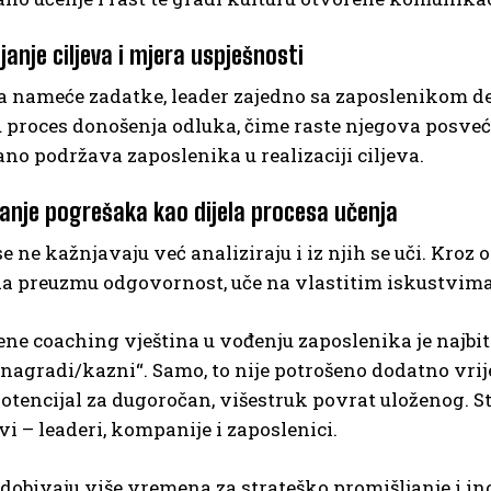
janje ciljeva i mjera uspješnosti
 nameće zadatke, leader zajedno sa zaposlenikom defi
u proces donošenja odluka, čime raste njegova posveć
no podržava zaposlenika u realizaciji ciljeva.
ćanje pogrešaka kao dijela procesa učenja
e ne kažnjavaju već analiziraju i iz njih se uči. Kro
a preuzmu odgovornost, uče na vlastitim iskustvima 
ne coaching vještina u vođenju zaposlenika je najbitn
 nagradi/kazni“. Samo, to nije potrošeno dodatno vrije
otencijal za dugoročan, višestruk povrat uloženog. S
vi – leaderi, kompanije i zaposlenici.
 dobivaju više vremena za strateško promišljanje i in