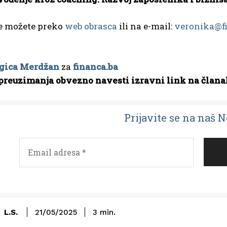
se možete preko
web obrasca
ili na e-mail:
veronika@f
gica Merdžan
za
financa.ba
preuzimanja obvezno navesti izravni link na člana
Prijavit
e se na naš 
L.S.
21/05/2025
3
min.