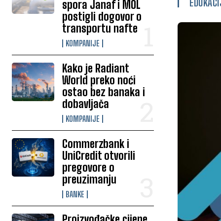
EDUKACI
spora Janaf i MOL
postigli dogovor o
transportu nafte
KOMPANIJE
Kako je Radiant
World preko noći
ostao bez banaka i
dobavljača
KOMPANIJE
Commerzbank i
UniCredit otvorili
pregovore o
preuzimanju
BANKE
Proizvođačke cijene