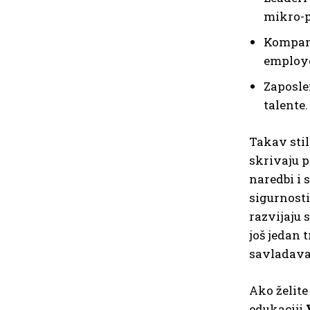
mikro-p
Kompani
employe
Zaposlen
talente.
Takav stil
skrivaju p
naredbi i 
sigurnosti
razvijaju 
još jedan 
savladava
Ako želite
edukaciji