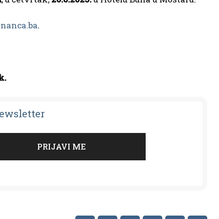
inanca.ba
.
k.
Newsletter