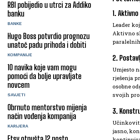
RBI pobijedio u utrci za Addiko
banku
1. Aktivno
BANKE
Leader koj
Aktivno sl
Hugo Boss potvrdio prognozu
paralelnih
unatoč padu prihoda i dobiti
KOMPANIJE
2. Postavl
10 navika koje vam mogu
Umjesto na
pomoći da bolje upravljate
rješenja p
novcem
osobne od
svojih pro
SAVJETI
Obrnuto mentorstvo mijenja
3. Konstr
način vođenja kompanija
Učinkovit 
KARIJERA
jasno, kon
Etsy otpušta 12 posto
kontinuira