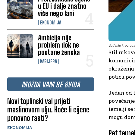
u EU i dalje znatno
više nego lani
EKONOMIJA
Ambicija nije
problem dok ne
Vođenje kroz co
postane ženska
Stil rukov
komunicira
KARIJERA
okruženju 
potiču pov
MOŽDA VAM SE SVIĐA
Jedan od t
Novi toplinski val prijeti
povećanje 
maslinovom ulju. Hoće li cijene
temelji se
ponovno rasti?
mogu donij
EKONOMIJA
Pet temel