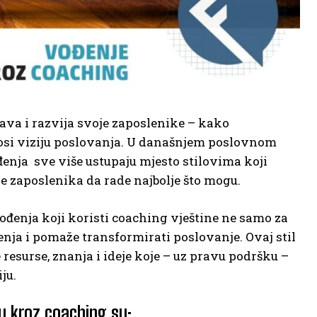
ava i razvija svoje zaposlenike – kako
nosi viziju poslovanja. U današnjem poslovnom
đenja sve više ustupaju mjesto stilovima koji
e zaposlenika da rade najbolje što mogu.
ođenja koji koristi coaching vještine ne samo za
enja i pomaže transformirati poslovanje. Ovaj stil
resurse, znanja i ideje koje – uz pravu podršku –
ju.
ju kroz coaching su: