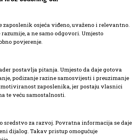
e zaposlenik osjeća viđeno, uvaženo i relevantno.
e razumije, a ne samo odgovori. Umjesto
obno povjerenje.
eader postavlja pitanja. Umjesto da daje gotova
janje, podizanje razine samosvijesti i preuzimanje
tiviranost zaposlenika, jer postaju vlasnici
ma te veću samostalnosti.
ao sredstvo za razvoj. Povratna informacija se daje
reni dijalog. Takav pristup omogućuje
ije.