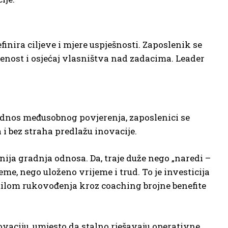
nira ciljeve i mjere uspješnosti. Zaposlenik se
enost i osjećaj vlasništva nad zadacima. Leader
z odnos međusobnog povjerenja, zaposlenici se
i bez straha predlažu inovacije.
ija gradnja odnosa. Da, traje duže nego „naredi –
me, nego uloženo vrijeme i trud. To je investicija
tilom rukovođenja kroz coaching brojne benefite
ovaciju, umjesto da stalno rješavaju operativne