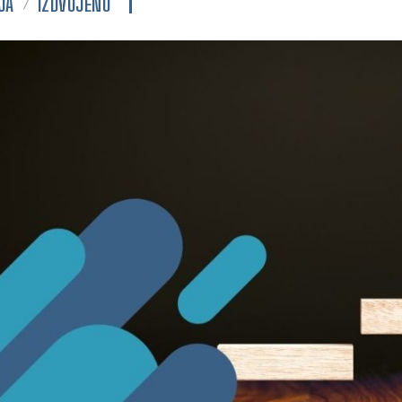
JA
IZDVOJENO