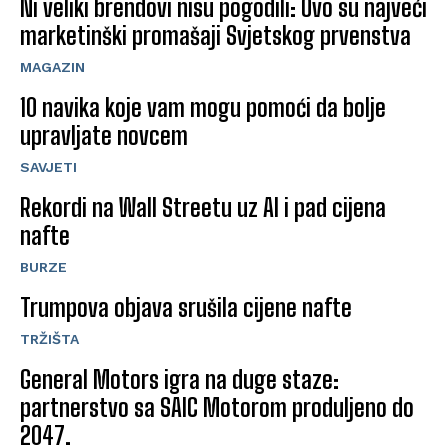
Ni veliki brendovi nisu pogodili: Ovo su najveći
marketinški promašaji Svjetskog prvenstva
MAGAZIN
10 navika koje vam mogu pomoći da bolje
upravljate novcem
SAVJETI
Rekordi na Wall Streetu uz AI i pad cijena
nafte
BURZE
Trumpova objava srušila cijene nafte
TRŽIŠTA
General Motors igra na duge staze:
partnerstvo sa SAIC Motorom produljeno do
2047.