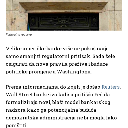
Federalne rezerve
Velike američke banke više ne pokušavaju
samo smanjiti regulatorni pritisak. Sada žele
osigurati da nova pravila prežive i buduće
političke promjene u Washingtonu.
Prema informacijama do kojih je došao
Reuters
,
Wall Street banke iza kulisa pritišću Fed da
formaliziraju novi, blaži model bankarskog
nadzora kako ga potencijalna buduća
demokratska administracija ne bi mogla lako
poništiti.