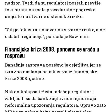
nadzor. Tvrdi da su regulatori postali previše
fokusirani na male proceduralne pogreške
umjesto na stvarne sistemske rizike.
“Cilj je fokusirati nadzor na stvarne rizike, a ne
oslabiti regulaciju”, poručila je Bowman.
Financijska kriza 2008. ponovno se vraća u
raspravu
Današnja rasprava posebno je osjetljiva jer se
izravno naslanja na iskustva iz financijske
krize 2008. godine.
Nakon kolapsa tržišta tadašnji regulatori
zaključili su da banke uglavnom ignoriraju
neformalna upozorenja regulatora. Upravo zato
MRAs su nakon krize postali glavni alat