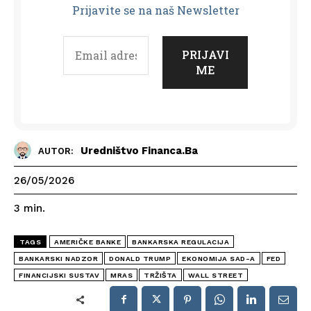
Prijavit
e se na naš Newsletter
Uredništvo Financa.ba
AUTOR:
26/05/2026
3
min.
TAGS
AMERIČKE BANKE
BANKARSKA REGULACIJA
BANKARSKI NADZOR
DONALD TRUMP
EKONOMIJA SAD-A
FED
FINANCIJSKI SUSTAV
MRAS
TRŽIŠTA
WALL STREET