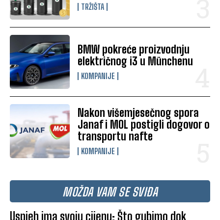
TRŽIŠTA
BMW pokreće proizvodnju
električnog i3 u Münchenu
KOMPANIJE
Nakon višemjesečnog spora
Janaf i MOL postigli dogovor o
transportu nafte
KOMPANIJE
MOŽDA VAM SE SVIĐA
Uspjeh ima svoju cijenu: Što gubimo dok