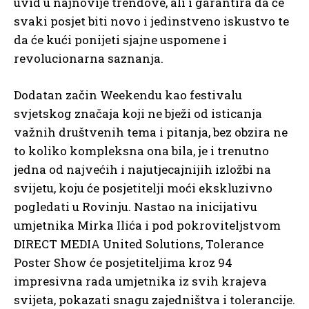
uvid u najnovije trendove, ali i garantira da će
svaki posjet biti novo i jedinstveno iskustvo te
da će kući ponijeti sjajne uspomene i
revolucionarna saznanja.
Dodatan začin Weekendu kao festivalu
svjetskog značaja koji ne bježi od isticanja
važnih društvenih tema i pitanja, bez obzira ne
to koliko kompleksna ona bila, je i trenutno
jedna od najvećih i najutjecajnijih izložbi na
svijetu, koju će posjetitelji moći ekskluzivno
pogledati u Rovinju. Nastao na inicijativu
umjetnika Mirka Ilića i pod pokroviteljstvom
DIRECT MEDIA United Solutions, Tolerance
Poster Show će posjetiteljima kroz 94
impresivna rada umjetnika iz svih krajeva
svijeta, pokazati snagu zajedništva i tolerancije.