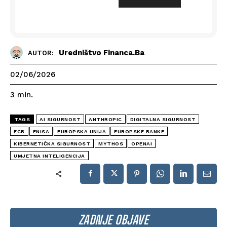
Uredništvo Financa.ba
AUTOR:
02/06/2026
3
min.
TAGS
AI SIGURNOST
ANTHROPIC
DIGITALNA SIGURNOST
ECB
ENISA
EUROPSKA UNIJA
EUROPSKE BANKE
KIBERNETIČKA SIGURNOST
MYTHOS
OPENAI
UMJETNA INTELIGENCIJA
ZADNJE OBJAVE