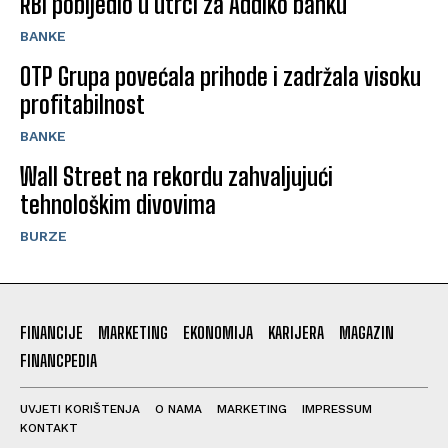
RBI pobijedio u utrci za Addiko banku
BANKE
OTP Grupa povećala prihode i zadržala visoku
profitabilnost
BANKE
Wall Street na rekordu zahvaljujući
tehnološkim divovima
BURZE
FINANCIJE
MARKETING
EKONOMIJA
KARIJERA
MAGAZIN
FINANCPEDIA
UVJETI KORIŠTENJA
O NAMA
MARKETING
IMPRESSUM
KONTAKT