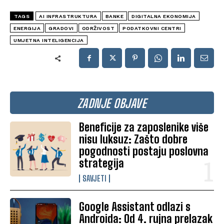
TAGS
AI INFRASTRUKTURA
BANKE
DIGITALNA EKONOMIJA
ENERGIJA
GRADOVI
ODRŽIVOST
PODATKOVNI CENTRI
UMJETNA INTELIGENCIJA
ZADNJE OBJAVE
Beneficije za zaposlenike više
nisu luksuz: Zašto dobre
pogodnosti postaju poslovna
strategija
SAVJETI
Google Assistant odlazi s
Androida: Od 4. rujna prelazak