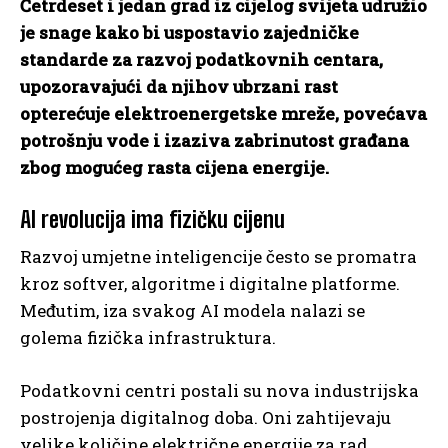
Četrdeset i jedan grad iz cijelog svijeta udružio
je snage kako bi uspostavio zajedničke
standarde za razvoj podatkovnih centara,
upozoravajući da njihov ubrzani rast
opterećuje elektroenergetske mreže, povećava
potrošnju vode i izaziva zabrinutost građana
zbog mogućeg rasta cijena energije.
AI revolucija ima fizičku cijenu
Razvoj umjetne inteligencije često se promatra
kroz softver, algoritme i digitalne platforme.
Međutim, iza svakog AI modela nalazi se
golema fizička infrastruktura.
Podatkovni centri postali su nova industrijska
postrojenja digitalnog doba. Oni zahtijevaju
velike količine električne energije za rad