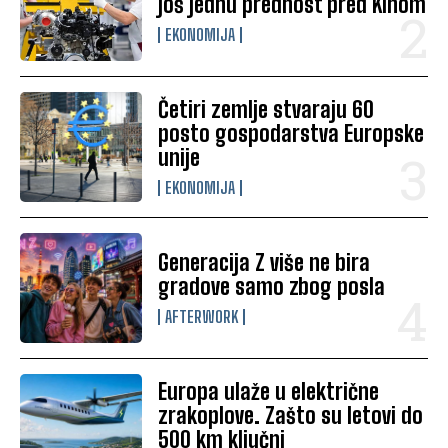
još jednu prednost pred Kinom
EKONOMIJA
Četiri zemlje stvaraju 60
posto gospodarstva Europske
unije
EKONOMIJA
Generacija Z više ne bira
gradove samo zbog posla
AFTERWORK
Europa ulaže u električne
zrakoplove. Zašto su letovi do
500 km ključni