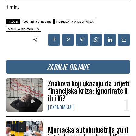
1
min.
TAGS
BORIS JOHNSON
NUKLEARNA ENERGIJA
VELIKA BRITANIJA
ZADNJE OBJAVE
Znakova koji ukazuju da prijeti
financijska kriza: Ignorirate li
ih i Vi?
EKONOMIJA
Njemačka autoindustrija gubi