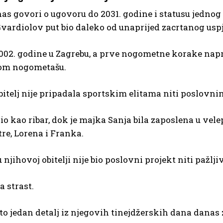
as govori o ugovoru do 2031. godine i statusu jednog o
Gvardiolov put bio daleko od unaprijed zacrtanog usp
002. godine u Zagrebu, a prve nogometne korake nap
om nogometašu.
itelj nije pripadala sportskim elitama niti poslovn
dio kao ribar, dok je majka Sanja bila zaposlena u vel
tre, Lorena i Franka.
njihovoj obitelji nije bio poslovni projekt niti pažlji
ja strast.
o jedan detalj iz njegovih tinejdžerskih dana danas 