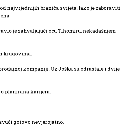
d najvrjednijih braniča svijeta, lako je zaboraviti
jeha.
ravio je zahvaljujući ocu Tihomiru, nekadašnjem
im krugovima.
eprodajnoj kompaniji. Uz Joška su odrastale i dvije
vo planirana karijera.
zvuči gotovo nevjerojatno.