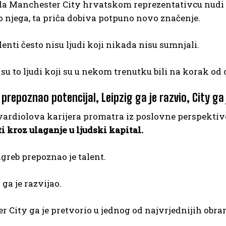
da Manchester City hrvatskom reprezentativcu nudi u
 njega, ta priča dobiva potpuno novo značenje.
lenti često nisu ljudi koji nikada nisu sumnjali.
 su to ljudi koji su u nekom trenutku bili na korak od o
prepoznao potencijal, Leipzig ga je razvio, City ga
vardiolova karijera promatra iz poslovne perspektiv
i kroz ulaganje u ljudski kapital.
reb prepoznao je talent.
 ga je razvijao.
 City ga je pretvorio u jednog od najvrjednijih obra