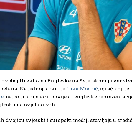
i dvoboj Hrvatske i Engleske na Svjetskom prvenstvu
petana. Na jednoj strani je
Luka Modrić
, igrač koji j
ne
, najbolji strijelac u povijesti engleske reprezenta
glesku na svjetski vrh.
h dvojicu svjetski i europski mediji stavljaju u sredi