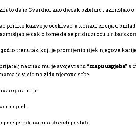
znato da je Gvardiol kao dječak ozbiljno razmišljao 
ao prilike kakve je očekivao, a konkurencija u omla
azmišljao je čak o tome da se pridruži ocu u ribarskom
godio trenutak koji je promijenio tijek njegove karije
 prijatelj nacrtao mu je svojevrsnu
“mapu uspjeha”
s c
nama je visio na zidu njegove sobe.
avao garancije.
vao uspjeh.
o podsjetnik na ono što želi postati.