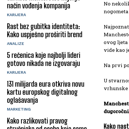
No nekolik
način vođenja kompanija
nogometa 
KARIJERA
Rast bez gubitka identiteta:
Najpoznat
Kako uspješno proširiti brend
Manchester
ovog ljeta
ANALIZE
vide kao j
5 rečenica koje najbolji lideri
gotovo nikada ne izgovaraju
Na prvi po
KARIJERA
U stvarnos
131 milijarda eura otkriva novu
vrhunske 
kartu europskog digitalnog
oglašavanja
Mancheste
MARKETING
dugoročni
Kako razlikovati pravog
Kako nast
stručnjaka od osobe koja samo