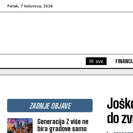
Petak, 7 kolovoza, 2026
FINANCI
SVE
Joško
ZADNJE OBJAVE
do z
Generacija Z više ne
bira gradove samo