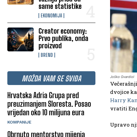
same statistike
EKONOMIJA
Creator economy:
Prvo publika, onda
proizvod
BREND
MOŽDA VAM SE SVIĐA
Joško Gvardiol
Večerašnj
dvojice ka
Hrvatska Adria Grupa pred
Harry Ka
preuzimanjem Sloresta. Posao
vratiti En
vrijedan oko 10 milijuna eura
KOMPANIJE
Upravo nji
Obrnuto mentorstvo mijenja