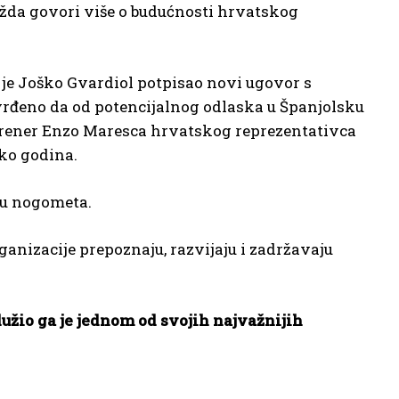
možda govori više o budućnosti hrvatskog
 je Joško Gvardiol potpisao novi ugovor s
vrđeno da od potencijalnog odlaska u Španjolsku
i trener Enzo Maresca hrvatskog reprezentativca
iko godina.
etu nogometa.
rganizacije prepoznaju, razvijaju i zadržavaju
žio ga je jednom od svojih najvažnijih