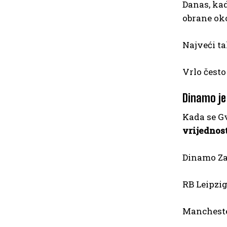
Danas, ka
obrane oko
Najveći ta
Vrlo često
Dinamo je 
Kada se G
vrijednost
Dinamo Zag
RB Leipzig
Manchester