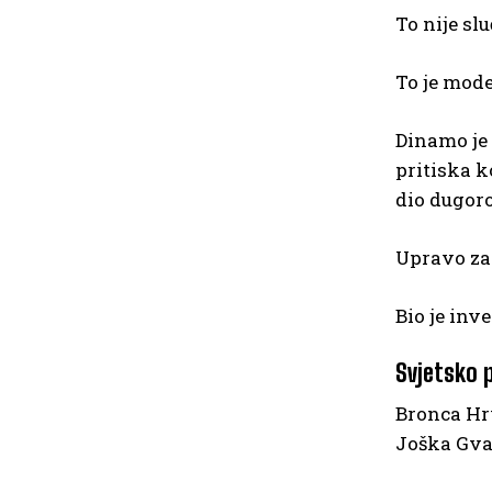
To nije slu
To je model
Dinamo je 
pritiska k
dio dugoro
Upravo zat
Bio je inve
Svjetsko p
Bronca Hr
Joška Gva