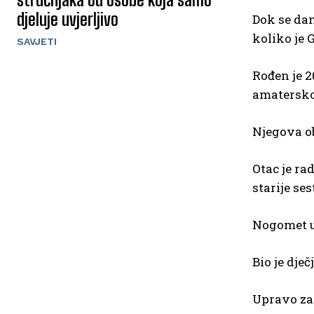
djeluje uvjerljivo
Dok se dan
koliko je 
SAVJETI
Rođen je 2
amatersk
Njegova ob
Otac je ra
starije ses
Nogomet u 
Bio je dječ
Upravo zat