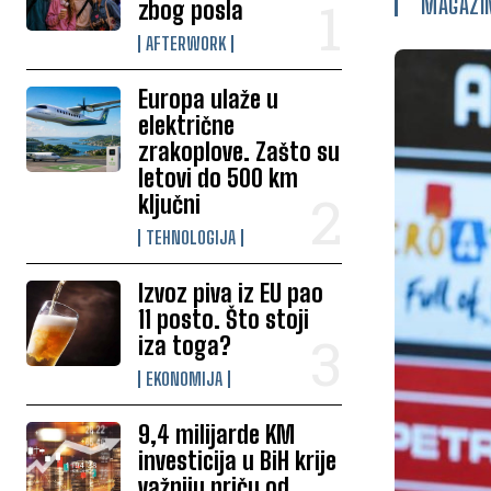
MAGAZI
zbog posla
AFTERWORK
Europa ulaže u
električne
zrakoplove. Zašto su
letovi do 500 km
ključni
TEHNOLOGIJA
Izvoz piva iz EU pao
11 posto. Što stoji
iza toga?
EKONOMIJA
9,4 milijarde KM
investicija u BiH krije
važniju priču od