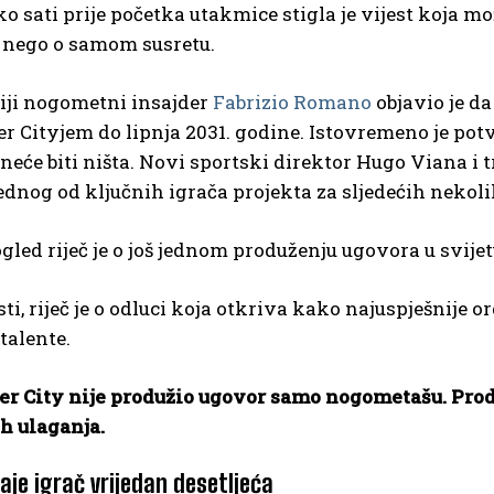
o sati prije početka utakmice stigla je vijest koja 
nego o samom susretu.
iji nogometni insajder
Fabrizio Romano
objavio je da
 Cityjem do lipnja 2031. godine. Istovremeno je pot
 neće biti ništa. Novi sportski direktor Hugo Viana 
ednog od ključnih igrača projekta za sljedećih nekol
gled riječ je o još jednom produženju ugovora u svij
ti, riječ je o odluci koja otkriva kako najuspješnije o
talente.
r City nije produžio ugovor samo nogometašu. Produ
h ulaganja.
aje igrač vrijedan desetljeća