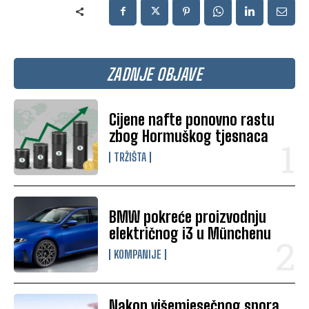
ZADNJE OBJAVE
Cijene nafte ponovno rastu
zbog Hormuškog tjesnaca
TRŽIŠTA
BMW pokreće proizvodnju
električnog i3 u Münchenu
KOMPANIJE
Nakon višemjesečnog spora