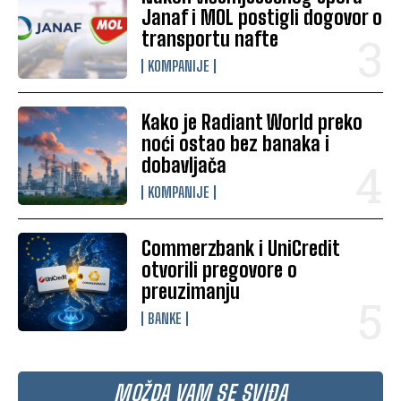
Janaf i MOL postigli dogovor o
transportu nafte
KOMPANIJE
Kako je Radiant World preko
noći ostao bez banaka i
dobavljača
KOMPANIJE
Commerzbank i UniCredit
otvorili pregovore o
preuzimanju
BANKE
MOŽDA VAM SE SVIĐA