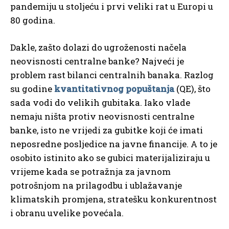
pandemiju u stoljeću i prvi veliki rat u Europi u
80 godina.
Dakle, zašto dolazi do ugroženosti načela
neovisnosti centralne banke? Najveći je
problem rast bilanci centralnih banaka. Razlog
su godine
kvantitativnog popuštanja
(QE), što
sada vodi do velikih gubitaka. Iako vlade
nemaju ništa protiv neovisnosti centralne
banke, isto ne vrijedi za gubitke koji će imati
neposredne posljedice na javne financije. A to je
osobito istinito ako se gubici materijaliziraju u
vrijeme kada se potražnja za javnom
potrošnjom na prilagodbu i ublažavanje
klimatskih promjena, stratešku konkurentnost
i obranu uvelike povećala.