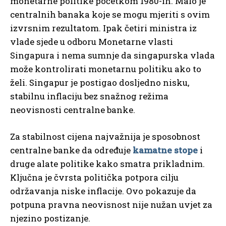
monetarne politike početkom 1980-ih. Malo je
centralnih banaka koje se mogu mjeriti s ovim
izvrsnim rezultatom. Ipak četiri ministra iz
vlade sjede u odboru Monetarne vlasti
Singapura i nema sumnje da singapurska vlada
može kontrolirati monetarnu politiku ako to
želi. Singapur je postigao dosljedno nisku,
stabilnu inflaciju bez snažnog režima
neovisnosti centralne banke.
Za stabilnost cijena najvažnija je sposobnost
centralne banke da određuje
kamatne stope
i
druge alate politike kako smatra prikladnim.
Ključna je čvrsta politička potpora cilju
održavanja niske inflacije. Ovo pokazuje da
potpuna pravna neovisnost nije nužan uvjet za
njezino postizanje.