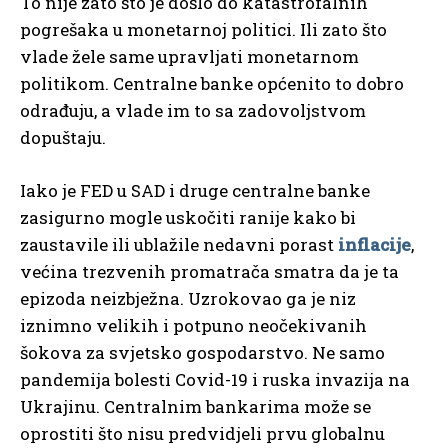
To nije zato što je došlo do katastrofalnih
pogrešaka u monetarnoj politici. Ili zato što
vlade žele same upravljati monetarnom
politikom. Centralne banke općenito to dobro
odrađuju, a vlade im to sa zadovoljstvom
dopuštaju.
Iako je FED u SAD i druge centralne banke
zasigurno mogle uskočiti ranije kako bi
zaustavile ili ublažile nedavni porast
inflacije
,
većina trezvenih promatrača smatra da je ta
epizoda neizbježna. Uzrokovao ga je niz
iznimno velikih i potpuno neočekivanih
šokova za svjetsko gospodarstvo. Ne samo
pandemija bolesti Covid-19 i ruska invazija na
Ukrajinu. Centralnim bankarima može se
oprostiti što nisu predvidjeli prvu globalnu