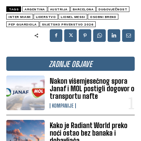
TAGS
ARGENTINA
AUSTRIJA
BARCELONA
DUGOVJEČNOST
INTER MIAMI
LIDERSTVO
LIONEL MESSI
OSOBNI BREND
PEP GUARDIOLA
SVJETSKO PRVENSTVO 2026
ZADNJE OBJAVE
Nakon višemjesečnog spora
Janaf i MOL postigli dogovor o
transportu nafte
KOMPANIJE
Kako je Radiant World preko
noći ostao bez banaka i
dobavljača