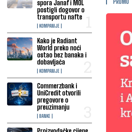
PROMO
spora Janaf i MOL
postigli dogovor o
transportu nafte
KOMPANIJE
Kako je Radiant
World preko noći
ostao bez banaka i
dobavljača
KOMPANIJE
Commerzbank i
UniCredit otvorili
pregovore o
preuzimanju
BANKE
Proizvođačke cijene