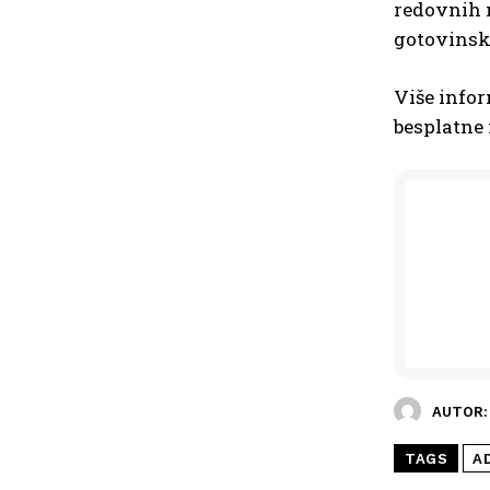
redovnih 
gotovinsk
Više infor
besplatne 
AUTOR:
TAGS
A