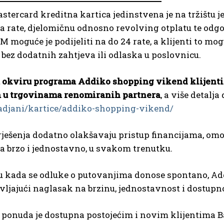
tercard kreditna kartica jedinstvena je na tržištu jer
a rate, djelomičnu odnosno revolving otplatu te odgođ
M moguće je podijeliti na do 24 rate, a klijenti to 
, bez dodatnih zahtjeva ili odlaska u poslovnicu.
 okviru programa Addiko shopping vikend klijenti
 u trgovinama renomiranih partnera
, a više detalj
radjani/kartice/addiko-shopping-vikend/
rješenja dodatno olakšavaju pristup financijama, om
a brzo i jednostavno, u svakom trenutku.
 kada se odluke o putovanjima donose spontano, Add
avljajući naglasak na brzinu, jednostavnost i dostupn
onuda je dostupna postojećim i novim klijentima Ban