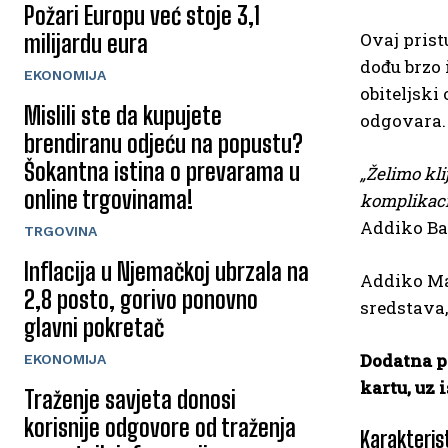
Požari Europu već stoje 3,1
Ovaj prist
milijardu eura
dođu brzo 
EKONOMIJA
obiteljski
Mislili ste da kupujete
odgovara.
brendiranu odjeću na popustu?
Šokantna istina o prevarama u
„Želimo kli
online trgovinama!
komplikacij
Addiko Ba
TRGOVINA
Inflacija u Njemačkoj ubrzala na
Addiko Mas
2,8 posto, gorivo ponovno
sredstava,
glavni pokretač
Dodatna p
EKONOMIJA
kartu, uz 
Traženje savjeta donosi
korisnije odgovore od traženja
Karakteris