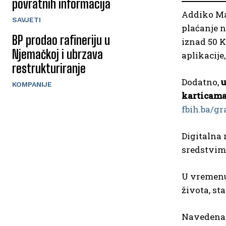
povratnih informacija
Addiko Mas
SAVJETI
plaćanje n
BP prodao rafineriju u
iznad 50 K
Njemačkoj i ubrzava
aplikacije
restrukturiranje
Dodatno,
u
KOMPANIJE
karticama
fbih.ba/g
Digitalna 
sredstvim
U vremenu
života, st
Navedena p