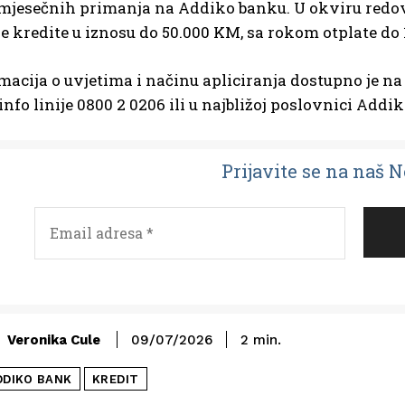
mjesečnih primanja na Addiko banku. U okviru redo
e kredite u iznosu do 50.000 KM, sa rokom otplate d
macija o uvjetima i načinu apliciranja dostupno je n
info linije 0800 2 0206 ili u najbližoj poslovnici Addi
Prijavit
e se na naš 
Veronika Cule
09/07/2026
2
min.
DDIKO BANK
KREDIT