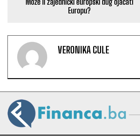
Može li zajednički europski dug ojačati
Europu?
VERONIKA CULE