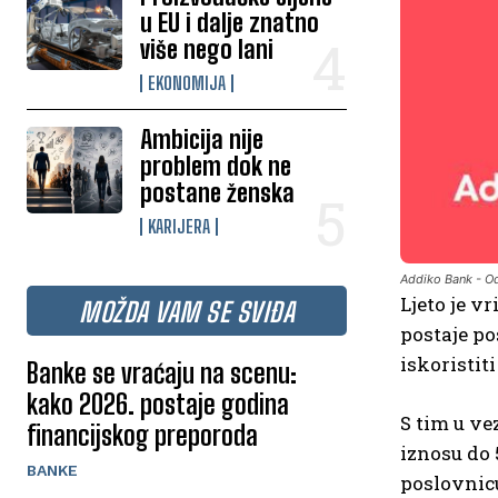
u EU i dalje znatno
više nego lani
EKONOMIJA
Ambicija nije
problem dok ne
postane ženska
KARIJERA
Addiko Bank - O
Ljeto je v
MOŽDA VAM SE SVIĐA
postaje po
iskoristit
Banke se vraćaju na scenu:
kako 2026. postaje godina
S tim u ve
financijskog preporoda
iznosu do 
BANKE
poslovnicu