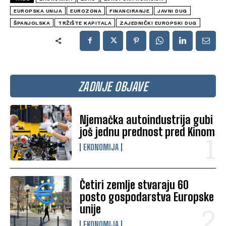
EUROPSKA UNIJA
EUROZONA
FINANCIRANJE
JAVNI DUG
ŠPANJOLSKA
TRŽIŠTE KAPITALA
ZAJEDNIČKI EUROPSKI DUG
ZADNJE OBJAVE
Njemačka autoindustrija gubi
još jednu prednost pred Kinom
EKONOMIJA
Četiri zemlje stvaraju 60
posto gospodarstva Europske
unije
EKONOMIJA