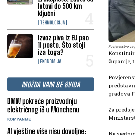
letovi do 500 km
ključni
TEHNOLOGIJA
Izvoz piva iz EU pao
11 posto. Što stoji
Povjerenstvo za 
iza toga?
Konstitui
županije, 
EKONOMIJA
Povjerenst
MOŽDA VAM SE SVIĐA
predstavni
gradova F
BMW pokreće proizvodnju
električnog i3 u Münchenu
Za predsj
Ministars
KOMPANIJE
AI vještine više nisu dovoljne:
Na sjednic