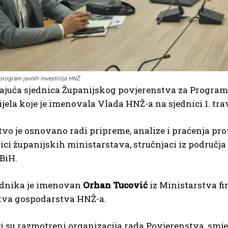
program javnih investicija HNŽ
rajuća sjednica Županijskog povjerenstva za Progra
tijela koje je imenovala Vlada HNŽ-a na sjednici 1. tr
vo je osnovano radi pripreme, analize i praćenja pr
ci županijskih ministarstava, stručnjaci iz područja 
BiH.
ednika je imenovan
Orhan Tucović
iz Ministarstva fi
tva gospodarstva HNŽ-a.
i su razmotreni organizacija rada Povjerenstva, smjern