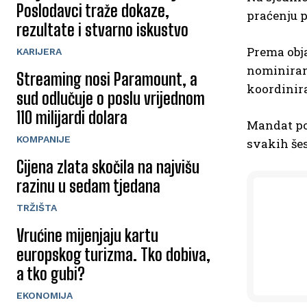
Poslodavci traže dokaze,
praćenju p
rezultate i stvarno iskustvo
Prema obja
KARIJERA
nominirane
Streaming nosi Paramount, a
koordinira
sud odlučuje o poslu vrijednom
110 milijardi dolara
Mandat po
KOMPANIJE
svakih šes
Cijena zlata skočila na najvišu
razinu u sedam tjedana
TRŽIŠTA
Vrućine mijenjaju kartu
europskog turizma. Tko dobiva,
a tko gubi?
EKONOMIJA