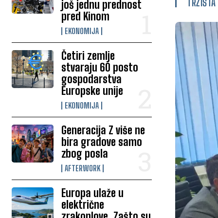
TRŽIŠTA
još jednu prednost
pred Kinom
EKONOMIJA
Četiri zemlje
stvaraju 60 posto
gospodarstva
Europske unije
EKONOMIJA
Generacija Z više ne
bira gradove samo
zbog posla
AFTERWORK
Europa ulaže u
električne
zrakoplove. Zašto su