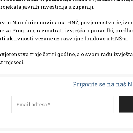
rojekata javnih investicija u županiji.
vi u Narodnim novinama HNŽ, povjerenstvo će, između 
 za Program, razmatrati izvješća o provedbi, predlag
ti aktivnosti vezane uz razvojne fondove u HNŽ-u.
vjerenstva traje četiri godine, a o svom radu izvje
t mjeseci.
Prijavit
e se na naš 