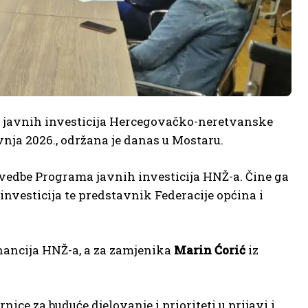
m javnih investicija Hercegovačko-neretvanske
avnja 2026., održana je danas u Mostaru.
ovedbe Programa javnih investicija HNŽ-a. Čine ga
investicija te predstavnik Federacije općina i
nancija HNŽ-a, a za zamjenika
Marin Ćorić
iz
ice za buduće djelovanje i prioriteti u prijavi i