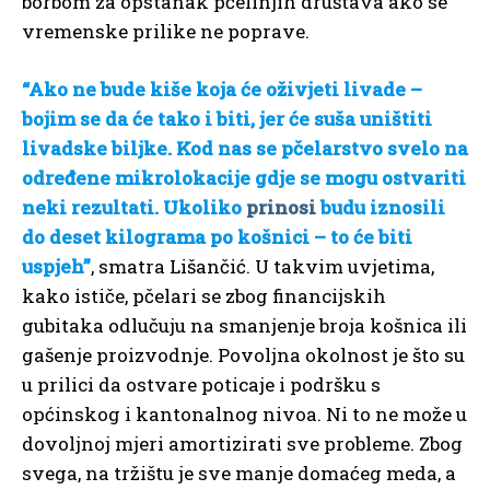
borbom za opstanak pčelinjih društava ako se
vremenske prilike ne poprave.
“Ako ne bude kiše koja će oživjeti livade –
bojim se da će tako i biti, jer će suša uništiti
livadske biljke. Kod nas se pčelarstvo svelo na
određene mikrolokacije gdje se mogu ostvariti
neki rezultati. Ukoliko
prinosi
budu iznosili
do deset kilograma po košnici – to će biti
uspjeh”
, smatra Lišančić. U takvim uvjetima,
kako ističe, pčelari se zbog financijskih
gubitaka odlučuju na smanjenje broja košnica ili
gašenje proizvodnje. Povoljna okolnost je što su
u prilici da ostvare poticaje i podršku s
općinskog i kantonalnog nivoa. Ni to ne može u
dovoljnoj mjeri amortizirati sve probleme. Zbog
svega, na tržištu je sve manje domaćeg meda, a