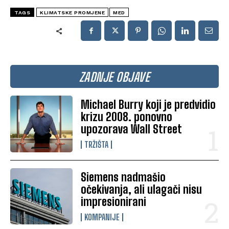
TAGS
KLIMATSKE PROMJENE
MED
ZADNJE OBJAVE
Michael Burry koji je predvidio
krizu 2008. ponovno
upozorava Wall Street
TRŽIŠTA
Siemens nadmašio
očekivanja, ali ulagači nisu
impresionirani
KOMPANIJE