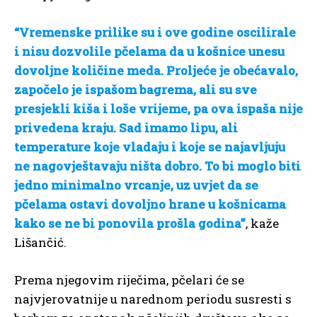
“Vremenske prilike su i ove godine oscilirale
i nisu dozvolile pčelama da u košnice unesu
dovoljne količine meda. Proljeće je obećavalo,
započelo je ispašom bagrema, ali su sve
presjekli kiša i loše vrijeme, pa ova ispaša nije
privedena kraju. Sad imamo lipu, ali
temperature koje vladaju i koje se najavljuju
ne nagovještavaju ništa dobro. To bi moglo biti
jedno minimalno vrcanje, uz uvjet da se
pčelama ostavi dovoljno hrane u košnicama
kako se ne bi ponovila prošla godina”
, kaže
Lišančić.
Prema njegovim riječima, pčelari će se
najvjerovatnije u narednom periodu susresti s