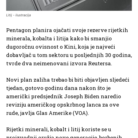
Litij - ilustracija
Pentagon planira ojačati svoje rezerve rijetkih
minerala, kobalta i litija kako bi smanjio
dugoročnu ovisnost o Kini, koja je najveći
dobavljač u tom sektoru u posljednjih 30 godina,
tvrde dva neimenovani izvora Reutersa.
Novi plan zaliha trebao bi biti objavljen sljedeći
tjedan, gotovo godinu dana nakon što je
američki predsjednik Joseph Biden naredio
reviziju američkog opskrbnog lanca za ove
rude, javlja Glas Amerike (VOA).
Rijetki minerali, kobalt i litij koriste se u
proizvodnji oružja nove generacije, borbenih