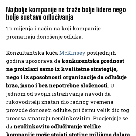
Najbolje kompanije ne traže bolje lidere nego
bolje sustave odlučivanja
To mijenja i način na koji kompanije
promatraju donošenje odluka.
Konzultantska kuća
McKinsey
posljednjih
godina upozorava da
konkurentska prednost
ne proizlazi samo iz kvalitetne strategije,
nego i iz sposobnosti organizacije da odlučuje
brzo, jasno i bez nepotrebne složenosti
. U
jednom od svojih istraživanja navodi da
rukovoditelji znatan dio radnog vremena
provode donoseći odluke, pri čemu velik dio tog
procesa smatraju neučinkovitim. Procjenjuje se
da
neučinkovito odlučivanje velike
kompanije može stajati stotine milijuna dolara