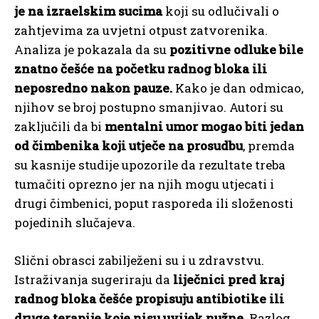
je na izraelskim sucima
koji su odlučivali o
zahtjevima za uvjetni otpust zatvorenika.
Analiza je pokazala da su
pozitivne odluke bile
znatno češće na početku radnog bloka ili
neposredno nakon pauze.
Kako je dan odmicao,
njihov se broj postupno smanjivao. Autori su
zaključili da bi
mentalni umor mogao biti jedan
od čimbenika koji utječe na prosudbu
, premda
su kasnije studije upozorile da rezultate treba
tumačiti oprezno jer na njih mogu utjecati i
drugi čimbenici, poput rasporeda ili složenosti
pojedinih slučajeva.
Slični obrasci zabilježeni su i u zdravstvu.
Istraživanja sugeriraju da
liječnici pred kraj
radnog bloka češće propisuju antibiotike ili
druge terapije koje nisu uvijek nužne
. Razlog