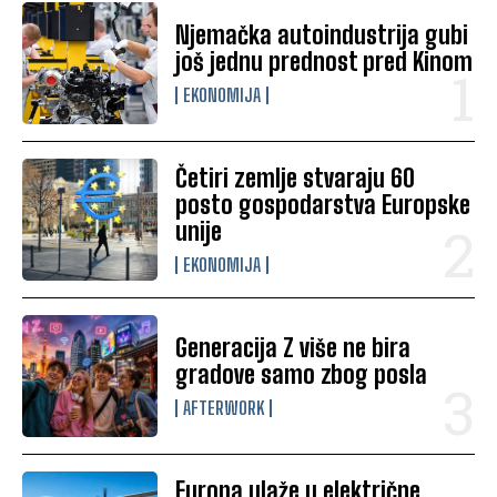
Njemačka autoindustrija gubi
još jednu prednost pred Kinom
EKONOMIJA
Četiri zemlje stvaraju 60
posto gospodarstva Europske
unije
EKONOMIJA
Generacija Z više ne bira
gradove samo zbog posla
AFTERWORK
Europa ulaže u električne