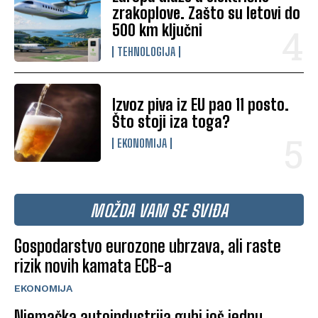
zrakoplove. Zašto su letovi do
500 km ključni
TEHNOLOGIJA
Izvoz piva iz EU pao 11 posto.
Što stoji iza toga?
EKONOMIJA
MOŽDA VAM SE SVIĐA
Gospodarstvo eurozone ubrzava, ali raste
rizik novih kamata ECB-a
EKONOMIJA
Njemačka autoindustrija gubi još jednu