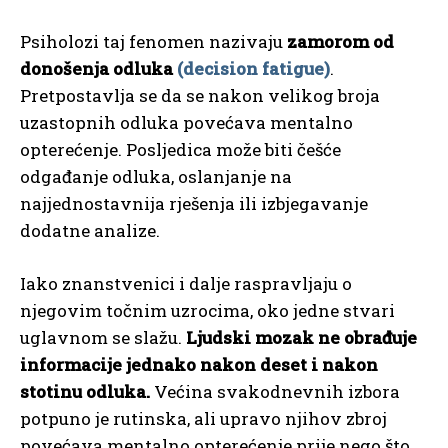
Psiholozi taj fenomen nazivaju
zamorom od
donošenja odluka
(decision fatigue)
.
Pretpostavlja se da se nakon velikog broja
uzastopnih odluka povećava mentalno
opterećenje. Posljedica može biti češće
odgađanje odluka, oslanjanje na
najjednostavnija rješenja ili izbjegavanje
dodatne analize.
Iako znanstvenici i dalje raspravljaju o
njegovim točnim uzrocima, oko jedne stvari
uglavnom se slažu.
Ljudski mozak ne obrađuje
informacije jednako nakon deset i nakon
stotinu odluka.
Većina svakodnevnih izbora
potpuno je rutinska, ali upravo njihov zbroj
povećava mentalno opterećenje prije nego što