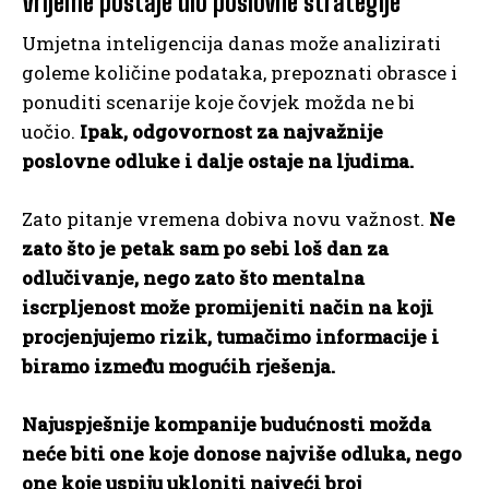
Vrijeme postaje dio poslovne strategije
Umjetna inteligencija danas može analizirati
goleme količine podataka, prepoznati obrasce i
ponuditi scenarije koje čovjek možda ne bi
uočio.
Ipak, odgovornost za najvažnije
poslovne odluke i dalje ostaje na ljudima.
Zato pitanje vremena dobiva novu važnost.
Ne
zato što je petak sam po sebi loš dan za
odlučivanje, nego zato što mentalna
iscrpljenost može promijeniti način na koji
procjenjujemo rizik, tumačimo informacije i
biramo između mogućih rješenja.
Najuspješnije kompanije budućnosti možda
neće biti one koje donose najviše odluka, nego
one koje uspiju ukloniti najveći broj