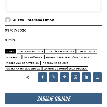
Slađana Limov
AUTOR:
09/07/2026
4
min.
TAGS
DECISION FATIGUE
DONOŠENJE ODLUKA
JAMIE DIMON
MCKINSEY
MENADŽMENT
ORGANIZACIJSKA UČINKOVITOST
POSLOVNA STRATEGIJA
POSLOVNE ODLUKE
UMJETNA INTELIGENCIJA
ZAMOR OD DONOŠENJA ODLUKA
ZADNJE OBJAVE