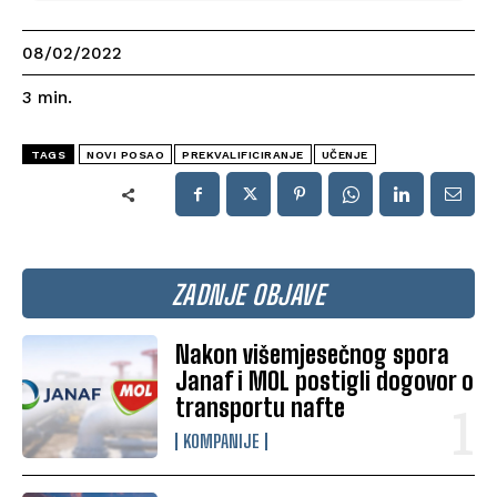
08/02/2022
3
min.
TAGS
NOVI POSAO
PREKVALIFICIRANJE
UČENJE
ZADNJE OBJAVE
Nakon višemjesečnog spora
Janaf i MOL postigli dogovor o
transportu nafte
KOMPANIJE