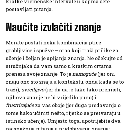
kratke vremenske intervale u kojima ćete
postavljati pitanja.
Naučite izvlačiti znanje
Morate postati neka kombinacija ptice
grabljivice i spužve – orao koji traži prilike za
učenje i željan je upijanja znanja. Ne očekujte od
stručnjaka da vam samo u kratkim crtama
prenesu svoje znanje. To je
nemoguće
(jer oni
znaju ono što znaju u kontekstu, onda kada se to
traži),
uvredljivo
(jer da ga je tako lako prenijeti,
njihovo znanje ne bi vrijedilo puno) i
frustrirajuće
za vas oboje (jer duga predavanja o
tome kako učiniti nešto, rijetko se pretvaraju u
istinsko učenje). Umjesto toga, upotrijebite dva
najsnažnija pitanja u pridobivanju znanja: