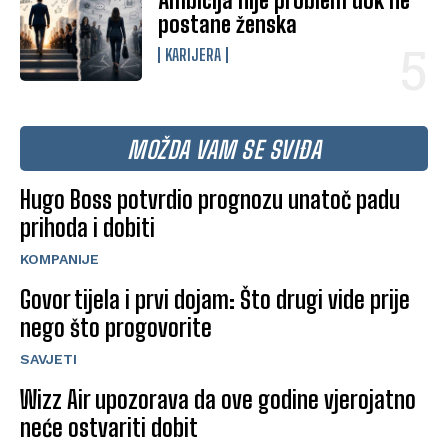
Ambicija nije problem dok ne
postane ženska
KARIJERA
MOŽDA VAM SE SVIĐA
Hugo Boss potvrdio prognozu unatoč padu
prihoda i dobiti
KOMPANIJE
Govor tijela i prvi dojam: Što drugi vide prije
nego što progovorite
SAVJETI
Wizz Air upozorava da ove godine vjerojatno
neće ostvariti dobit