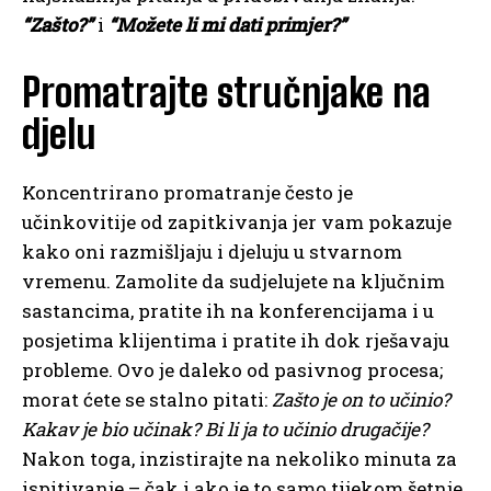
“Zašto?”
i
“Možete li mi dati primjer?”
Promatrajte stručnjake na
djelu
Koncentrirano promatranje često je
učinkovitije od zapitkivanja jer vam pokazuje
kako oni razmišljaju i djeluju u stvarnom
vremenu. Zamolite da sudjelujete na ključnim
sastancima, pratite ih na konferencijama i u
posjetima klijentima i pratite ih dok rješavaju
probleme. Ovo je daleko od pasivnog procesa;
morat ćete se stalno pitati:
Zašto je on to učinio?
Kakav je bio učinak? Bi li ja to učinio drugačije?
Nakon toga, inzistirajte na nekoliko minuta za
ispitivanje – čak i ako je to samo tijekom šetnje