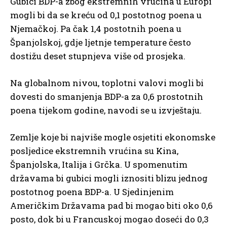
Gubici BDP-a zbog ekstremnih vrućina u Europi
mogli bi da se kreću od 0,1 postotnog poena u
Njemačkoj. Pa čak 1,4 postotnih poena u
Španjolskoj, gdje ljetnje temperature često
dostižu deset stupnjeva više od prosjeka.
Na globalnom nivou, toplotni valovi mogli bi
dovesti do smanjenja BDP-a za 0,6 prostotnih
poena tijekom godine, navodi se u izvještaju.
Zemlje koje bi najviše mogle osjetiti ekonomske
posljedice ekstremnih vrućina su Kina,
Španjolska, Italija i Grčka. U spomenutim
državama bi gubici mogli iznositi blizu jednog
postotnog poena BDP-a. U Sjedinjenim
Američkim Državama pad bi mogao biti oko 0,6
posto, dok bi u Francuskoj mogao doseći do 0,3