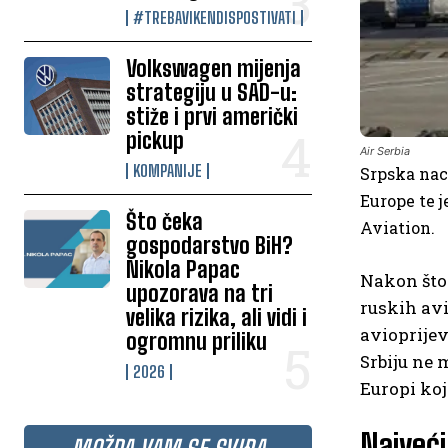
#TREBAVIKENDISPOSTIVATI
Volkswagen mijenja
strategiju u SAD-u:
stiže i prvi američki
pickup
Air Serbia
KOMPANIJE
Srpska nac
Europe te 
Što čeka
Aviation.
gospodarstvo BiH?
Nikola Papac
Nakon što 
upozorava na tri
ruskih avi
velika rizika, ali vidi i
avioprijev
ogromnu priliku
Srbiju ne 
2026
Europi koj
Najveći