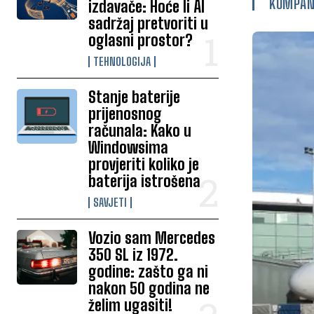
KOMPAN
izdavače: Hoće li AI
sadržaj pretvoriti u
oglasni prostor?
TEHNOLOGIJA
Stanje baterije
prijenosnog
računala: Kako u
Windowsima
provjeriti koliko je
baterija istrošena
SAVJETI
Vozio sam Mercedes
350 SL iz 1972.
godine: zašto ga ni
nakon 50 godina ne
želim ugasiti!