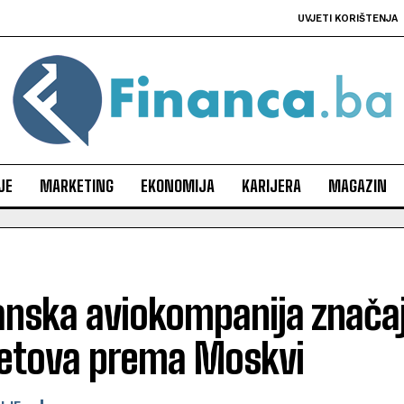
UVJETI KORIŠTENJA
JE
MARKETING
EKONOMIJA
KARIJERA
MAGAZIN
janska aviokompanija znač
 letova prema Moskvi