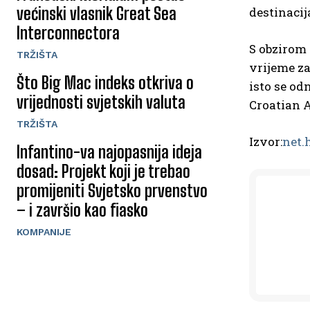
većinski vlasnik Great Sea
destinaci
Interconnectora
S obzirom 
TRŽIŠTA
vrijeme za
Što Big Mac indeks otkriva o
isto se od
vrijednosti svjetskih valuta
Croatian A
TRŽIŠTA
Izvor:
net.
Infantino-va najopasnija ideja
dosad: Projekt koji je trebao
promijeniti Svjetsko prvenstvo
– i završio kao fiasko
KOMPANIJE