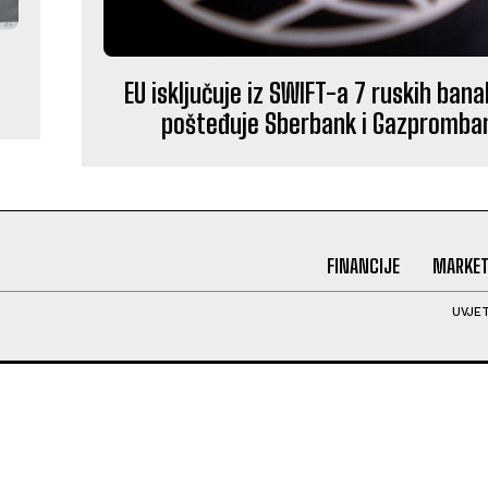
EU isključuje iz SWIFT-a 7 ruskih banak
pošteđuje Sberbank i Gazpromba
FINANCIJE
MARKET
UVJET