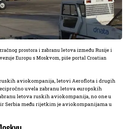
zračnog prostora i zabranu letova između Rusije i
ovezuje Europu s Moskvom, piše portal Croatian
ruskih aviokompanija, letovi Aeroflota i drugih
recipročno uvela zabranu letova europskih
 zabranu letova ruskih aviokompanija, no one u
 Air Serbia među rijetkim je aviokompanijama u
 Moskvu