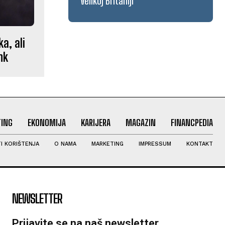
Velikoj Britaniji
a, ali
nk
ING
EKONOMIJA
KARIJERA
MAGAZIN
FINANCPEDIA
I KORIŠTENJA
O NAMA
MARKETING
IMPRESSUM
KONTAKT
NEWSLETTER
Prijavite se na naš newsletter