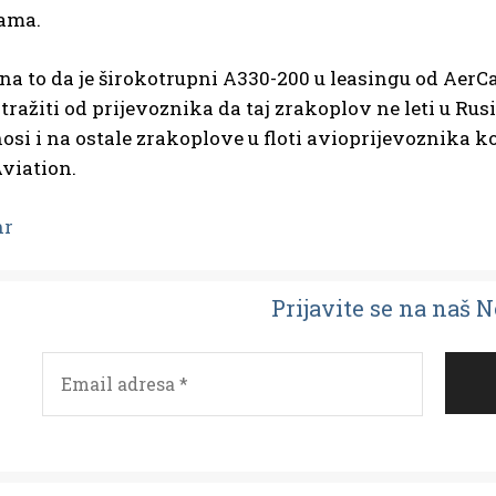
jama.
na to da je širokotrupni A330-200 u leasingu od AerC
tražiti od prijevoznika da taj zrakoplov ne leti u Ru
nosi i na ostale zrakoplove u floti avioprijevoznika k
viation.
hr
Prijavit
e se na naš 