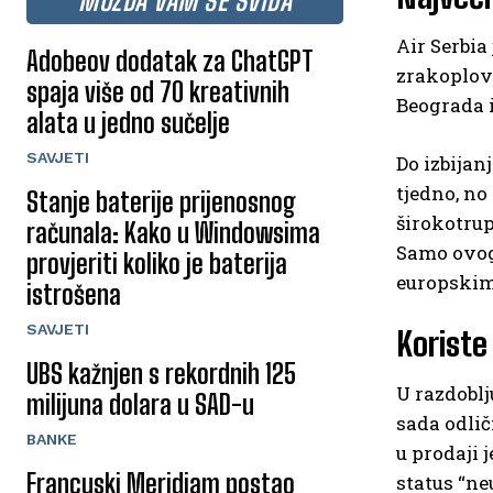
MOŽDA VAM SE SVIĐA
Air Serbia
Adobeov dodatak za ChatGPT
zrakoplova
spaja više od 70 kreativnih
Beograda i
alata u jedno sučelje
SAVJETI
Do izbijan
tjedno, no
Stanje baterije prijenosnog
širokotrup
računala: Kako u Windowsima
Samo ovog
provjeriti koliko je baterija
europskim
istrošena
SAVJETI
Koriste
UBS kažnjen s rekordnih 125
U razdoblju
milijuna dolara u SAD-u
sada odlič
BANKE
u prodaji 
Francuski Meridiam postao
status “n