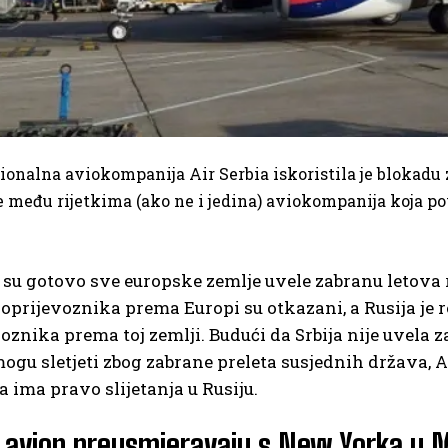
ionalna aviokompanija Air Serbia iskoristila je blokadu 
je među rijetkima (ako ne i jedina) aviokompanija koja p
su gotovo sve europske zemlje uvele zabranu letova 
oprijevoznika prema Europi su otkazani, a Rusija je 
oznika prema toj zemlji. Budući da Srbija nije uvela
mogu sletjeti zbog zabrane preleta susjednih država,
a ima pravo slijetanja u Rusiju.
 avion preusmjeravaju s New Yorka u