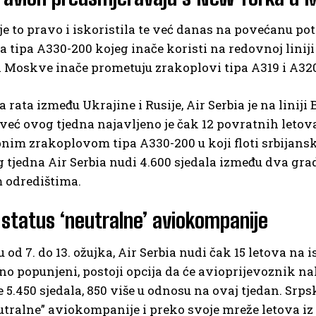
 je to pravo i iskoristila te već danas na povećanu 
 tipa A330-200 kojeg inače koristi na redovnoj linij
 Moskve inače prometuju zrakoplovi tipa A319 i A320
ja rata između Ukrajine i Rusije, Air Serbia je na lin
 već ovog tjedna najavljeno je čak 12 povratnih letova!
nim zrakoplovom tipa A330-200 u koji floti srbijans
 tjedna Air Serbia nudi 4.600 sjedala između dva gr
 odredištima.
 status ‘neutralne’ aviokompanije
 od 7. do 13. ožujka, Air Serbia nudi čak 15 letova na is
no popunjeni, postoji opcija da će avioprijevoznik 
je 5.450 sjedala, 850 više u odnosu na ovaj tjedan. Srp
eutralne” aviokompanije i preko svoje mreže letova 