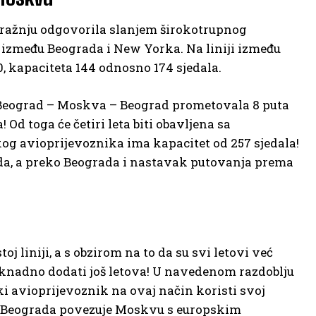
potražnju odgovorila slanjem širokotrupnog
i između Beograda i New Yorka. Na liniji između
, kapaciteta 144 odnosno 174 sjedala.
iji Beograd – Moskva – Beograd prometovala 8 puta
 Od toga će četiri leta biti obavljena sa
kog avioprijevoznika ima kapacitet od 257 sjedala!
ada, a preko Beograda i nastavak putovanja prema
toj liniji, a s obzirom na to da su svi letovi već
naknadno dodati još letova! U navedenom razdoblju
ski avioprijevoznik na ovaj način koristi svoj
iz Beograda povezuje Moskvu s europskim