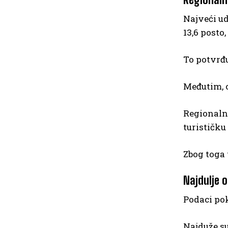
Najveći ud
13,6 posto,
To potvrđu
Međutim, o
Regionalni
turističku
Zbog toga 
Najdulje o
Podaci pok
Najduže su