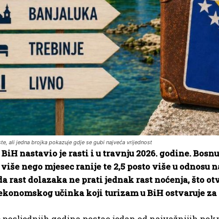
te, ali jedna brojka pokazuje gdje se gubi najveća vrijednost
BiH nastavio je rasti i u travnju 2026. godine. Bosnu 
 više nego mjesec ranije te 2,5 posto više u odnosu n
a rast dolazaka ne prati jednak rast noćenja, što otv
ekonomskog učinka koji turizam u BiH ostvaruje za
 posljednjih godina postao jedan od najvažnijih pokr