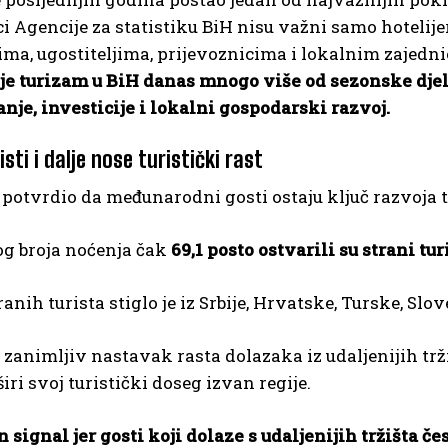
i Agencije za statistiku BiH nisu važni samo hotelij
ima, ugostiteljima, prijevoznicima i lokalnim zajednic
je turizam u BiH danas mnogo više od sezonske djelat
nje, investicije i lokalni gospodarski razvoj.
isti i dalje nose turistički rast
 potvrdio da međunarodni gosti ostaju ključ razvoja 
g broja noćenja čak
69,1 posto ostvarili su strani tur
ranih turista stiglo je iz Srbije, Hrvatske, Turske, Slo
 zanimljiv nastavak rasta dolazaka iz udaljenijih trž
iri svoj turistički doseg izvan regije.
n signal jer gosti koji dolaze s udaljenijih tržišta č