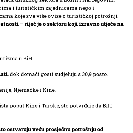
erima i turističkim zajednicama nego i
ama koje sve više ovise o turističkoj potrošnji.
nosti – riječ je o sektoru koji izravno utječe na
turizma u BiH.
isti
, dok domaći gosti sudjeluju s 30,9 posto.
venije, Njemačke i Kine.
išta poput Kine i Turske, što potvrđuje da BiH
esto ostvaruju veću prosječnu potrošnju od