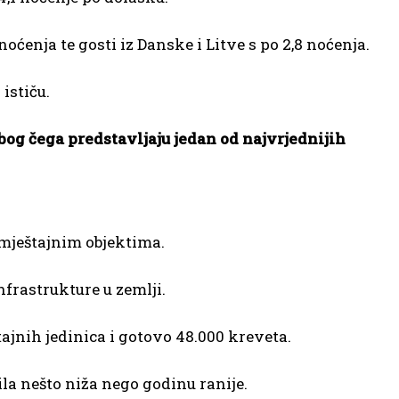
noćenja te gosti iz Danske i Litve s po 2,8 noćenja.
ističu.
 zbog čega predstavljaju jedan od najvrjednijih
smještajnim objektima.
nfrastrukture u zemlji.
tajnih jedinica i gotovo 48.000 kreveta.
ila nešto niža nego godinu ranije.