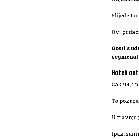
Slijede tu
Ovi podaci
Gosti s ud
segmenata 
Hoteli os
Čak 94,7 p
To pokazuj
U travnju 
Ipak, zani