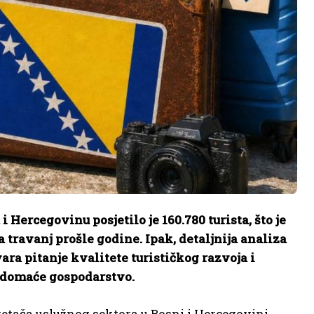
i Hercegovinu posjetilo je 160.780 turista, što je
a travanj prošle godine. Ipak, detaljnija analiza
ara pitanje kvalitete turističkog razvoja i
 domaće gospodarstvo.
etača uslužnog sektora u Bosni i Hercegovini.