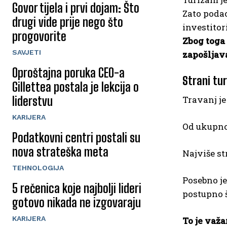
Govor tijela i prvi dojam: Što
Zato podac
drugi vide prije nego što
investitor
progovorite
Zbog toga 
SAVJETI
zapošljava
Oproštajna poruka CEO-a
Strani tur
Gillettea postala je lekcija o
Travanj je
liderstvu
KARIJERA
Od ukupno
Podatkovni centri postali su
nova strateška meta
Najviše st
TEHNOLOGIJA
Posebno je
5 rečenica koje najbolji lideri
postupno š
gotovo nikada ne izgovaraju
KARIJERA
To je važa