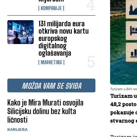
KOMPANIJE
131 milijarda eura
otkriva novu kartu
europskog
digitalnog
oglašavanja
MARKETING
MOŽDA VAM SE SVIĐA
Turizam u BiH ras
Turizam u 
Kako je Mira Murati osvojila
48,2 posto
Silicijsku dolinu bez kulta
pokazuje d
ličnosti
stvarnog 
KARIJERA
Turizam je