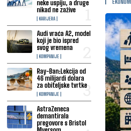
EKONOM
neke uspiju, a druge
nikad ne zažive
KARIJERA
Audi vraća A2, model
koji je bio ispred
svog vremena
KOMPANIJE
Ray-Ban:Lekcija od
46 milijardi dolara
za obiteljske tvrtke
KOMPANIJE
AstraZeneca
demantirala
pregovore s Bristol
Myersom