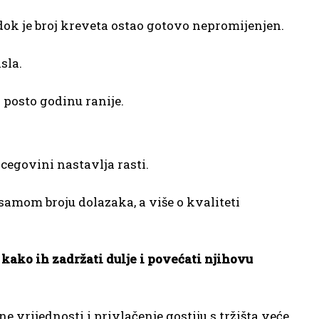
dok je broj kreveta ostao gotovo nepromijenjen.
sla.
3 posto godinu ranije.
rcegovini nastavlja rasti.
samom broju dolazaka, a više o kvaliteti
 kako ih zadržati dulje i povećati njihovu
 vrijednosti i privlačenje gostiju s tržišta veće