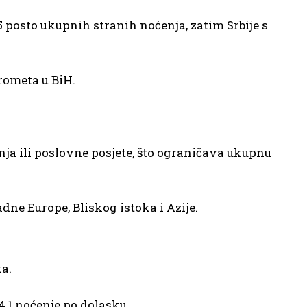
15 posto ukupnih stranih noćenja, zatim Srbije s
prometa u BiH.
ja ili poslovne posjete, što ograničava ukupnu
adne Europe, Bliskog istoka i Azije.
ka.
4,1 noćenje po dolasku.