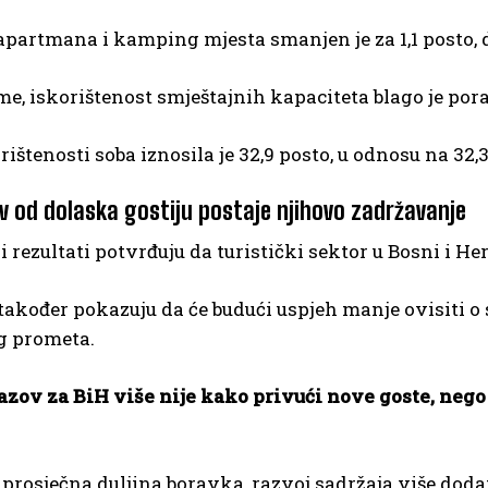
 apartmana i kamping mjesta smanjen je za 1,1 posto, 
e, iskorištenost smještajnih kapaciteta blago je pora
rištenosti soba iznosila je 32,9 posto, u odnosu na 32,
ov od dolaska gostiju postaje njihovo zadržavanje
 rezultati potvrđuju da turistički sektor u Bosni i He
također pokazuju da će budući uspjeh manje ovisiti o 
g prometa.
azov za BiH više nije kako privući nove goste, nego
prosječna duljina boravka, razvoj sadržaja više dodane