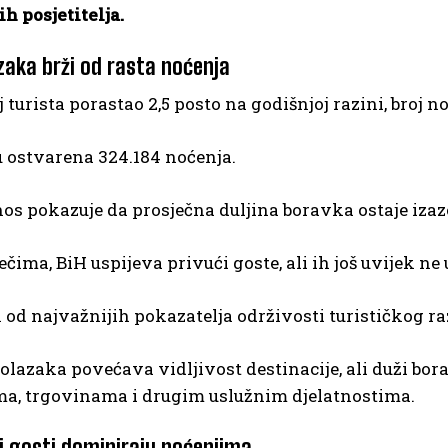
h posjetitelja.
zaka brži od rasta noćenja
j turista porastao 2,5 posto na godišnjoj razini, broj n
 ostvarena 324.184 noćenja.
s pokazuje da prosječna duljina boravka ostaje izazo
ečima, BiH uspijeva privući goste, ali ih još uvijek ne
n od najvažnijih pokazatelja održivosti turističkog ra
dolazaka povećava vidljivost destinacije, ali duži bo
ma, trgovinama i drugim uslužnim djelatnostima.
i gosti dominiraju noćenjima