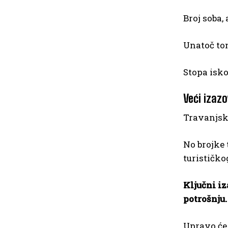
Broj soba,
Unatoč tom
Stopa isko
Veći izaz
Travanjski
No brojke 
turističko
Ključni iz
potrošnju.
Upravo će 