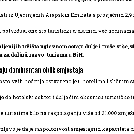
risti iz Ujedinjenih Arapskih Emirata s prosječnih 2,9 
 potvrđuju ono što turistički djelatnici već godinama 
aljenijih tržišta uglavnom ostaju dulje i troše više,
za daljnji razvoj turizma u BiH.
taju dominantan oblik smještaja
osto svih noćenja ostvareno je u hotelima i sličnim 
e da hotelski sektor i dalje čini okosnicu turističke i
je turistima bilo na raspolaganju više od 21.000 smješ
mljivo je da je raspoloživost smještajnih kapaciteta b