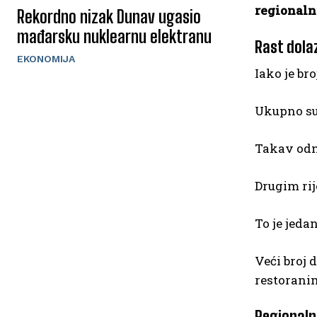
regionalni
Rekordno nizak Dunav ugasio
mađarsku nuklearnu elektranu
Rast dola
EKONOMIJA
Iako je bro
Ukupno su
Takav odno
Drugim rij
To je jeda
Veći broj 
restorani
Regionaln