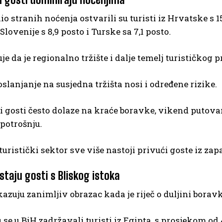
io stranih noćenja ostvarili su turisti iz Hrvatske s 
 Slovenije s 8,9 posto i Turske sa 7,1 posto.
je da je regionalno tržište i dalje temelj turističkog 
slanjanje na susjedna tržišta nosi i određene rizike.
 gosti često dolaze na kraće boravke, vikend putovan
 potrošnju.
turistički sektor sve više nastoji privući goste iz zap
staju gosti s Bliskog istoka
azuju zanimljiv obrazac kada je riječ o duljini borav
 se u BiH zadržavali turisti iz Egipta, s prosjekom od 