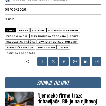
09/06/2026
3
min.
TAGS
AIRBNB
BOOKING
DIGITALNE PLATFORME
EKONOMIJA BIH
ELEKTRONIČKA TRGOVINA
POREZI
REGULACIJA TRŽIŠTA
SIVA EKONOMIJA U TURIZMU
TURISTIČKI SEKTOR
TURIZAM BIH
UIO BIH
ZAŠTITA POTROŠAČA
ZADNJE OBJAVE
Njemačke firme traže
dobavljače. BiH je na njihovoj