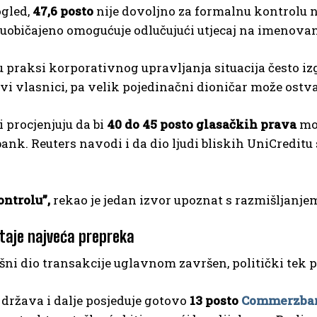
ogled,
47,6 posto
nije dovoljno za formalnu kontrolu n
 uobičajeno omogućuje odlučujući utjecaj na imenova
 praksi korporativnog upravljanja situacija često iz
svi vlasnici, pa velik pojedinačni dioničar može ostvar
i procjenjuju da bi
40 do 45 posto glasačkih prava
mog
k. Reuters navodi i da dio ljudi bliskih UniCreditu
ntrolu”,
rekao je jedan izvor upoznat s razmišljanje
staje najveća prepreka
išni dio transakcije uglavnom završen, politički tek p
država i dalje posjeduje gotovo
13 posto
Commerzba