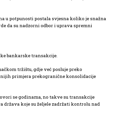
a u potpunosti postala svjesna koliko je snažna
vrde da su nadzorni odbor i uprava spremni
ke bankarske transakcije.
mačkom tržištu, gdje već posluje preko
nijih primjera prekogranične konsolidacije
ovori se godinama, no takve su transakcije
ra država koje su željele zadržati kontrolu nad