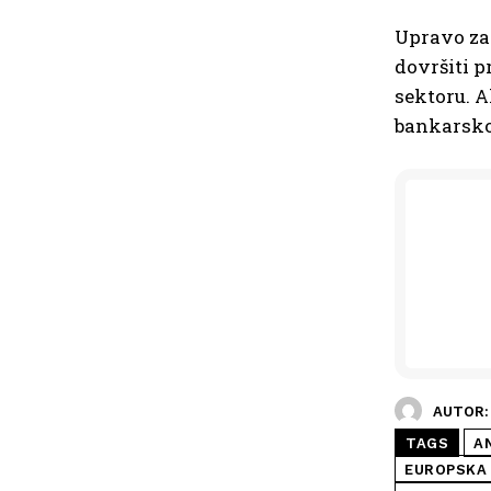
Upravo za
dovršiti 
sektoru. A
bankarsko 
AUTOR:
TAGS
A
EUROPSKA