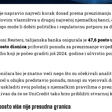
je napravio najveći korak dosad prema preuzimanju
ovicu vlasništva u drugoj najvećoj njemačkoj banci, g
ego može li dobiti političku i regulatornu potporu za 
si Reuters, talijanska banka osigurala je
47,6 posto 
posto dionica
prihvatili ponudu za preuzimanje vrije
io koji je počeo graditi još 2024. godine i učvrstio 
ničara bio je znatno veći nego što su očekivali analit
el u ožujku predstavio ponudu, mnogi su vjerovali da
 uskladiti svoj položaj s njemačkim pravilima o pre
kivao da će se UniCredit tako brzo približiti stvarn
posto više nije presudna granica