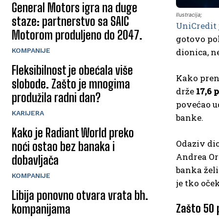
General Motors igra na duge
Ilustracija;
staze: partnerstvo sa SAIC
UniCredit
Motorom produljeno do 2047.
gotovo pol
KOMPANIJE
dionica, n
Fleksibilnost je obećala više
Kako preno
slobode. Zašto je mnogima
drže
17,6 
produžila radni dan?
povećao ud
KARIJERA
banke.
Kako je Radiant World preko
Odaziv dio
noći ostao bez banaka i
Andrea Orc
dobavljača
banka želi
KOMPANIJE
je tko oče
Libija ponovno otvara vrata bh.
kompanijama
Zašto 50 