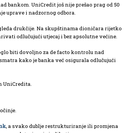
ad bankom. UniCredit još nije prešao prag od 50
nje uprave i nadzornog odbora.
gleda drukčije. Na skupštinama dioničara rijetko
ivati odlučujući utjecaj i bez apsolutne većine.
lo biti dovoljno za de facto kontrolu nad
 smatra kako je banka već osigurala odlučujući
m UniCredita.
očinje.
nk
, a svako dublje restrukturiranje ili promjena