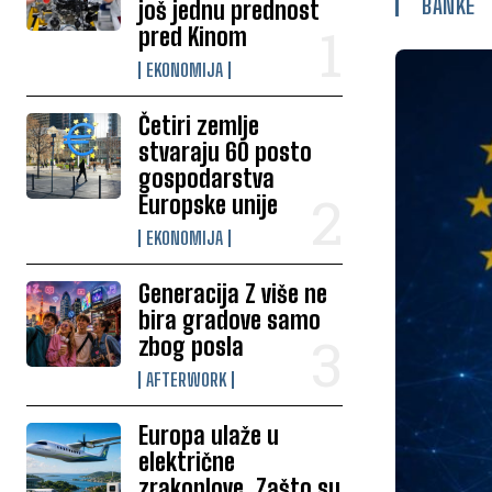
BANKE
još jednu prednost
pred Kinom
EKONOMIJA
Četiri zemlje
stvaraju 60 posto
gospodarstva
Europske unije
EKONOMIJA
Generacija Z više ne
bira gradove samo
zbog posla
AFTERWORK
Europa ulaže u
električne
zrakoplove. Zašto su