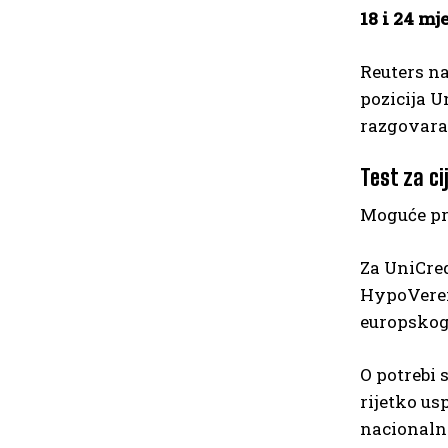
18 i 24 mj
Reuters na
pozicija U
razgovarat
Test za ci
Moguće pr
Za UniCred
HypoVerei
europskog
O potrebi 
rijetko us
nacional