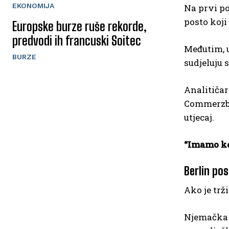
EKONOMIJA
Na prvi p
posto koji
Europske burze ruše rekorde,
predvodi ih francuski Soitec
Međutim, u
BURZE
sudjeluju 
Analitičar
Commerzban
utjecaj.
“Imamo ko
Berlin po
Ako je trž
Njemačka 