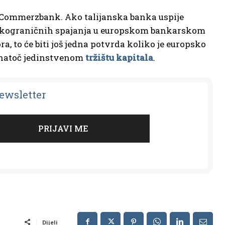
i Commerzbank. Ako talijanska banka uspije
prekograničnih spajanja u europskom bankarskom
a, to će biti još jedna potvrda koliko je europsko
 unatoč jedinstvenom
tržištu kapitala
.
Newsletter
Dijeli