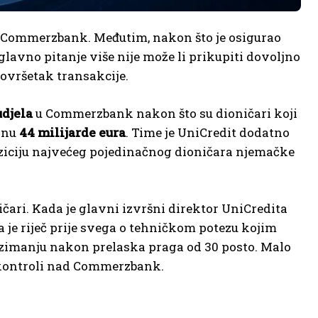
 Commerzbank. Međutim, nakon što je osigurao
lavno pitanje više nije može li prikupiti dovoljno
dovršetak transakcije.
udjela
u Commerzbank nakon što su dioničari koji
dnu
44 milijarde eura
. Time je UniCredit dodatno
poziciju najvećeg pojedinačnog dioničara njemačke
ičari. Kada je glavni izvršni direktor UniCredita
 je riječ prije svega o tehničkom potezu kojim
uzimanju nakon prelaska praga od 30 posto. Malo
oj kontroli nad Commerzbank.