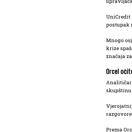
upravljačk
UniCredit 
postupak 
Mnogo osje
krize spaš
značaja z
Orcel očit
Analitiča
skupštinu
Vjerojatni
razgovore
Prema Orc