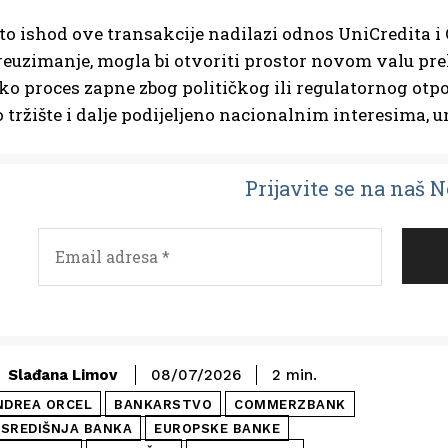
to ishod ove transakcije nadilazi odnos UniCredita 
preuzimanje, mogla bi otvoriti prostor novom valu 
ko proces zapne zbog političkog ili regulatornog otpor
tržište i dalje podijeljeno nacionalnim interesima,
Prijavit
e se na naš 
Slađana Limov
08/07/2026
2
min.
NDREA ORCEL
BANKARSTVO
COMMERZBANK
 SREDIŠNJA BANKA
EUROPSKE BANKE