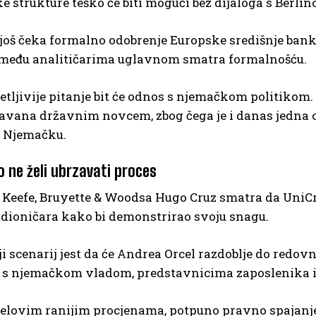
e strukture teško će biti mogući bez dijaloga s Berli
još čeka formalno odobrenje Europske središnje banke
među analitičarima uglavnom smatra formalnošću.
tljivije pitanje bit će odnos s njemačkom politikom
avana državnim novcem, zbog čega je i danas jedna o
a Njemačku.
o ne želi ubrzavati proces
r Keefe, Bruyette & Woodsa Hugo Cruz smatra da Uni
 dioničara kako bi demonstrirao svoju snagu.
ji scenarij jest da će Andrea Orcel razdoblje do redovn
 s njemačkom vladom, predstavnicima zaposlenika
elovim ranijim procjenama, potpuno pravno spajanje 