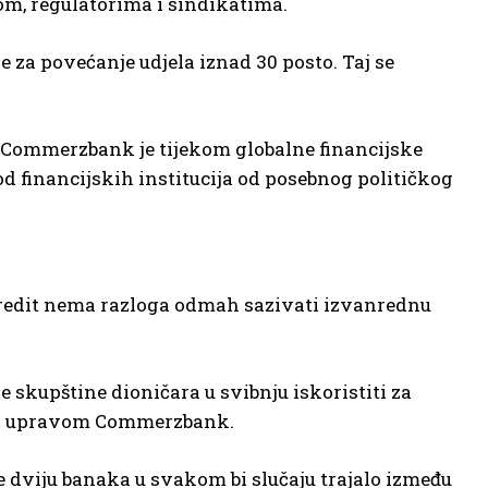
nom, regulatorima i sindikatima.
 za povećanje udjela iznad 30 posto. Taj se
. Commerzbank je tijekom globalne financijske
d financijskih institucija od posebnog političkog
Credit nema razloga odmah sazivati izvanrednu
e skupštine dioničara u svibnju iskoristiti za
 i upravom Commerzbank.
dviju banaka u svakom bi slučaju trajalo između