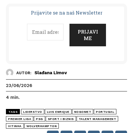
Prijavit
e se na naš Newsletter
Slađana Limov
AUTOR:
23/06/2026
4
min.
TAGS
LIDERSTVO
LUIS ENRIQUE
NOGOMET
PORTUGAL
PREMIER LIGA
PSG
SPORT I BIZNIS
TALENT MANAGEMENT
VITINHA
WOLVERHAMPTON