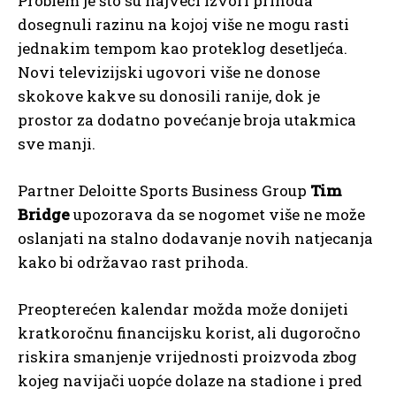
Problem je što su najveći izvori prihoda
dosegnuli razinu na kojoj više ne mogu rasti
jednakim tempom kao proteklog desetljeća.
Novi televizijski ugovori više ne donose
skokove kakve su donosili ranije, dok je
prostor za dodatno povećanje broja utakmica
sve manji.
Partner Deloitte Sports Business Group
Tim
Bridge
upozorava da se nogomet više ne može
oslanjati na stalno dodavanje novih natjecanja
kako bi održavao rast prihoda.
Preopterećen kalendar možda može donijeti
kratkoročnu financijsku korist, ali dugoročno
riskira smanjenje vrijednosti proizvoda zbog
kojeg navijači uopće dolaze na stadione i pred