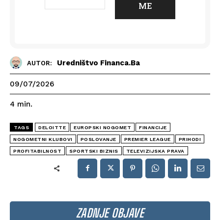
Uredništvo Financa.ba
AUTOR:
09/07/2026
4
min.
TAGS
DELOITTE
EUROPSKI NOGOMET
FINANCIJE
NOGOMETNI KLUBOVI
POSLOVANJE
PREMIER LEAGUE
PRIHODI
PROFITABILNOST
SPORTSKI BIZNIS
TELEVIZIJSKA PRAVA
ZADNJE OBJAVE