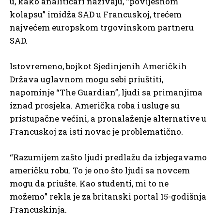
u, kako analitičari nazivaju, “povijesnom
kolapsu” imidža SAD u Francuskoj, trećem
najvećem europskom trgovinskom partneru
SAD.
Istovremeno, bojkot Sjedinjenih Američkih
Država uglavnom mogu sebi priuštiti,
napominje “The Guardian”, ljudi sa primanjima
iznad prosjeka. Američka roba i usluge su
pristupačne većini, a pronalaženje alternative u
Francuskoj za isti novac je problematično.
“Razumijem zašto ljudi predlažu da izbjegavamo
američku robu. To je ono što ljudi sa novcem
mogu da priušte. Kao studenti, mi to ne
možemo” rekla je za britanski portal 15-godišnja
Francuskinja.