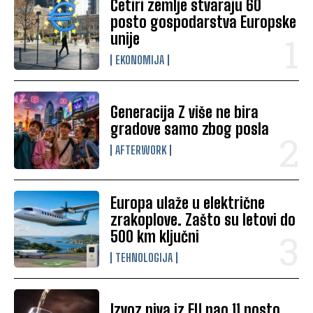
Četiri zemlje stvaraju 60
posto gospodarstva Europske
unije
EKONOMIJA
Generacija Z više ne bira
gradove samo zbog posla
AFTERWORK
Europa ulaže u električne
zrakoplove. Zašto su letovi do
500 km ključni
TEHNOLOGIJA
Izvoz piva iz EU pao 11 posto.