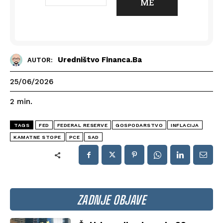
Uredništvo Financa.ba
AUTOR:
25/06/2026
2
min.
TAGS
FED
FEDERAL RESERVE
GOSPODARSTVO
INFLACIJA
KAMATNE STOPE
PCE
SAD
ZADNJE OBJAVE