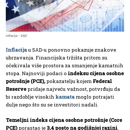
inflacija - SAD
Inflacija
u SAD-u ponovno pokazuje znakove
ubrzavanja. Financijska tržišta pritom su
očekivala više prostora za smanjenje kamatnih
stopa. Najnoviji podaci o
indeksu cijena osobne
potrošnje (PCE),
pokazatelju kojem
Federal
Reserve
pridaje najveću važnost, potvrđuju da
bi razdoblje visokih
kamata
moglo potrajati
dulje nego što su se investitori nadali.
Temeljni indeks cijena osobne potrošnje (Core
PCE)
porastao je
3,4 posto na godišnjoj razini
.