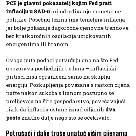
PCE je glavni pokazatelj kojim Fed prati
inflaciju u SAD-u
pri određivanju monetarne
politike. Posebnu težinu ima temeljna inflacija
jer bolje pokazuje dugoročne cjenovne trendove,
bez kratkoročnih oscilacija uzrokovanih
energentima ili hranom.
Ovoga puta podaci potvrđuju ono na što Fed
upozorava posljednjih tjedana – inflacijski
pritisci nisu ograničeni samo na skuplju
energiju. Poskupljenja povezana s rastom cijena
nafte nakon sukoba s Iranom postupno se
prelijevaju na šire gospodarstvo, povećavajući
rizik da inflacija ostane iznad ciljanih
dva
posto
znatno dulje nego što se očekivalo.
Potrošači i dalje troše unatoč višim cijenama