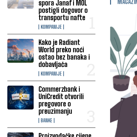
MAGAZI
spora Janaf i MOL
postigli dogovor o
transportu nafte
KOMPANIJE
Kako je Radiant
World preko noći
ostao bez banaka i
dobavljača
KOMPANIJE
Commerzbank i
UniCredit otvorili
pregovore o
preuzimanju
BANKE
Proizvođačke cijene