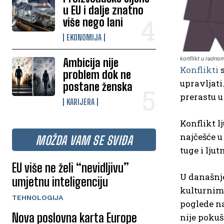
u EU i dalje znatno
više nego lani
EKONOMIJA
konflikt u radnom
Ambicija nije
Konflikti
s
problem dok ne
upravljati
postane ženska
prerastu u
KARIJERA
Konflikt l
najčešće u
MOŽDA VAM SE SVIĐA
tuge i lju
EU više ne želi “nevidljivu”
U današnje
umjetnu inteligenciju
kulturnim 
TEHNOLOGIJA
poglede na
Nova poslovna karta Europe
nije pokuš