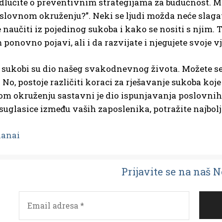
dlučite o preventivnim strategijama za budućnost. Mno
oslovnom okruženju?”. Neki se ljudi možda neće slagat
 naučiti iz pojedinog sukoba i kako se nositi s njim.
 ponovno pojavi, ali i da razvijate i njegujete svoje 
 sukobi su dio našeg svakodnevnog života. Možete se ne
No, postoje različiti koraci za rješavanje sukoba koj
m okruženju sastavni je dio ispunjavanja poslovnih c
suglasice između vaših zaposlenika, potražite najbolji 
kanai
Prijavit
e se na naš 