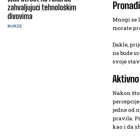
Pronađi
zahvaljujući tehnološkim
divovima
Mnogi se l
BURZE
morate pro
Dakle, pri
ne bude ur
svoje stav
Aktivno
Nakon što 
percepcije
jedne od n
pravila. P
kao i da s