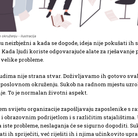
 okruženju - ilustracija
u neizbježni a kada se dogode, ideja nije pokušati ih sp
. Kada ljudi koriste odgovarajuće alate za rješavanje 
 velike probleme.
judima nije strana stvar. Doživljavamo ih gotovo svako
 poslovnom okruženju. Sukob na radnom mjestu uzroku
tnje. To je normalan životni aspekt.
m svijetu organizacije zapošljavaju zaposlenike s raz
i obrazovnim podrijetlom i s različitim stajalištima.
 iste probleme, neslaganja će se sigurno dogoditi. Su
ati ih spriječiti, već riješiti ih i njima učinkovito u