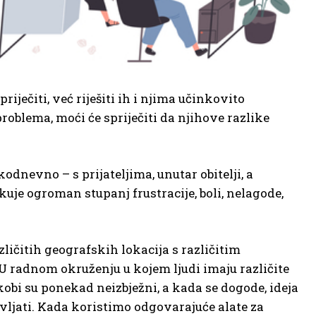
riječiti, već riješiti ih i njima učinkovito
problema, moći će spriječiti da njihove razlike
dnevno – s prijateljima, unutar obitelji, a
je ogroman stupanj frustracije, boli, nelagode,
ličitih geografskih lokacija s različitim
 U radnom okruženju u kojem ljudi imaju različite
kobi su ponekad neizbježni, a kada se dogode, ideja
pravljati. Kada koristimo odgovarajuće alate za