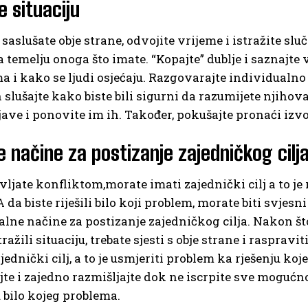
e situaciju
saslušate obje strane, odvojite vrijeme i istražite slu
 temelju onoga što imate. “Kopajte” dublje i saznajte
 i kako se ljudi osjećaju. Razgovarajte individualno 
h slušajte kako biste bili sigurni da razumijete njihov
jave i ponovite im ih. Također, pokušajte pronaći izvor
e načine za postizanje zajedničkog cilj
ljate konfliktom,morate imati zajednički cilj a to je
A da biste riješili bilo koji problem, morate biti svjes
ealne načine za postizanje zajedničkog cilja. Nakon što
tražili situaciju, trebate sjesti s obje strane i rasprav
jednički cilj, a to je usmjeriti problem ka rješenju koje 
te i zajedno razmišljajte dok ne iscrpite sve mogućno
 bilo kojeg problema.