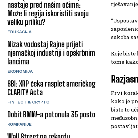
nastaje pred našim očima:
rješavanje
Može li regija iskoristiti svoju
“Uspostavl
veliku priliku?
zaposlenic
EDUKACIJA
sukoba sas
Nizak vodostaj Rajne prijeti
njemačkoj industriji i opskrbnim
Koje biste
lancima
tome kako 
EKONOMIJA
Razjasn
SBI: XRP čeka rasplet američkog
CLARITY Acta
Prvi korak
kako je pr
FINTECH & CRYPTO
biste to u
Dobit BMW-a potonula 35 posto
međusobno 
KOMPANIJE
postavljat
Wall Street na rekordu