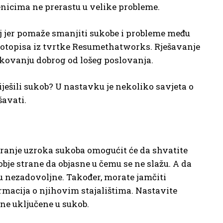
enicima ne prerastu u velike probleme.
lj jer pomaže smanjiti sukobe i probleme među
votopisa iz tvrtke Resumethatworks. Rješavanje
ikovanju dobrog od lošeg poslovanja.
riješili sukob? U nastavku je nekoliko savjeta o
šavati.
niranje uzroka sukoba omogućit će da shvatite
bje strane da objasne u čemu se ne slažu. A da
 su nezadovoljne. Također, morate jamčiti
rmacija o njihovim stajalištima. Nastavite
ane uključene u sukob.