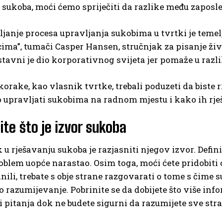
 sukoba, moći ćemo spriječiti da razlike među zaposl
janje procesa upravljanja sukobima u tvrtki je teme
ima”, tumači Casper Hansen, stručnjak za pisanje ži
tavni je dio korporativnog svijeta jer pomaže u razl
 korake, kao vlasnik tvrtke, trebali poduzeti da biste 
upravljati sukobima na radnom mjestu i kako ih rje
ite što je izvor sukoba
 u rješavanju sukoba je razjasniti njegov izvor. Defi
oblem uopće narastao. Osim toga, moći ćete pridobiti o
činili, trebate s obje strane razgovarati o tome s čime
razumijevanje. Pobrinite se da dobijete što više info
i pitanja dok ne budete sigurni da razumijete sve str