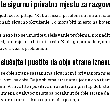
te sigurno i privatno mjesto za razgov
judi često pitaju: “Kako riješiti problem na miran nač
naći sigurno okruženje. To mora biti mjesto na koje
je nego što se upustite u rješavanje problema, pronađi
ed, niti mjesto u blizini ureda. Kada ga pronađete, 
ove u vezi s problemom.
 slušajte i pustite da obje strane iznes
se obje strane sastanu na sigurnom i privatnom mjes
 u vezi sukoba. Dajte objema stranama jednako vrijeme 
jih. Prihvatite i pozitivan i asertivan pristup dok s
rimjena ovakvog pristupa potaknut će obje strane da a
hvate uzroke sukoba i pronađu rješenja.