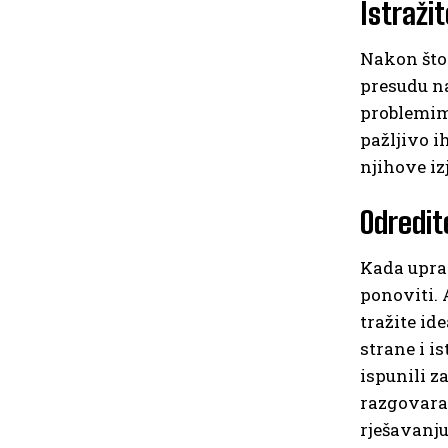
Istražit
Nakon što 
presudu na
problemima
pažljivo i
njihove iz
Odredit
Kada uprav
ponoviti. 
tražite id
strane i is
ispunili za
razgovaraj
rješavanju