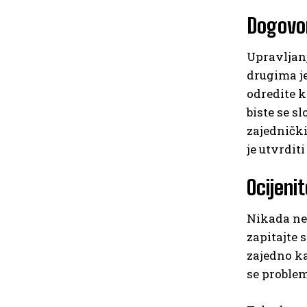
Dogovor
Upravljanj
drugima jer
odredite k
biste se sl
zajednički
je utvrdit
Ocijeni
Nikada ne 
zapitajte 
zajedno ka
se proble