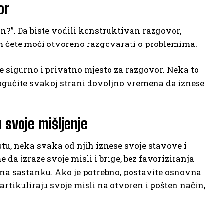
or
in?”. Da biste vodili konstruktivan razgovor,
m ćete moći otvoreno razgovarati o problemima.
te sigurno i privatno mjesto za razgovor. Neka to
omogućite svakoj strani dovoljno vremena da iznese
u svoje mišljenje
tu, neka svaka od njih iznese svoje stavove i
da izraze svoje misli i brige, bez favoriziranja
te na sastanku. Ako je potrebno, postavite osnovna
rtikuliraju svoje misli na otvoren i pošten način,