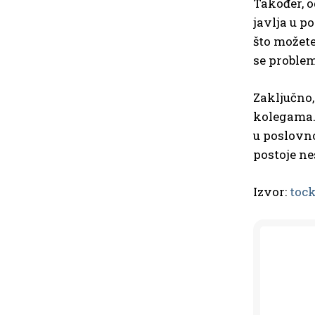
Također, o
javlja u p
što možete
se problem
Zaključno,
kolegama. 
u poslovno
postoje ne
Izvor:
toc