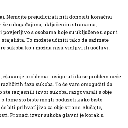
čaj. Nemojte prejudicirati niti donositi konačnu
 više o događajima, uključenim stranama,
i povjerljivo s osobama koje su uključene u spor i
a stajališta. To možete učiniti tako da sažmete
e sukoba koji možda nisu vidljivi ili uočljivi.
a
 rješavanje problema i osigurati da se problem neće
ni različitih faza sukoba. To će vam omogućiti da
 ste razjasnili izvor sukoba, razgovarali s obje
iti o tome što biste mogli poduzeti kako biste
će biti prihvatljivo za obje strane. Slušajte,
sti. Pronaći izvor sukoba glavni je korak u