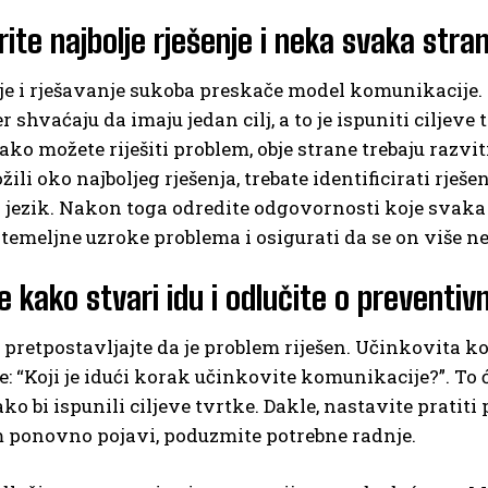
ite najbolje rješenje i neka svaka st
e i rješavanje sukoba preskače model komunikacije. 
 shvaćaju da imaju jedan cilj, a to je ispuniti ciljeve 
ako možete riješiti problem, obje strane trebaju razvi
ožili oko najboljeg rješenja, trebate identificirati rje
 jezik. Nakon toga odredite odgovornosti koje svaka 
i temeljne uzroke problema i osigurati da se on više ne
te kako stvari idu i odlučite o prevent
pretpostavljajte da je problem riješen. Učinkovita ko
se: “Koji je idući korak učinkovite komunikacije?”. T
ko bi ispunili ciljeve tvrtke. Dakle, nastavite pratiti 
m ponovno pojavi, poduzmite potrebne radnje.