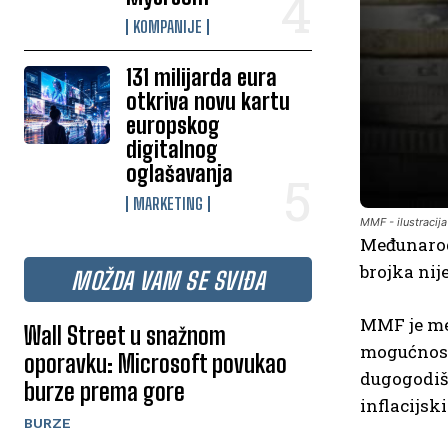
KOMPANIJE
131 milijarda eura
otkriva novu kartu
europskog
digitalnog
oglašavanja
MARKETING
MMF - ilustracija
Međunarod
brojka nij
MOŽDA VAM SE SVIĐA
MMF je međ
Wall Street u snažnom
mogućnost 
oporavku: Microsoft povukao
dugogodišn
burze prema gore
inflacijski
BURZE