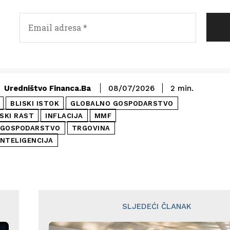
Uredništvo Financa.ba
08/07/2026
2
min.
BLISKI ISTOK
GLOBALNO GOSPODARSTVO
SKI RAST
INFLACIJA
MMF
 GOSPODARSTVO
TRGOVINA
NTELIGENCIJA
SLJEDEĆI ČLANAK