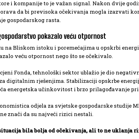
tore i kompanije to je važan signal. Nakon dvije go
ava da bi previsoka očekivanja mogla izazvati korekc
je gospodarskog rasta.
gospodarstvo pokazalo veću otpornost
tu na Bliskom istoku i poremećajima u opskrbi energ
zalo veću otpornost nego što se očekivalo.
jeni Fonda, tehnološki sektor ublažio je dio negativn
za digitalnim rješenjima. Stabilizaciji opskrbe energ
eća energetska učinkovitost i brzo prilagođavanje pr
nomistica odjela za svjetske gospodarske studije MM
ne znači da su najveći rizici nestali.
situacija bila bolja od očekivanja, ali to ne uklanja ri