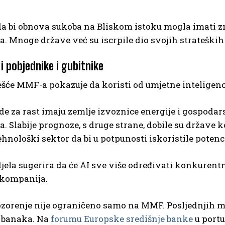
da bi obnova sukoba na Bliskom istoku mogla imati zn
. Mnoge države već su iscrpile dio svojih strateških
 i pobjednike i gubitnike
šće MMF-a pokazuje da koristi od umjetne inteligenci
ede za rast imaju zemlje izvoznice energije i gospo
a. Slabije prognoze, s druge strane, dobile su države 
ehnološki sektor da bi u potpunosti iskoristile potenci
jela sugerira da će AI sve više određivati konkuren
 kompanija.
orenje nije ograničeno samo na MMF. Posljednjih mje
h banaka. Na
forumu Europske središnje banke
u portu