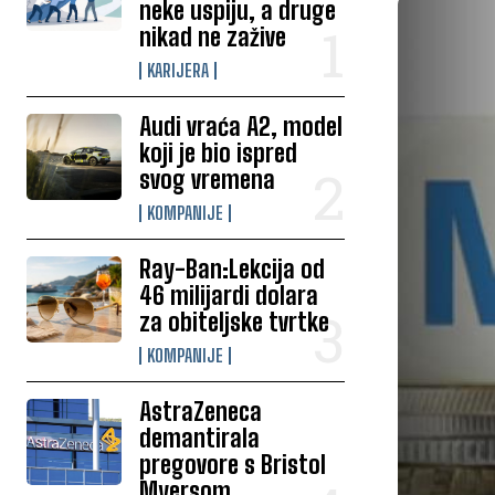
neke uspiju, a druge
nikad ne zažive
KARIJERA
Audi vraća A2, model
koji je bio ispred
svog vremena
KOMPANIJE
Ray-Ban:Lekcija od
46 milijardi dolara
za obiteljske tvrtke
KOMPANIJE
AstraZeneca
demantirala
pregovore s Bristol
Myersom