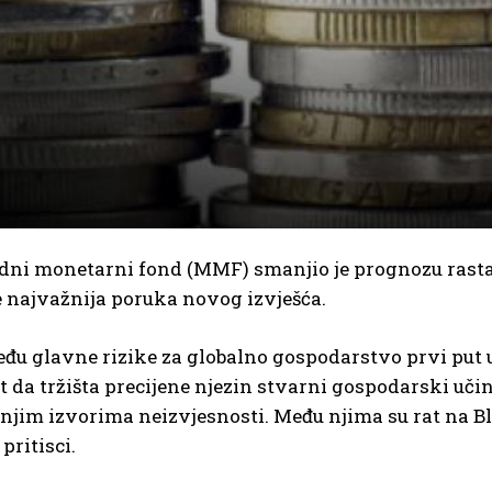
ni monetarni fond (MMF) smanjio je prognozu rasta
e najvažnija poruka novog izvješća.
u glavne rizike za globalno gospodarstvo prvi put u
da tržišta precijene njezin stvarni gospodarski učin
jim izvorima neizvjesnosti. Među njima su rat na Bl
 pritisci.