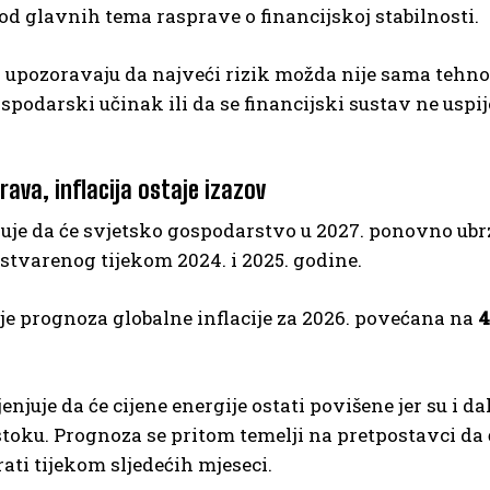
 od glavnih tema rasprave o financijskoj stabilnosti.
 upozoravaju da najveći rizik možda nije sama tehnol
spodarski učinak ili da se financijski sustav ne usp
ava, inflacija ostaje izazov
je da će svjetsko gospodarstvo u 2027. ponovno ubrz
stvarenog tijekom 2024. i 2025. godine.
je prognoza globalne inflacije za 2026. povećana na
4
enjuje da će cijene energije ostati povišene jer su i da
toku. Prognoza se pritom temelji na pretpostavci da
ati tijekom sljedećih mjeseci.