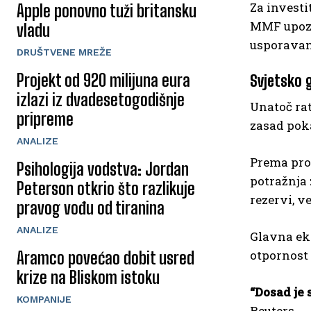
Za investi
Apple ponovno tuži britansku
MMF upozor
vladu
usporavan
DRUŠTVENE MREŽE
Projekt od 920 milijuna eura
Svjetsko 
izlazi iz dvadesetogodišnje
Unatoč ra
pripreme
zasad poka
ANALIZE
Prema proc
Psihologija vodstva: Jordan
potražnja 
Peterson otkrio što razlikuje
rezervi, v
pravog vođu od tiranina
ANALIZE
Glavna eko
otpornost 
Aramco povećao dobit usred
krize na Bliskom istoku
“Dosad je 
KOMPANIJE
Reuters.