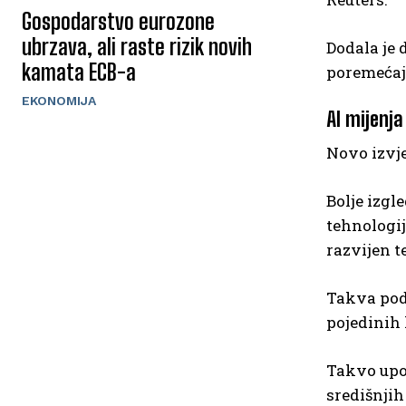
Gospodarstvo eurozone
ubrzava, ali raste rizik novih
Dodala je 
kamata ECB-a
poremećaja
EKONOMIJA
AI mijenja
Novo izvje
Bolje izgl
tehnologij
razvijen t
Takva pod
pojedinih
Takvo upoz
središnji