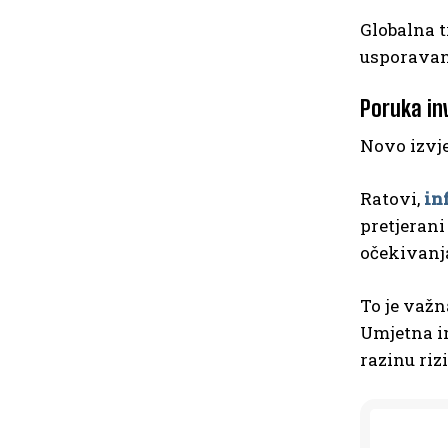
Globalna t
usporavan
Poruka in
Novo izvje
Ratovi,
in
pretjerani
očekivanj
To je važn
Umjetna in
razinu riz