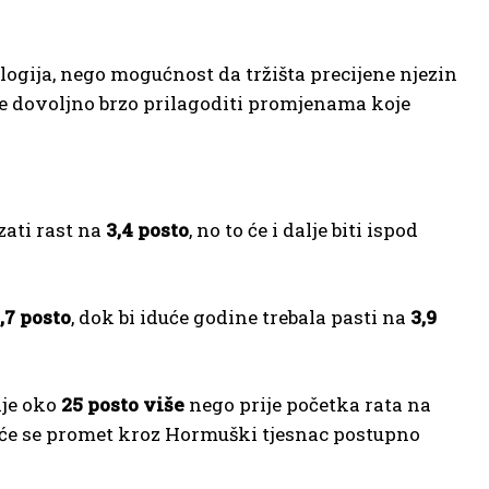
ogija, nego mogućnost da tržišta precijene njezin
ije dovoljno brzo prilagoditi promjenama koje
ati rast na
3,4 posto
, no to će i dalje biti ispod
,7 posto
, dok bi iduće godine trebala pasti na
3,9
lje oko
25 posto više
nego prije početka rata na
 će se promet kroz Hormuški tjesnac postupno