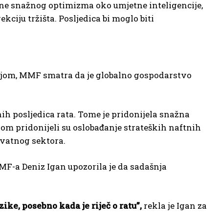
dine snažnog optimizma oko umjetne inteligencije,
iju tržišta. Posljedica bi moglo biti
ijom, MMF smatra da je globalno gospodarstvo
ih posljedica rata. Tome je pridonijela snažna
ijom pridonijeli su oslobađanje strateških naftnih
ivatnog sektora.
F-a Deniz Igan upozorila je da sadašnja
zike, posebno kada je riječ o ratu”,
rekla je Igan za