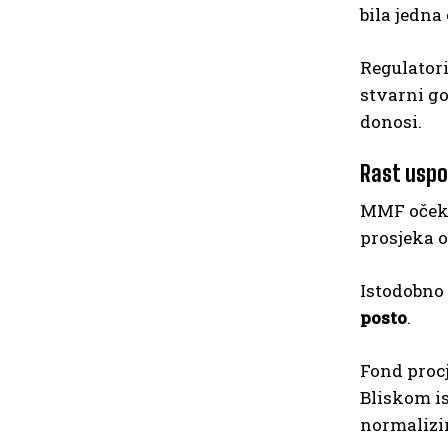
bila jedna
Regulatori
stvarni go
donosi.
Rast uspor
MMF očeku
prosjeka o
Istodobno 
posto
.
Fond procj
Bliskom is
normalizir