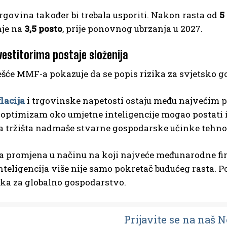
rgovina također bi trebala usporiti. Nakon rasta od
5
je na
3,5 posto
, prije ponovnog ubrzanja u 2027.
vestitorima postaje složenija
šće MMF-a pokazuje da se popis rizika za svjetsko g
flacija
i trgovinske napetosti ostaju među najvećim p
 optimizam oko umjetne inteligencije mogao postati i
a tržišta nadmaše stvarne gospodarske učinke tehnol
a promjena u načinu na koji najveće međunarodne fina
teligencija više nije samo pokretač budućeg rasta. Po
ika za globalno gospodarstvo.
Prijavit
e se na naš 