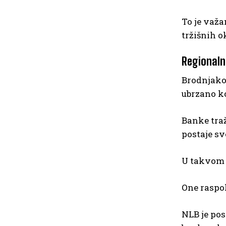
To je važa
tržišnih o
Regionaln
Brodnjako
ubrzano ko
Banke traž
postaje sv
U takvom 
One raspol
NLB je pos