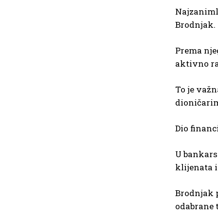
Najzanimlj
Brodnjak.
Prema njeg
aktivno r
To je važn
dioničari
Dio financ
U bankarsk
klijenata 
Brodnjak p
odabrane t