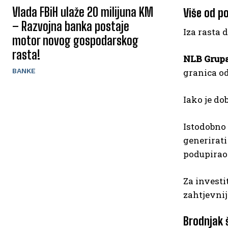
Vlada FBiH ulaže 20 milijuna KM
Više od p
– Razvojna banka postaje
Iza rasta 
motor novog gospodarskog
rasta!
NLB Grupa 
BANKE
granica od
Iako je do
Istodobno 
generirati
podupirao
Za investi
zahtjevnij
Brodnjak 