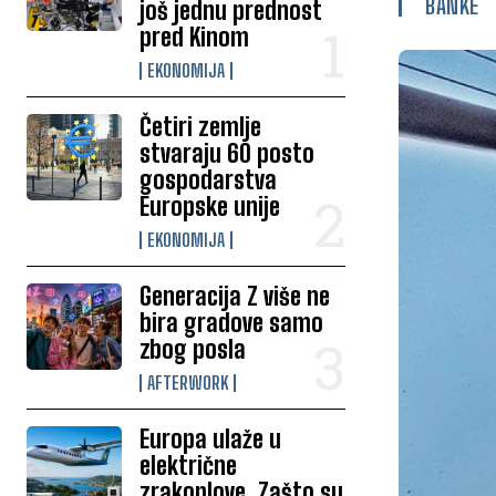
BANKE
još jednu prednost
pred Kinom
EKONOMIJA
Četiri zemlje
stvaraju 60 posto
gospodarstva
Europske unije
EKONOMIJA
Generacija Z više ne
bira gradove samo
zbog posla
AFTERWORK
Europa ulaže u
električne
zrakoplove. Zašto su