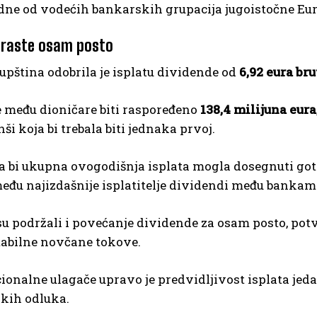
edne od vodećih bankarskih grupacija jugoistočne Eu
 raste osam posto
pština odobrila je isplatu dividende od
6,92 eura bru
 među dioničare biti raspoređeno
138,4 milijuna eura
ši koja bi trebala biti jednaka prvoj.
da bi ukupna ovogodišnja isplata mogla dosegnuti go
eđu najizdašnije isplatitelje dividendi među bankama 
su podržali i povećanje dividende za osam posto, pot
tabilne novčane tokove.
cionalne ulagače upravo je predvidljivost isplata jeda
skih odluka.