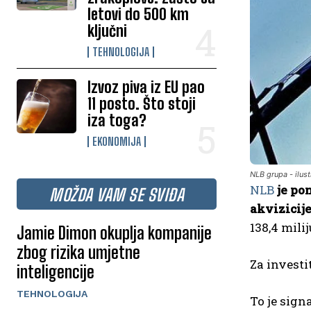
letovi do 500 km
ključni
TEHNOLOGIJA
Izvoz piva iz EU pao
11 posto. Što stoji
iza toga?
EKONOMIJA
NLB grupa - ilust
NLB
je po
MOŽDA VAM SE SVIĐA
akvizicije
138,4 mili
Jamie Dimon okuplja kompanije
zbog rizika umjetne
Za investi
inteligencije
TEHNOLOGIJA
To je sign