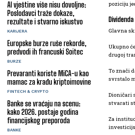
AI vještine više nisu dovoljne:
poziciju j
Poslodavci traže dokaze,
Dividenda
rezultate i stvarno iskustvo
Glavna sku
KARIJERA
Europske burze ruše rekorde,
Ukupno će
predvodi ih francuski Soitec
drugoj tran
BURZE
To znači 
Prevaranti koriste MiCA-u kao
svrstalo m
mamac za krađu kriptoimovine
FINTECH & CRYPTO
Dioničari 
Banke se vraćaju na scenu:
stvarati s
kako 2026. postaje godina
Za institu
financijskog preporoda
investicij
BANKE