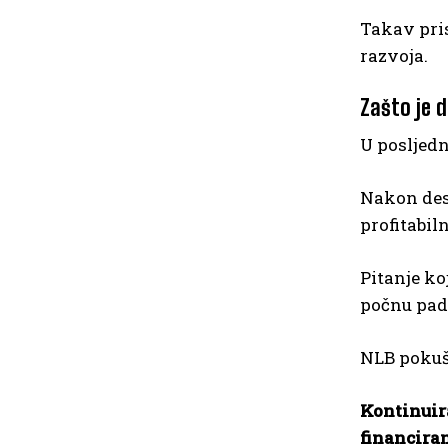
Takav pri
razvoja.
Zašto je 
U posljed
Nakon dese
profitabiln
Pitanje ko
počnu pad
NLB pokuš
Kontinuir
financiran