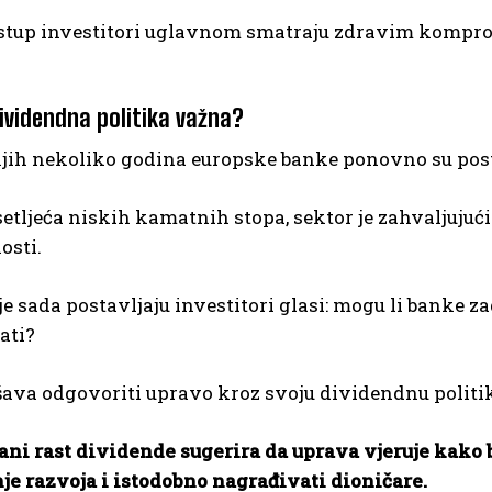
stup investitori uglavnom smatraju zdravim kompro
dividendna politika važna?
njih nekoliko godina europske banke ponovno su post
tljeća niskih kamatnih stopa, sektor je zahvaljujući
osti.
je sada postavljaju investitori glasi: mogu li banke 
ati?
ava odgovoriti upravo kroz svoju dividendnu politi
ani rast dividende sugerira da uprava vjeruje kako 
je razvoja i istodobno nagrađivati dioničare.