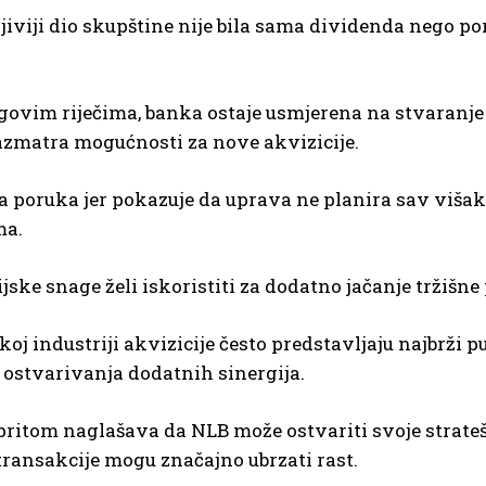
iviji dio skupštine nije bila sama dividenda nego po
ovim riječima, banka ostaje usmjerena na stvaranje 
azmatra mogućnosti za nove akvizicije.
a poruka jer pokazuje da uprava ne planira sav viša
ma.
ijske snage želi iskoristiti za dodatno jačanje tržišne 
oj industriji akvizicije često predstavljaju najbrži p
i ostvarivanja dodatnih sinergija.
ritom naglašava da NLB može ostvariti svoje strateške
ransakcije mogu značajno ubrzati rast.