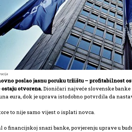
racija
novno poslao jasnu poruku tržištu – profitabilnost os
 ostaju otvorena.
Dioničari najveće slovenske banke 
juna eura, dok je uprava istodobno potvrdila da nastavlj
tore to nije samo vijest o isplati novca.
al o financijskoj snazi banke, povjerenju uprave u bud