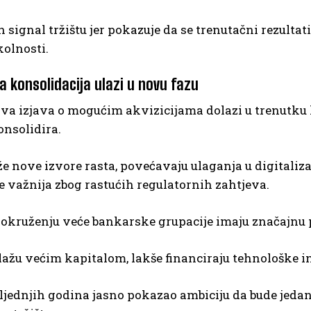
n signal tržištu jer pokazuje da se trenutačni rezult
kolnosti.
a konsolidacija ulazi u novu fazu
va izjava o mogućim akvizicijama dolazi u trenutku 
nsolidira.
e nove izvore rasta, povećavaju ulaganja u digitaliza
e važnija zbog rastućih regulatornih zahtjeva.
okruženju veće bankarske grupacije imaju značajnu 
ažu većim kapitalom, lakše financiraju tehnološke inv
ljednjih godina jasno pokazao ambiciju da bude jeda