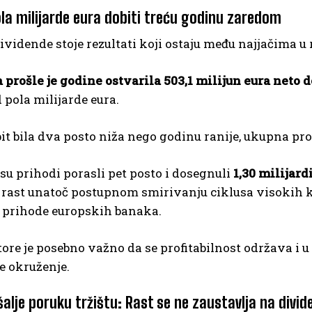
ola milijarde eura dobiti treću godinu zaredom
dividende stoje rezultati koji ostaju među najjačima u r
prošle je godine ostvarila 503,1 milijun eura neto d
 pola milijarde eura.
bit bila dva posto niža nego godinu ranije, ukupna prof
su prihodi porasli pet posto i dosegnuli
1,30 milijard
 rast unatoč postupnom smirivanju ciklusa visokih 
 prihode europskih banaka.
tore je posebno važno da se profitabilnost održava i 
e okruženje.
šalje poruku tržištu: Rast se ne zaustavlja na div