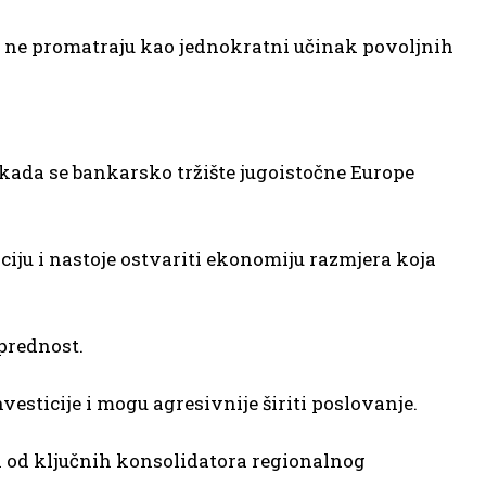
ati ne promatraju kao jednokratni učinak povoljnih
kada se bankarsko tržište jugoistočne Europe
ciju i nastoje ostvariti ekonomiju razmjera koja
prednost.
esticije i mogu agresivnije širiti poslovanje.
n od ključnih konsolidatora regionalnog