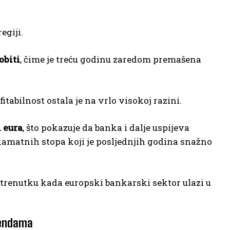
egiji.
obiti
, čime je treću godinu zaredom premašena
itabilnost ostala je na vrlo visokoj razini.
i eura
, što pokazuje da banka i dalje uspijeva
kamatnih stopa koji je posljednjih godina snažno
u trenutku kada europski bankarski sektor ulazi u
idendama