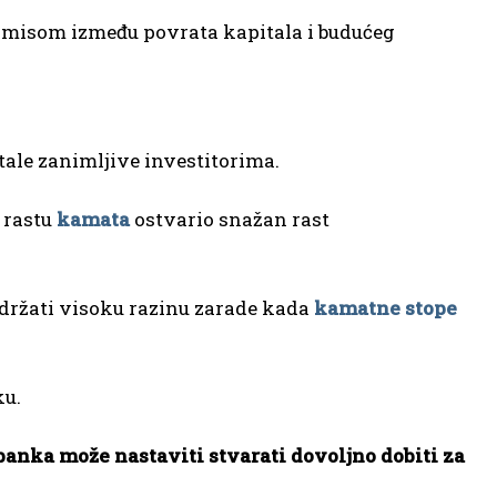
misom između povrata kapitala i budućeg
ale zanimljive investitorima.
 rastu
kamata
ostvario snažan rast
zadržati visoku razinu zarade kada
kamatne stope
ku.
banka može nastaviti stvarati dovoljno dobiti za