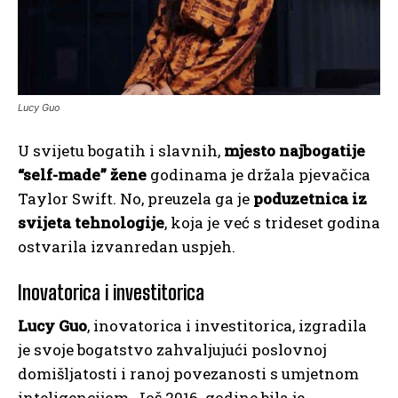
Lucy Guo
U svijetu bogatih i slavnih,
mjesto najbogatije
“self-made” žene
godinama je držala pjevačica
Taylor Swift. No, preuzela ga je
poduzetnica iz
svijeta tehnologije
, koja je već s trideset godina
ostvarila izvanredan uspjeh.
Inovatorica i investitorica
Lucy Guo
, inovatorica i investitorica, izgradila
je svoje bogatstvo zahvaljujući poslovnoj
domišljatosti i ranoj povezanosti s umjetnom
inteligencijom. Još 2016. godine bila je