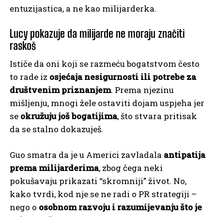
entuzijastica, a ne kao milijarderka.
Lucy pokazuje da milijarde ne moraju značiti
raskoš
Ističe da oni koji se razmeću bogatstvom često
to rade iz
osjećaja nesigurnosti ili potrebe za
društvenim priznanjem
. Prema njezinu
mišljenju, mnogi žele ostaviti dojam uspjeha jer
se
okružuju još bogatijima
, što stvara pritisak
da se stalno dokazuješ.
Guo smatra da je u Americi zavladala
antipatija
prema milijarderima
, zbog čega neki
pokušavaju prikazati “skromniji” život. No,
kako tvrdi, kod nje se ne radi o PR strategiji –
nego o
osobnom razvoju i razumijevanju što je