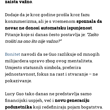
zaista važno
.
Dodaje da je kroz godine prošla kroz fazu
konzumerizma, ali je s vremenom
spoznala da
novac ne donosi automatsku ispunjenost
.
Pitanje koje si danas često postavlja je:
“Zašto
trošiti na ono što nije važno?”
Bonitet
navodi da se Guo razlikuje od mnogih
milijardera upravo zbog ovog mentaliteta.
Umjesto statusnih simbola, preferira
jednostavnost, fokus na rast i stvaranje – ne
pokazivanje.
Lucy Guo tako danas ne predstavlja samo
financijski uspjeh, već i
novu generaciju
poduzetnika
koji redefiniraju pojam bogatstva.