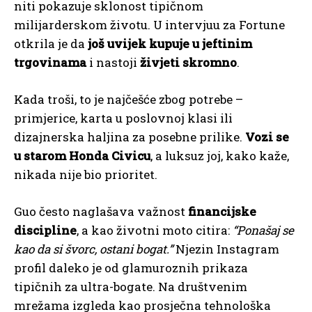
niti pokazuje sklonost tipičnom
milijarderskom životu. U intervjuu za Fortune
otkrila je da
još uvijek kupuje u jeftinim
trgovinama
i nastoji
živjeti skromno
.
Kada troši, to je najčešće zbog potrebe –
primjerice, karta u poslovnoj klasi ili
dizajnerska haljina za posebne prilike.
Vozi se
u starom Honda Civicu
, a luksuz joj, kako kaže,
nikada nije bio prioritet.
Guo često naglašava važnost
financijske
discipline
, a kao životni moto citira:
“Ponašaj se
kao da si švorc, ostani bogat.”
Njezin Instagram
profil daleko je od glamuroznih prikaza
tipičnih za ultra-bogate. Na društvenim
mrežama izgleda kao prosječna tehnološka