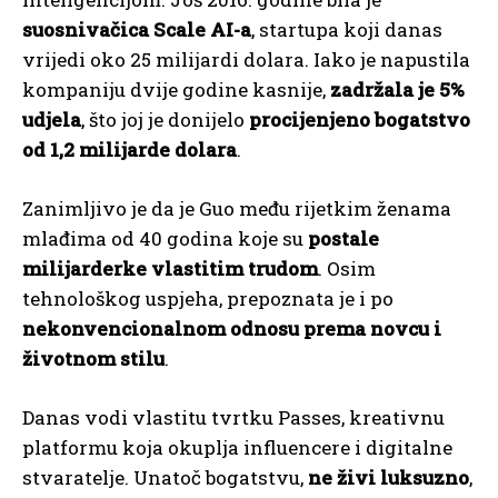
suosnivačica Scale AI-a
, startupa koji danas
vrijedi oko 25 milijardi dolara. Iako je napustila
kompaniju dvije godine kasnije,
zadržala je 5%
udjela
, što joj je donijelo
procijenjeno bogatstvo
od 1,2 milijarde dolara
.
Zanimljivo je da je Guo među rijetkim ženama
mlađima od 40 godina koje su
postale
milijarderke vlastitim trudom
. Osim
tehnološkog uspjeha, prepoznata je i po
nekonvencionalnom odnosu prema novcu i
životnom stilu
.
Danas vodi vlastitu tvrtku Passes, kreativnu
platformu koja okuplja influencere i digitalne
stvaratelje. Unatoč bogatstvu,
ne živi luksuzno
,