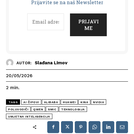
Prijavit
e se na naš Newsletter
Slađana Limov
AUTOR:
20/05/2026
2
min.
TAGS
AI ČIPOVI
ALIBABA
HUAWEI
KINA
NVIDIA
POLUVODIČI
QWEN
SMIC
TEHNOLOGIJA
UMJETNA INTELIGENCIJA