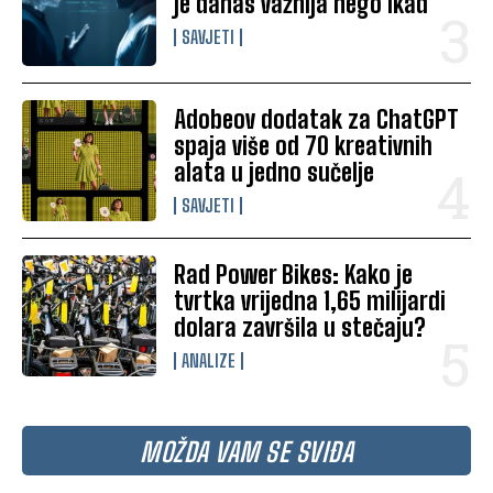
je danas važnija nego ikad
SAVJETI
Adobeov dodatak za ChatGPT
spaja više od 70 kreativnih
alata u jedno sučelje
SAVJETI
Rad Power Bikes: Kako je
tvrtka vrijedna 1,65 milijardi
dolara završila u stečaju?
ANALIZE
MOŽDA VAM SE SVIĐA