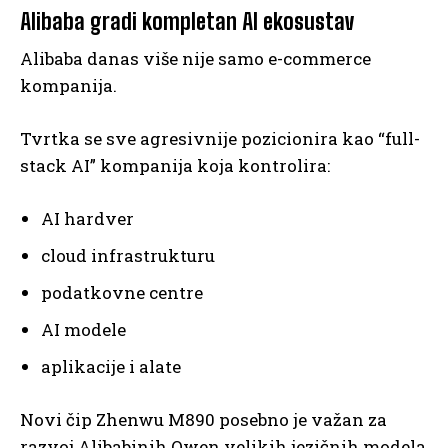
Alibaba gradi kompletan AI ekosustav
Alibaba danas više nije samo e-commerce
kompanija.
Tvrtka se sve agresivnije pozicionira kao “full-
stack AI” kompanija koja kontrolira:
AI hardver
cloud infrastrukturu
podatkovne centre
AI modele
aplikacije i alate
Novi čip Zhenwu M890 posebno je važan za
razvoj Alibabinih Qwen velikih jezičnih modela