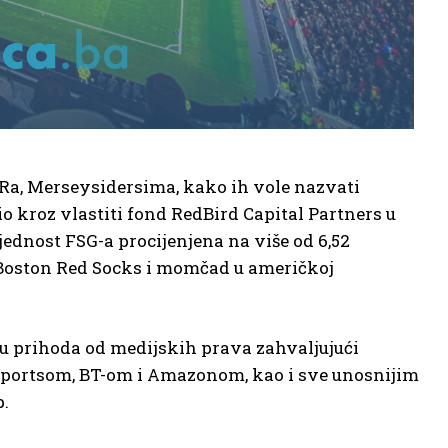
EURa, Merseysidersima, kako ih vole nazvati
io kroz vlastiti fond RedBird Capital Partners u
jednost FSG-a procijenjena na više od 6,52
 Boston Red Socks i momčad u američkoj
du prihoda od medijskih prava zahvaljujući
portsom, BT-om i Amazonom, kao i sve unosnijim
.