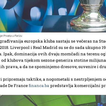
ige Prvaka u Parizu
rađivanija europska kluba sastaju se večeras na Stade
2018. Liverpool i Real Madrid su se do sada ukupno 1
a. Ipak, dominacija ovih dvaju momčadi na terenu ogle
 od klubova tijekom sezone generira stotine milijun
kih prava, a da ne spominjemo dresove, suvenire i dr
i pripremaju taktike, a nogometaši s nestrpljenjem o
tade De France
financa.ba
predstavlja komercijalni pr