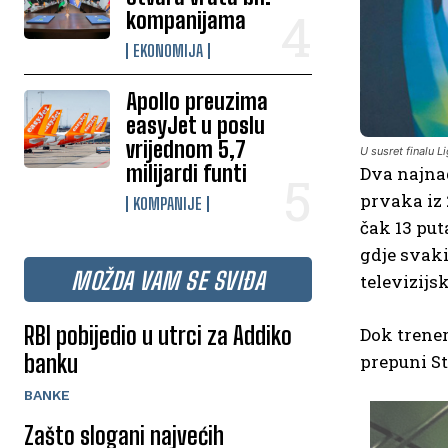
kompanijama
EKONOMIJA
Apollo preuzima
easyJet u poslu
vrijednom 5,7
U susret finalu L
milijardi funti
Dva najnag
prvaka iz 
KOMPANIJE
čak 13 put
gdje svaki
MOŽDA VAM SE SVIĐA
televizijs
RBI pobijedio u utrci za Addiko
Dok trener
banku
prepuni S
BANKE
Zašto slogani najvećih