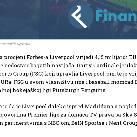
ponzorskih ugovora
 procjeni Forbes-a Liverpool vrijedi 4,15 milijardi 
ne nedostaje bogatih navijača. Garry Cardinale je ulož
rts Group (FSG) koji upravlja Liverpool-om, te je vri
 EURa. FSG u svom vlasništvu ima i baseball momčad
lnoj hokejaškoj ligi Pittsburgh Penguins.
 je da je Liverpool daleko ispred Madriđana u pogle
govorima Premier lige za domaća TV prava sa Sky S
 partnerstvima s NBC-om, BeIN Sportsa i Nent Group