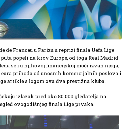
 de Franceu u Parizu u reprizi finala Uefa Lige
9 puta popeli na krov Europe, od toga Real Madrid
da se i u njihovoj financijskoj moći izvan njega,
a eura prihoda od unosnih komercijalnih poslova i
uge artikle s logom ova dva prestižna kluba.
čekuju izlazak pred oko 80.000 gledatelja na
egled ovogodišnjeg finala Lige prvaka.