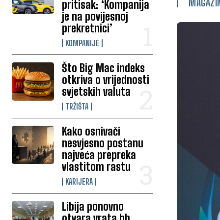
MAGAZI
pritisak: ‘Kompanija
je na povijesnoj
prekretnici’
KOMPANIJE
Što Big Mac indeks
otkriva o vrijednosti
svjetskih valuta
TRŽIŠTA
Kako osnivači
nesvjesno postanu
najveća prepreka
vlastitom rastu
KARIJERA
Libija ponovno
otvara vrata bh.