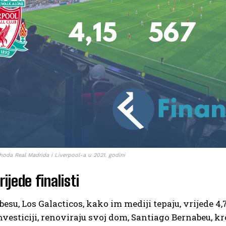
oda Real Madrida i Liverpool-a u 2021. godini
rijede finalisti
esu, Los Galacticos, kako im mediji tepaju, vrijede 4
investiciji, renoviraju svoj dom, Santiago Bernabeu, kr