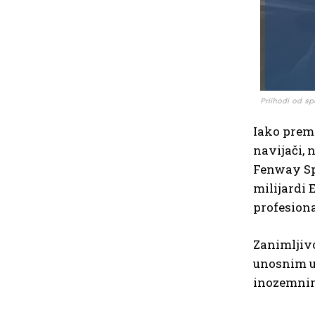
Priihodi od s
Iako prema
navijači, 
Fenway Spo
milijardi
profesiona
Zanimljivo
unosnim u
inozemnim