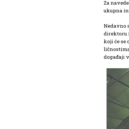
Za naveden
ukupna inv
Nedavno s
direktoru 
koji će se
ličnostima
događaji v