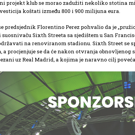
i projekt klub se morao zadužiti nekoliko stotina mi
esticija koštati između 800 i 900 milijuna eura.
e predsjednik Florentino Perez pohvalio da je „pru
i suosnivaču Sixth Streeta sa sjedištem u San Francisc
 održavati na renoviranom stadionu. Sixth Street se s
, a procjenjuje se da će nakon otvranja obnovljenog s
ezani uz Real Madrid, a kojima je naravno cilj poveć