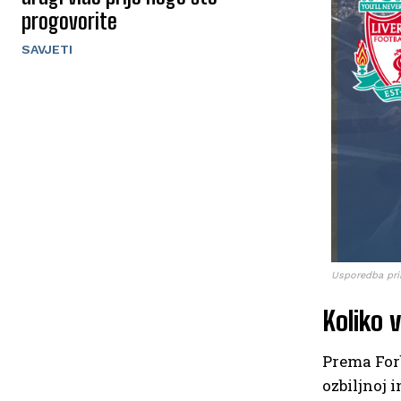
progovorite
SAVJETI
Usporedba prih
Koliko v
Prema Forb
ozbiljnoj 