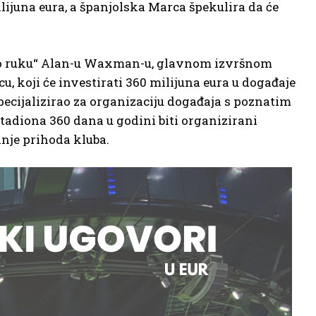
lijuna eura, a španjolska Marca špekulira da će
žio ruku“ Alan-u Waxman-u, glavnom izvršnom
u, koji će investirati 360 milijuna eura u događaje
pecijalizirao za organizaciju događaja s poznatim
tadiona 360 dana u godini biti organizirani
anje prihoda kluba.