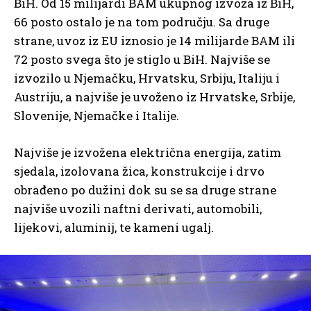
BiH. Od 15 milijardi BAM ukupnog izvoza iz BiH,
66 posto ostalo je na tom području. Sa druge
strane, uvoz iz EU iznosio je 14 milijarde BAM ili
72 posto svega što je stiglo u BiH. Najviše se
izvozilo u Njemačku, Hrvatsku, Srbiju, Italiju i
Austriju, a najviše je uvoženo iz Hrvatske, Srbije,
Slovenije, Njemačke i Italije.
Najviše je izvožena električna energija, zatim
sjedala, izolovana žica, konstrukcije i drvo
obrađeno po dužini dok su se sa druge strane
najviše uvozili naftni derivati, automobili,
lijekovi, aluminij, te kameni ugalj.