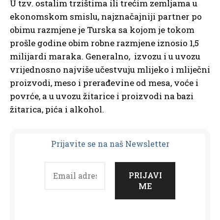
U tzv. ostalim trzištima ili trećim zemljama u
ekonomskom smislu, najznačajniji partner po
obimu razmjene je Turska sa kojom je tokom
prošle godine obim robne razmjene iznosio 1,5
milijardi maraka. Generalno, izvozu i u uvozu
vrijednosno najviše učestvuju mlijeko i mliječni
proizvodi, meso i prerađevine od mesa, voće i
povrće, a u uvozu žitarice i proizvodi na bazi
žitarica, pića i alkohol.
Prijavit
e se na naš Newsletter