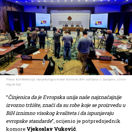
Press konferencija Vanjskotrgovinske Komore BiH održana u Sarajevu (izvor
Hayat.ba)
“
Činjenica da je Evropska unija naše najznačajnije
izvozno tržište, znači da su robe koje se proizvedu u
BiH iznimno visokog kvaliteta i da ispunjavaju
evropske standarde
”, ocijenio je potpredsjednik
komore
Vjekoslav Vuković
.