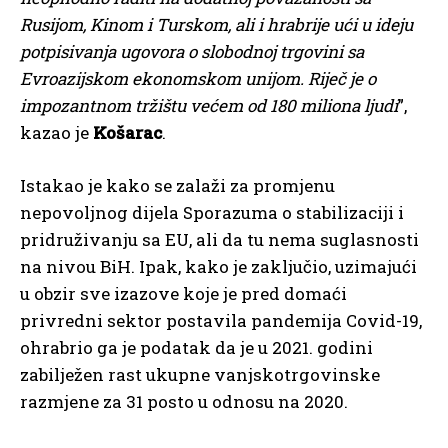
Rusijom, Kinom i Turskom, ali i hrabrije ući u ideju
potpisivanja ugovora o slobodnoj trgovini sa
Evroazijskom ekonomskom unijom. Riječ je o
impozantnom tržištu većem od 180 miliona ljudi
”,
kazao je
Košarac
.
Istakao je kako se zalaži za promjenu
nepovoljnog dijela Sporazuma o stabilizaciji i
pridruživanju sa EU, ali da tu nema suglasnosti
na nivou BiH. Ipak, kako je zaključio, uzimajući
u obzir sve izazove koje je pred domaći
privredni sektor postavila pandemija Covid-19,
ohrabrio ga je podatak da je u 2021. godini
zabilježen rast ukupne vanjskotrgovinske
razmjene za 31 posto u odnosu na 2020.