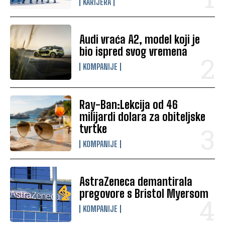
KARIJERA
Audi vraća A2, model koji je
bio ispred svog vremena
KOMPANIJE
Ray-Ban:Lekcija od 46
milijardi dolara za obiteljske
tvrtke
KOMPANIJE
AstraZeneca demantirala
pregovore s Bristol Myersom
KOMPANIJE