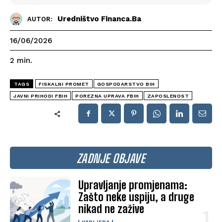
Uredništvo Financa.ba
AUTOR:
16/06/2026
2
min.
TAGS
FISKALNI PROMET
GOSPODARSTVO BIH
JAVNI PRIHODI FBIH
POREZNA UPRAVA FBIH
ZAPOSLENOST
ZADNJE OBJAVE
Upravljanje promjenama:
Zašto neke uspiju, a druge
nikad ne zažive