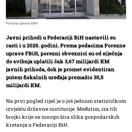
Porezna Uprava FBiH
Javni prihodi u Federaciji BiH nastavili su
rasti i u 2026. godini. Prema podacima Porezne
uprave FBiH, porezni obveznici su od siječnja
do svibnja uplatili čak 3,67 milijardi KM
javnih prihoda, dok je promet evidentiran
putem fiskalnih uređaja premašio 30,5
milijardi KM.
Na prvi pogled riječ je o još jednom statističkom
izvješću državne institucije. Međutim, iza tih
brojki krije se mnogo šira slika gospodarskih
kretanja u Federaciji BiH.