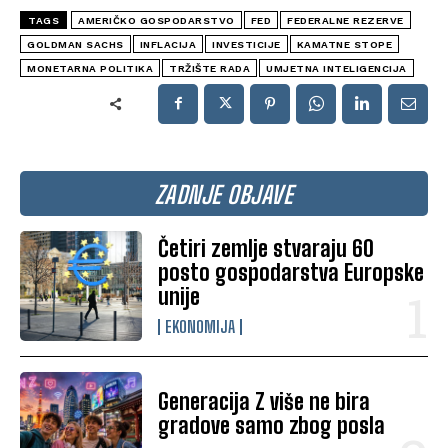
TAGS
AMERIČKO GOSPODARSTVO
FED
FEDERALNE REZERVE
GOLDMAN SACHS
INFLACIJA
INVESTICIJE
KAMATNE STOPE
MONETARNA POLITIKA
TRŽIŠTE RADA
UMJETNA INTELIGENCIJA
ZADNJE OBJAVE
Četiri zemlje stvaraju 60
posto gospodarstva Europske
unije
EKONOMIJA
Generacija Z više ne bira
gradove samo zbog posla