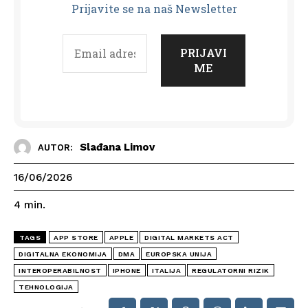
Prijavit
e se na naš Newsletter
Slađana Limov
AUTOR:
16/06/2026
4
min.
TAGS
APP STORE
APPLE
DIGITAL MARKETS ACT
DIGITALNA EKONOMIJA
DMA
EUROPSKA UNIJA
INTEROPERABILNOST
IPHONE
ITALIJA
REGULATORNI RIZIK
TEHNOLOGIJA