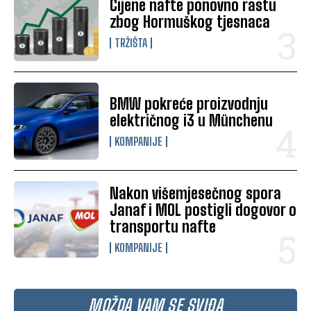
Cijene nafte ponovno rastu
zbog Hormuškog tjesnaca
TRŽIŠTA
BMW pokreće proizvodnju
električnog i3 u Münchenu
KOMPANIJE
Nakon višemjesečnog spora
Janaf i MOL postigli dogovor o
transportu nafte
KOMPANIJE
MOŽDA VAM SE SVIĐA