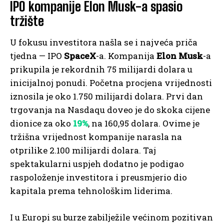
IPO kompanije Elon Musk-a spasio
tržište
U fokusu investitora našla se i najveća priča
tjedna — IPO
SpaceX
-a. Kompanija
Elon Musk
-a
prikupila je rekordnih 75 milijardi dolara u
inicijalnoj ponudi. Početna procjena vrijednosti
iznosila je oko 1.750 milijardi dolara. Prvi dan
trgovanja na Nasdaqu doveo je do skoka cijene
dionice za oko
19%
, na 160,95 dolara. Ovime je
tržišna vrijednost kompanije narasla na
otprilike 2.100 milijardi dolara. Taj
spektakularni uspjeh dodatno je podigao
raspoloženje investitora i preusmjerio dio
kapitala prema tehnološkim liderima.
I u Europi su burze zabilježile većinom pozitivan