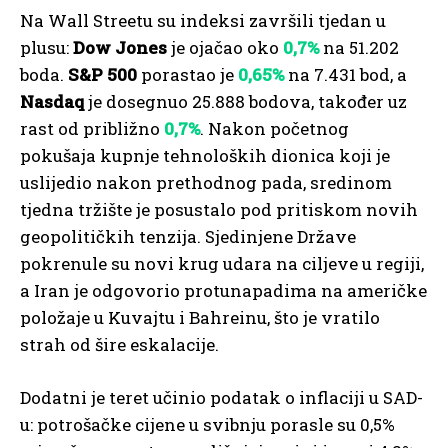
Na Wall Streetu su indeksi završili tjedan u
plusu:
Dow Jones
je ojačao oko
0,7%
na 51.202
boda.
S&P 500
porastao je
0,65%
na 7.431 bod, a
Nasdaq
je dosegnuo 25.888 bodova, također uz
rast od približno
0,7%
. Nakon početnog
pokušaja kupnje tehnoloških dionica koji je
uslijedio nakon prethodnog pada, sredinom
tjedna tržište je posustalo pod pritiskom novih
geopolitičkih tenzija. Sjedinjene Države
pokrenule su novi krug udara na ciljeve u regiji,
a Iran je odgovorio protunapadima na američke
položaje u Kuvajtu i Bahreinu, što je vratilo
strah od šire eskalacije.
Dodatni je teret učinio podatak o inflaciji u SAD-
u: potrošačke cijene u svibnju porasle su 0,5%