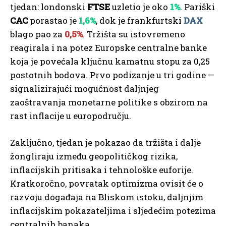
tjedan: londonski
FTSE
uzletio je oko
1%
. Pariški
CAC
porastao je
1,6%
, dok je frankfurtski
DAX
blago pao za
0,5%
. Tržišta su istovremeno
reagirala i na potez Europske centralne banke
koja je povećala ključnu kamatnu stopu za 0,25
postotnih bodova. Prvo podizanje u tri godine —
signalizirajući mogućnost daljnjeg
zaoštravanja monetarne politike s obzirom na
rast inflacije u europodručju.
Zaključno, tjedan je pokazao da tržišta i dalje
žongliraju između geopolitičkog rizika,
inflacijskih pritisaka i tehnološke euforije.
Kratkoročno, povratak optimizma ovisit će o
razvoju događaja na Bliskom istoku, daljnjim
inflacijskim pokazateljima i sljedećim potezima
centralnih banaka.