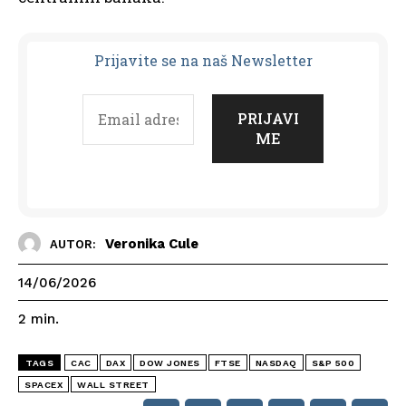
Prijavit
e se na naš Newsletter
Veronika Cule
AUTOR:
14/06/2026
2
min.
TAGS
CAC
DAX
DOW JONES
FTSE
NASDAQ
S&P 500
SPACEX
WALL STREET