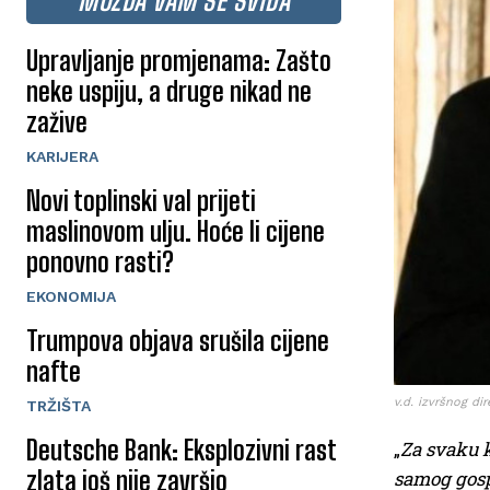
MOŽDA VAM SE SVIĐA
Upravljanje promjenama: Zašto
neke uspiju, a druge nikad ne
zažive
KARIJERA
Novi toplinski val prijeti
maslinovom ulju. Hoće li cijene
ponovno rasti?
EKONOMIJA
Trumpova objava srušila cijene
nafte
v.d. izvršnog di
TRŽIŠTA
Deutsche Bank: Eksplozivni rast
„
Za svaku k
zlata još nije završio
samog gospo