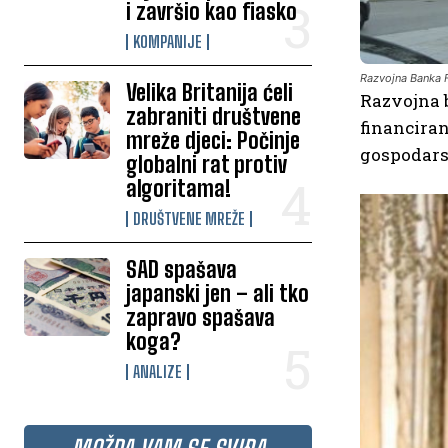
i završio kao fiasko
KOMPANIJE
Razvojna Banka 
Velika Britanija ćeli
Razvojna b
zabraniti društvene
financiran
mreže djeci: Počinje
gospodarst
globalni rat protiv
algoritama!
DRUŠTVENE MREŽE
SAD spašava
japanski jen – ali tko
zapravo spašava
koga?
ANALIZE