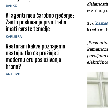
djelatnosti
BANKE
izvršnog d
AI agenti nisu čarobno rješenje:
Zašto poslovanje prvo treba
Sve
kamat
imati čvrste temelje
kreditnu l
KARIJERA
„
Prezentira
Restorani kakve poznajemo
kamatnom st
nestaju: tko će preživjeti
povoljnim u
modernu eru posluživanja
električno
hrane?
ANALIZE