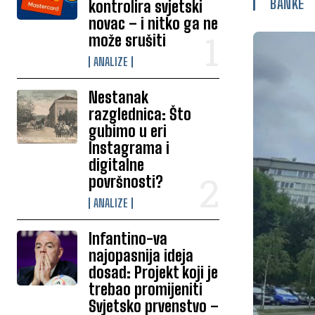
BANKE
kontrolira svjetski
novac – i nitko ga ne
može srušiti
ANALIZE
Nestanak
razglednica: Što
gubimo u eri
Instagrama i
digitalne
površnosti?
ANALIZE
Infantino-va
najopasnija ideja
dosad: Projekt koji je
trebao promijeniti
Svjetsko prvenstvo –