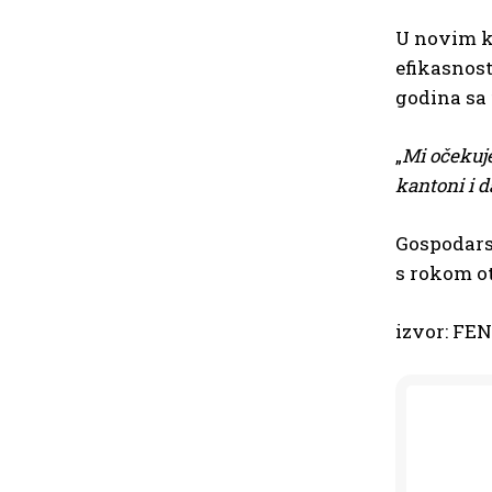
U novim kr
efikasnost
godina sa
„
Mi očekuj
kantoni i d
Gospodarst
s rokom ot
izvor: FE