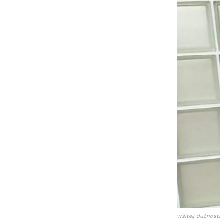
vršitelj dužnos