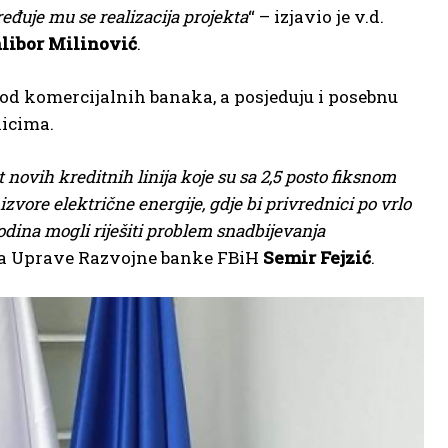
eđuje mu se realizacija projekta
“ – izjavio je v.d.
libor Milinović
.
 od komercijalnih banaka, a posjeduju i posebnu
nicima.
novih kreditnih linija koje su sa 2,5 posto fiksnom
vore električne energije, gdje bi privrednici po vrlo
odina mogli riješiti problem snadbijevanja
nika Uprave Razvojne banke FBiH
Semir Fejzić
.