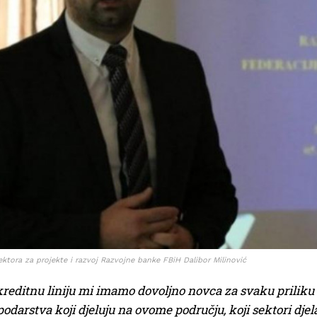
rektora za projekte i razvoj Razvojne banke FBiH Dalibor Milinović
reditnu liniju mi imamo dovoljno novca za svaku priliku i 
darstva koji djeluju na ovome području, koji sektori djel