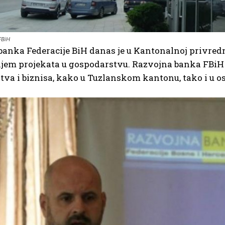
FBiH
anka Federacije BiH danas je u Kantonalnoj privredn
jem projekata u gospodarstvu. Razvojna banka FBiH p
va i biznisa, kako u Tuzlanskom kantonu, tako i u ost