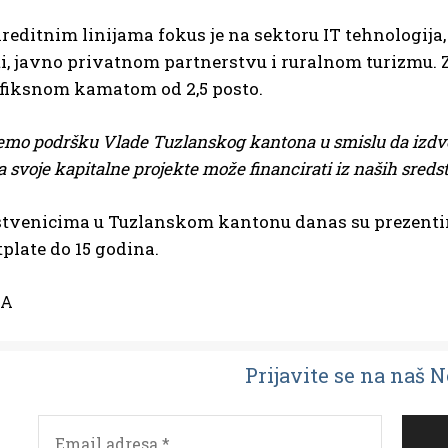
editnim linijama fokus je na sektoru IT tehnologija,
i, javno privatnom partnerstvu i ruralnom turizmu. Za 
 fiksnom kamatom od 2,5 posto.
emo podršku Vlade Tuzlanskog kantona u smislu da izdvo
a svoje kapitalne projekte može financirati iz naših sredst
venicima u Tuzlanskom kantonu danas su prezentiran
plate do 15 godina.
NA
Prijavit
e se na naš 