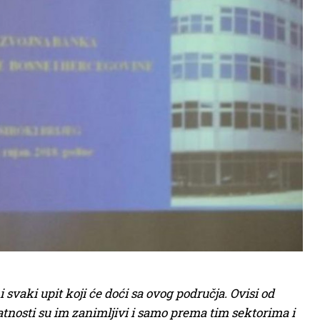
svaki upit koji će doći sa ovog područja. Ovisi od
atnosti su im zanimljivi i samo prema tim sektorima i