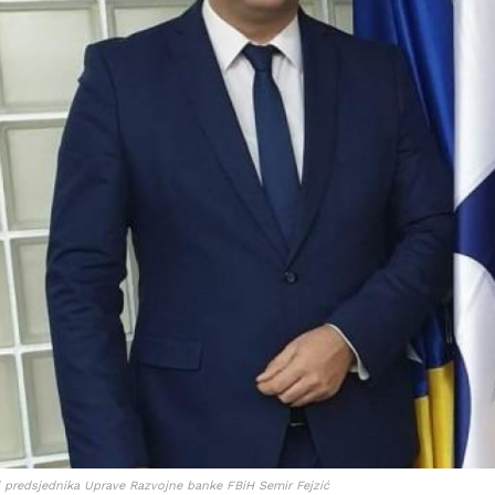
ti predsjednika Uprave Razvojne banke FBiH Semir Fejzić