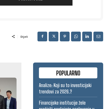
Dijeli
POPULARNO
Analize: Koji su to investicijski
trendovi za 2026.?
Financijske institucije žele
proširiti postojeće poslovanje u