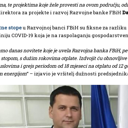
ma, te projektima koje žele provesti na ovom području, odr
irektora za projekte i razvoj Razvojne banke FBiH
Da
ne stope
u Razvojnoj banci FBiH su fiksne za razliku
iniju COVID-19 koja je na raspolaganju gospodarstve
mo danas novitete koje je uvela Razvojna banka FBiH, pet 
opom, s dužim rokovima otplate. Izdvojit ću obnovljive iz
slovima i grejs periodom od 18 mjeseci na otplatu od 12 g
m energijom
“ – izjavio je vršitelj dužnosti predsjed