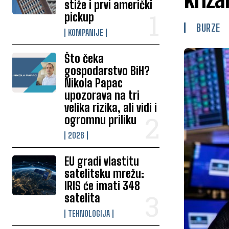
stiže i prvi američki
pickup
BURZE
KOMPANIJE
Što čeka
gospodarstvo BiH?
Nikola Papac
upozorava na tri
velika rizika, ali vidi i
ogromnu priliku
2026
EU gradi vlastitu
satelitsku mrežu:
IRIS će imati 348
satelita
TEHNOLOGIJA