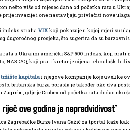
on nešto više od mjesec dana od početka rata u Ukraji
e prije invazije i one nastavljaju privlačiti nove ulag
 indeks straha
VIX
koji pokazuje u kojoj mjeri su ul
eg dugoročnog prosjeka, što sugerira da su burzovni 
 rata u Ukrajini američki S&P 500 indeks, koji prati 
to, NASDAQ, koji prati kretanje cijena tehnoloških divo
o
tržište kapitala
i njegove kompanije koje uvelike ovis
sto, britanska burza porasla je također oko dva posto
i u Zagrebu, gdje je Crobex od početka rata dodao oko š
a riječ ove godine je nepredvidivost’
ca Zagrebačke Burze Ivana Gažić za tportal kaže kako 
pitala dokazale da prvotni šokovi i kolebanja nisu dug