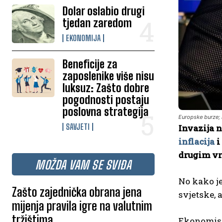
Dolar oslabio drugi
tjedan zaredom
EKONOMIJA
Beneficije za
zaposlenike više nisu
luksuz: Zašto dobre
pogodnosti postaju
poslovna strategija
Europske burze; i
SAVJETI
Invazija n
inflacija
i
drugim vre
MOŽDA VAM SE SVIĐA
No kako je
Zašto zajednička obrana jena
svjetske, 
mijenja pravila igre na valutnim
tržištima
Ekonomisti