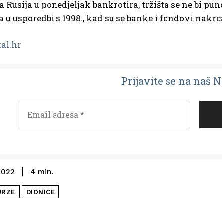
da Rusija u ponedjeljak bankrotira, tržišta se ne bi pu
u usporedbi s 1998., kad su se banke i fondovi nakrc
tal.hr
Prijavit
e se na naš 
2022
4
min.
URZE
DIONICE