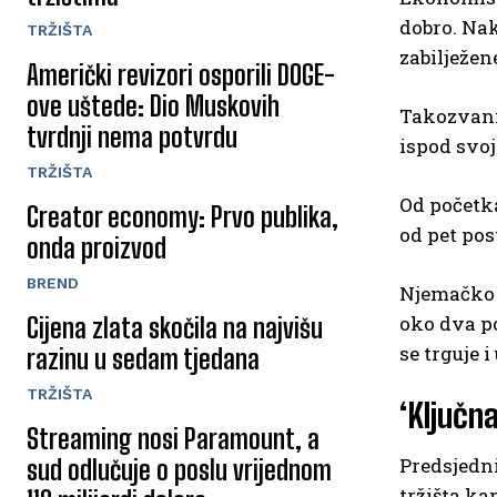
dobro. Nak
TRŽIŠTA
zabilježen
Američki revizori osporili DOGE-
ove uštede: Dio Muskovih
Takozvani
tvrdnji nema potvrdu
ispod svoj
TRŽIŠTA
Od početka
Creator economy: Prvo publika,
od pet pos
onda proizvod
BREND
Njemačk
oko dva po
Cijena zlata skočila na najvišu
se trguje 
razinu u sedam tjedana
TRŽIŠTA
‘Ključn
Streaming nosi Paramount, a
Predsjedni
sud odlučuje o poslu vrijednom
tržišta ka