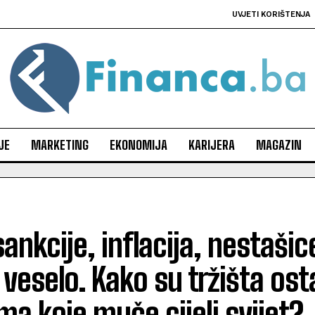
UVJETI KORIŠTENJA
JE
MARKETING
EKONOMIJA
KARIJERA
MAGAZIN
sankcije, inflacija, nestaši
i veselo. Kako su tržišta os
ma koje muče cijeli svijet?