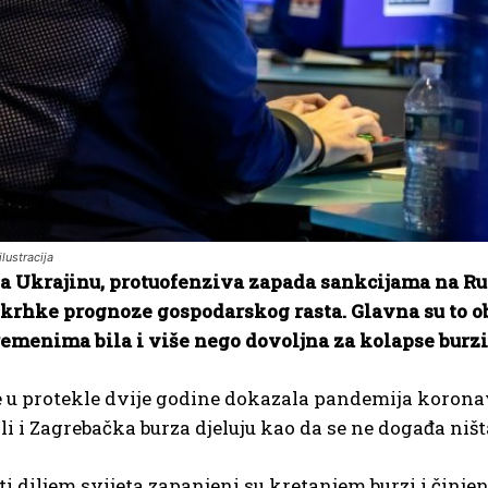
lustracija
a Ukrajinu, protuofenziva zapada sankcijama na Rus
 krhke prognoze gospodarskog rasta. Glavna su to obi
menima bila i više nego dovoljna za kolapse burzi 
 u protekle dvije godine dokazala pandemija koronav
ali i Zagrebačka burza djeluju kao da se ne događa ništ
 diljem svijeta zapanjeni su kretanjem burzi i činje