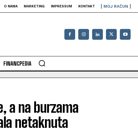
MOJ RAČUN
O NAMA
MARKETING
IMPRESSUM
KONTAKT
FINANCPEDIA
ce, a na burzama
tala netaknuta