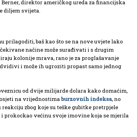
 Berner, direktor američkog ureda za financijska
e diljem svijeta.
 prilagoditi, baš kao što se na nove uvjete lako
očekivane načine može surađivati i s drugim
raju kolonije mrava, rano je za proglašavanje
redvidivi i može ih ugroziti propast samo jednog
 obveznicu od dvije milijarde dolara kako domaćim,
 osjeti na vrijednostima
burzovnih indeksa
, no
 reakciju zbog koje su teške gubitke pretrpjele
i prokockao većinu svoje imovine koja se mjerila