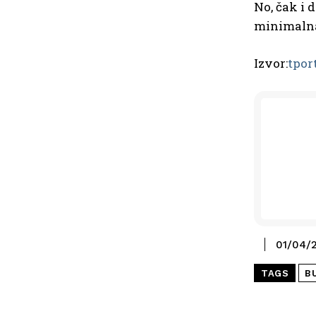
No, čak i 
minimalna 
Izvor:
tpor
01/04/
TAGS
B