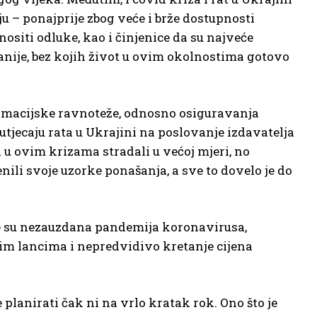
u – ponajprije zbog veće i brže dostupnosti
ositi odluke, kao i činjenice da su najveće
anije, bez kojih život u ovim okolnostima gotovo
formacijske ravnoteže, odnosno osiguravanja
tjecaju rata u Ukrajini na poslovanje izdavatelja
 u ovim krizama stradali u većoj mjeri, no
nili svoje uzorke ponašanja, a sve to dovelo je do
lje su nezauzdana pandemija koronavirusa,
nim lancima i nepredvidivo kretanje cijena
planirati čak ni na vrlo kratak rok. Ono što je