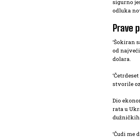
sigurno je
odluka nov
Prave p
‘Šokiran s
od najveći
dolara.
‘Četrdeset
stvorile o
Dio ekonom
rata u Ukr
dužničkih 
‘Čudi me d