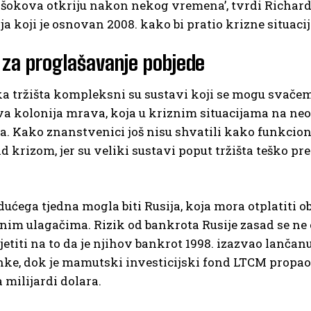
 šokova otkriju nakon nekog vremena’, tvrdi Richard
ja koji je osnovan 2008. kako bi pratio krizne situacij
 za proglašavanje pobjede
a tržišta kompleksni su sustavi koji se mogu svačemu
va kolonija mrava, koja u kriznim situacijama na ne
. Kako znanstvenici još nisu shvatili kako funkcioni
d krizom, jer su veliki sustavi poput tržišta teško p
idućega tjedna mogla biti Rusija, koja mora otplatiti
anim ulagačima. Rizik od bankrota Rusije zasad se ne
jetiti na to da je njihov bankrot 1998. izazvao lančanu
ke, dok je mamutski investicijski fond LTCM propao 
 milijardi dolara.