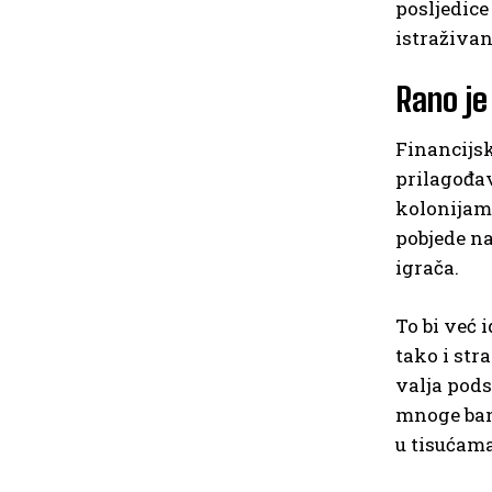
posljedice
istraživan
Rano je
Financijsk
prilagođa
kolonijama
pobjede na
igrača.
To bi već 
tako i str
valja pods
mnoge ban
u tisućama