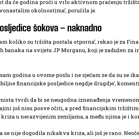
st da će godina proći u vrlo aktivnom praćenju tržišta
onastalim okolnostima’, poručila je.
osljedice šokova – naknadno
am koliko su tržišta postala otporna’, rekao je za Fina
h banaka na svijetu JP Morganu, koji je zadužen za 
 sam godina u ovome poslu i ne sjećam se da su se ik
zbiljne financijske posljedice negdje drugdje’, koment
ista tvrdi da bi se neugodna iznenađenja vremenom m
ajini još nisu posve očiti, a pred financijskim tržišti
kriza u nerazvijenim zemljama, a među njima je i kor
a se nije dogodila nikakva kriza, ali još je rano. Ne