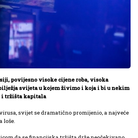
iji, povijesno visoke cijene roba, visoka
lježja svijeta u kojem živimo i koja i bi u nekim
i tržišta kapitala
irusa, svijet se dramatično promijenio, a najveće
a loše.
nicom da se financijska tržišta drže neočekivano