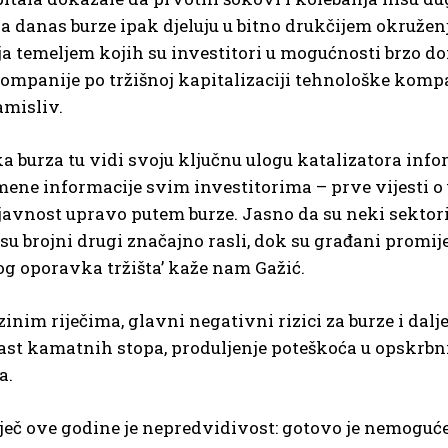
a danas burze ipak djeluju u bitno drukčijem okruženj
a temeljem kojih su investitori u mogućnosti brzo don
ompanije po tržišnoj kapitalizaciji tehnološke komp
amisliv.
a burza tu vidi svoju ključnu ulogu katalizatora in
ne informacije svim investitorima – prve vijesti o u
 javnost upravo putem burze. Jasno da su neki sektori
su brojni drugi značajno rasli, dok su građani promije
og oporavka tržišta’ kaže nam Gažić.
inim riječima, glavni negativni rizici za burze i da
 rast kamatnih stopa, produljenje poteškoća u opskrb
a.
iječ ove godine je nepredvidivost: gotovo je nemoguće 