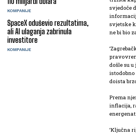
110 milijardi dolara
svjedoče d
KOMPANIJE
informacij
SpaceX oduševio rezultatima,
svjetske k
ali AI ulaganja zabrinula
ne bi bio z
investitore
‘Zagrebačk
KOMPANIJE
pravovreme
došle su u
istodobno 
doista brz
Prema njez
inflacija,
energenat
‘Ključna r